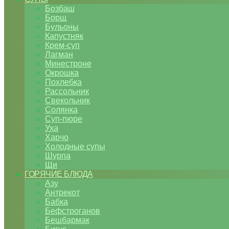
Бозбаш
Борщ
Бульоны
Капустняк
Крем-суп
Лагман
Минестроне
Окрошка
Похлебка
Рассольник
Свекольник
Солянка
Суп-пюре
Уха
Харчо
Холодные супы
Шурпа
Щи
ГОРЯЧИЕ БЛЮДА
Азу
Антрекот
Бабка
Бефстроганов
Бешбармак