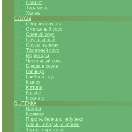
Сорбет
Тирамису
Халва
СОУСЫ
Сборник соусов
Сметанный соус
Соевый соус
Соус сырный
Соусы на зиму
Томатный соус
Маринады
Чесночный соус
Блюда в соусе
Горчица
Грибной соус
К мясу
К птице
К рыбе
К салату
ВЫПЕЧКА
Вафли
Коржики
Пироги, беляши, чебуреки
Блины, оладьи, сырники
Торты, пирожные