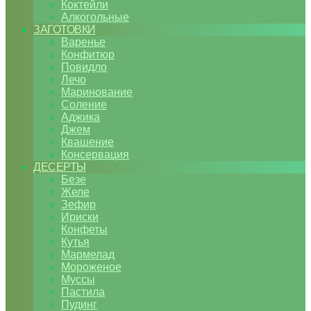
Коктейли
Алкогольные
ЗАГОТОВКИ
Варенье
Конфитюр
Повидло
Лечо
Маринование
Соление
Аджика
Джем
Квашение
Консервация
ДЕСЕРТЫ
Безе
Желе
Зефир
Ириски
Конфеты
Кутья
Мармелад
Мороженое
Муссы
Пастила
Пудинг