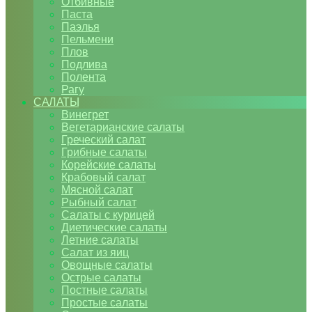
Отбивные
Паста
Паэлья
Пельмени
Плов
Подлива
Полента
Рагу
САЛАТЫ
Винегрет
Вегетарианские салаты
Греческий салат
Грибные салаты
Корейские салаты
Крабовый салат
Мясной салат
Рыбный салат
Салаты с курицей
Диетические салаты
Летние салаты
Салат из яиц
Овощные салаты
Острые салаты
Постные салаты
Простые салаты