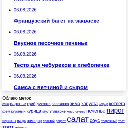
06.08.2026
Французский багет на закваске
06.08.2026
Вкусное песочное печенье
06.08.2026
Тесто для чебуреков в хлебопечке
06.08.2026
Самса с ветчиной и сыром
Облако меток
зима
котлета
варенье
капуста
гриб
духовка
запеканка
блин
кефир
пирог
печенье
курица
мультиварке
куриный
крем
мясо
огурец
салат
соус
помидор
пирожок
пицца
простой
рецепт
творожный
тест
торт
яблоко