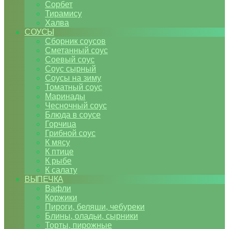
Сорбет
Тирамису
Халва
СОУСЫ
Сборник соусов
Сметанный соус
Соевый соус
Соус сырный
Соусы на зиму
Томатный соус
Маринады
Чесночный соус
Блюда в соусе
Горчица
Грибной соус
К мясу
К птице
К рыбе
К салату
ВЫПЕЧКА
Вафли
Коржики
Пироги, беляши, чебуреки
Блины, оладьи, сырники
Торты, пирожные