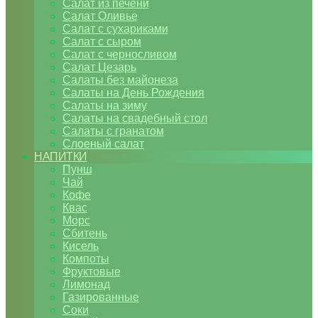
Салат из печени
Салат Оливье
Салат с сухариками
Салат с сыром
Салат с черносливом
Салат Цезарь
Салаты без майонеза
Салаты на День Рождения
Салаты на зиму
Салаты на свадебный стол
Салаты с гранатом
Слоеный салат
НАПИТКИ
Пунш
Чай
Кофе
Квас
Морс
Сбитень
Кисель
Компоты
Фруктовые
Лимонад
Газированные
Соки