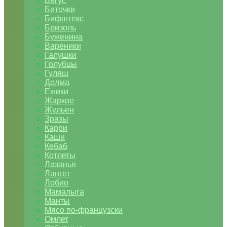
Бигус
Биточки
Бифштекс
Бризоль
Буженина
Вареники
Галушки
Голубцы
Гуляш
Долма
Ежики
Жаркое
Жульен
Зразы
Карри
Каши
Кебаб
Котлеты
Лазанья
Лангет
Лобио
Мамалыга
Манты
Мясо по-французски
Омлет