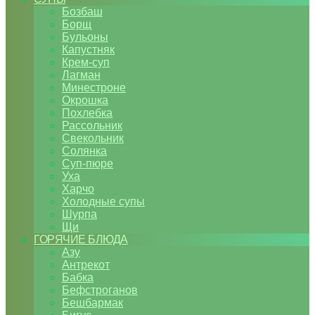
Бозбаш
Борщ
Бульоны
Капустняк
Крем-суп
Лагман
Минестроне
Окрошка
Похлебка
Рассольник
Свекольник
Солянка
Суп-пюре
Уха
Харчо
Холодные супы
Шурпа
Щи
ГОРЯЧИЕ БЛЮДА
Азу
Антрекот
Бабка
Бефстроганов
Бешбармак