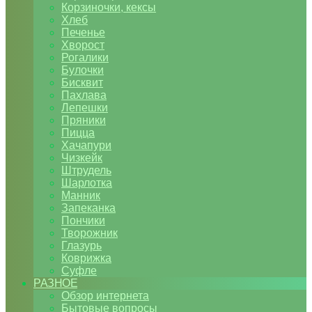
Корзиночки, кексы
Хлеб
Печенье
Хворост
Рогалики
Булочки
Бисквит
Пахлава
Лепешки
Пряники
Пицца
Хачапури
Чизкейк
Штрудель
Шарлотка
Манник
Запеканка
Пончики
Творожник
Глазурь
Коврижка
Суфле
РАЗНОЕ
Обзор интернета
Бытовые вопросы