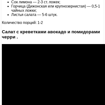
Сок лимона — 2-3 ст. ложек;
Горчица (Дижонская или крупнозернистая) — 0,5-1
чайных ложки;
Листья салата — 5-6 штук.
Количество порций: 1-2
Салат с креветками авокадо и помидорами
черри .