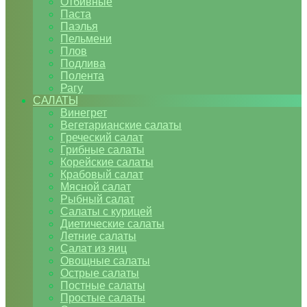
Отбивные
Паста
Паэлья
Пельмени
Плов
Подлива
Полента
Рагу
САЛАТЫ
Винегрет
Вегетарианские салаты
Греческий салат
Грибные салаты
Корейские салаты
Крабовый салат
Мясной салат
Рыбный салат
Салаты с курицей
Диетические салаты
Летние салаты
Салат из яиц
Овощные салаты
Острые салаты
Постные салаты
Простые салаты