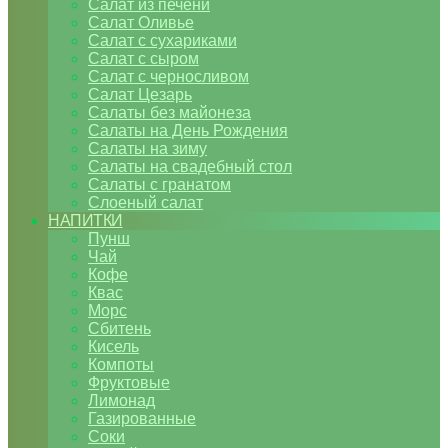
Салат из печени
Салат Оливье
Салат с сухариками
Салат с сыром
Салат с черносливом
Салат Цезарь
Салаты без майонеза
Салаты на День Рождения
Салаты на зиму
Салаты на свадебный стол
Салаты с гранатом
Слоеный салат
НАПИТКИ
Пунш
Чай
Кофе
Квас
Морс
Сбитень
Кисель
Компоты
Фруктовые
Лимонад
Газированные
Соки