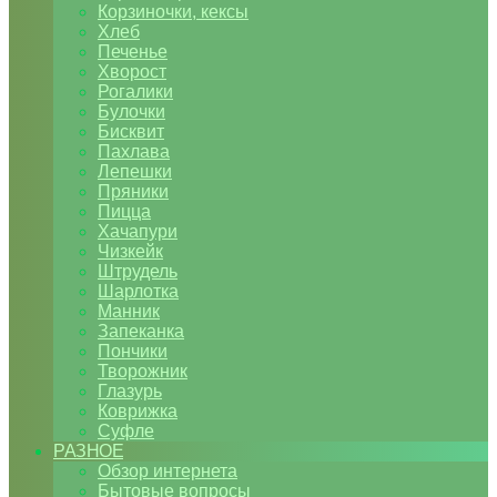
Корзиночки, кексы
Хлеб
Печенье
Хворост
Рогалики
Булочки
Бисквит
Пахлава
Лепешки
Пряники
Пицца
Хачапури
Чизкейк
Штрудель
Шарлотка
Манник
Запеканка
Пончики
Творожник
Глазурь
Коврижка
Суфле
РАЗНОЕ
Обзор интернета
Бытовые вопросы