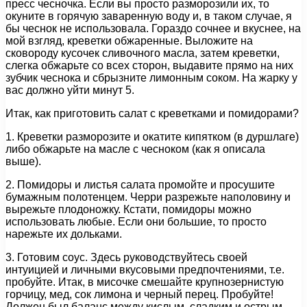
пресс чесночка. Если вы просто разморозили их, то
окуните в горячую заваренную воду и, в таком случае, я
бы чеснок не использовала. Гораздо сочнее и вкуснее, на
мой взгляд, креветки обжаренные. Выложите на
сковороду кусочек сливочного масла, затем креветки,
слегка обжарьте со всех сторон, выдавите прямо на них
зубчик чеснока и сбрызните лимонным соком. На жарку у
вас должно уйти минут 5.
Итак, как приготовить салат с креветками и помидорами?
1. Креветки разморозите и окатите кипятком (в дуршлаге)
либо обжарьте на масле с чесноком (как я описала
выше).
2. Помидоры и листья салата промойте и просушите
бумажным полотенцем. Черри разрежьте наполовину и
вырежьте плодоножку. Кстати, помидоры можно
использовать любые. Если они большие, то просто
нарежьте их дольками.
3. Готовим соус. Здесь руководствуйтесь своей
интуицией и личными вкусовыми предпочтениями, т.е.
пробуйте. Итак, в мисочке смешайте крупнозернистую
горчицу, мед, сок лимона и черный перец. Пробуйте!
Должен был баланс между кислым, сладким и острым.