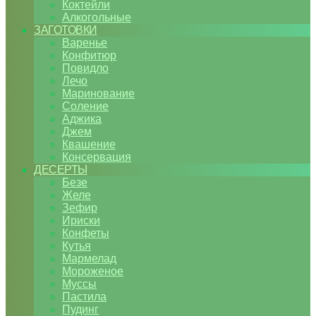
Коктейли
Алкогольные
ЗАГОТОВКИ
Варенье
Конфитюр
Повидло
Лечо
Маринование
Соление
Аджика
Джем
Квашение
Консервация
ДЕСЕРТЫ
Безе
Желе
Зефир
Ириски
Конфеты
Кутья
Мармелад
Мороженое
Муссы
Пастила
Пудинг