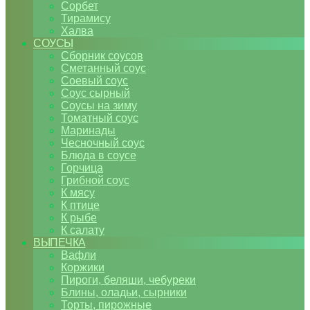
Сорбет
Тирамису
Халва
СОУСЫ
Сборник соусов
Сметанный соус
Соевый соус
Соус сырный
Соусы на зиму
Томатный соус
Маринады
Чесночный соус
Блюда в соусе
Горчица
Грибной соус
К мясу
К птице
К рыбе
К салату
ВЫПЕЧКА
Вафли
Коржики
Пироги, беляши, чебуреки
Блины, оладьи, сырники
Торты, пирожные