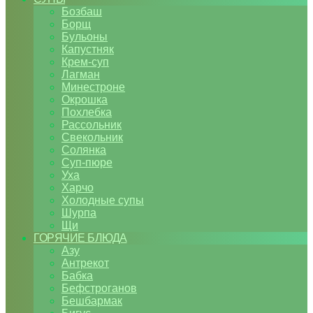
Бозбаш
Борщ
Бульоны
Капустняк
Крем-суп
Лагман
Минестроне
Окрошка
Похлебка
Рассольник
Свекольник
Солянка
Суп-пюре
Уха
Харчо
Холодные супы
Шурпа
Щи
ГОРЯЧИЕ БЛЮДА
Азу
Антрекот
Бабка
Бефстроганов
Бешбармак