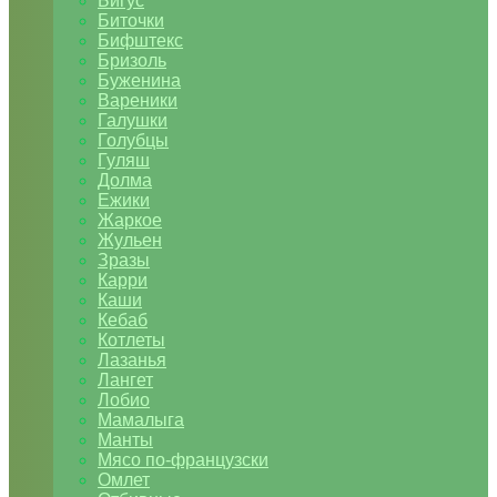
Бигус
Биточки
Бифштекс
Бризоль
Буженина
Вареники
Галушки
Голубцы
Гуляш
Долма
Ежики
Жаркое
Жульен
Зразы
Карри
Каши
Кебаб
Котлеты
Лазанья
Лангет
Лобио
Мамалыга
Манты
Мясо по-французски
Омлет