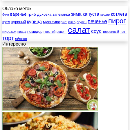
Облако меток
зима
котлета
варенье
капуста
гриб
духовка
запеканка
блин
кефир
пирог
печенье
курица
мультиварке
куриный
крем
мясо
огурец
салат
соус
помидор
пирожок
пицца
простой
рецепт
творожный
тест
торт
яблоко
Интересно