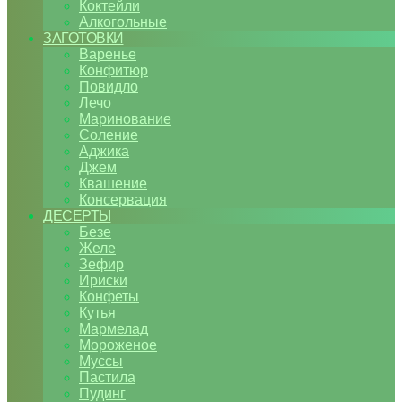
Коктейли
Алкогольные
ЗАГОТОВКИ
Варенье
Конфитюр
Повидло
Лечо
Маринование
Соление
Аджика
Джем
Квашение
Консервация
ДЕСЕРТЫ
Безе
Желе
Зефир
Ириски
Конфеты
Кутья
Мармелад
Мороженое
Муссы
Пастила
Пудинг