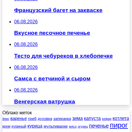
Французский багет на закваске
06.08.2026
Вкусное песочное печенье
06.08.2026
Тесто для чебуреков в хлебопечке
06.08.2026
Самса с ветчиной и сыром
06.08.2026
Венгерская ватрушка
Облако меток
зима
котлета
варенье
капуста
гриб
духовка
запеканка
блин
кефир
пирог
печенье
курица
мультиварке
куриный
крем
мясо
огурец