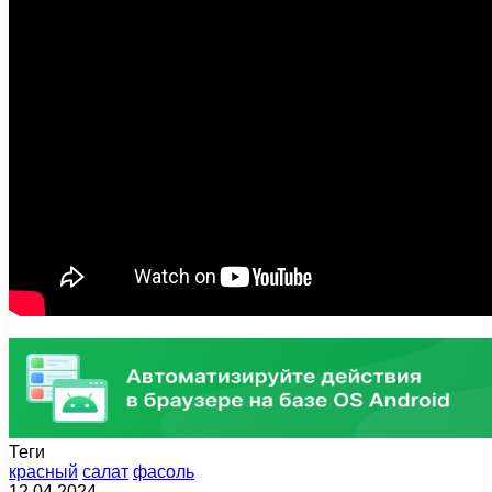
Теги
красный
салат
фасоль
12.04.2024