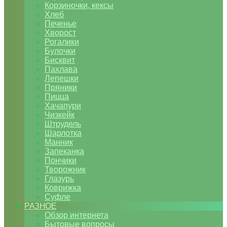
Корзиночки, кексы
Хлеб
Печенье
Хворост
Рогалики
Булочки
Бисквит
Пахлава
Лепешки
Пряники
Пицца
Хачапури
Чизкейк
Штрудель
Шарлотка
Манник
Запеканка
Пончики
Творожник
Глазурь
Коврижка
Суфле
РАЗНОЕ
Обзор интернета
Бытовые вопросы