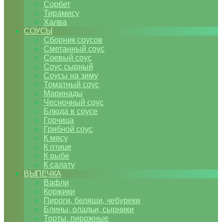
Сорбет
Тирамису
Халва
СОУСЫ
Сборник соусов
Сметанный соус
Соевый соус
Соус сырный
Соусы на зиму
Томатный соус
Маринады
Чесночный соус
Блюда в соусе
Горчица
Грибной соус
К мясу
К птице
К рыбе
К салату
ВЫПЕЧКА
Вафли
Коржики
Пироги, беляши, чебуреки
Блины, оладьи, сырники
Торты, пирожные