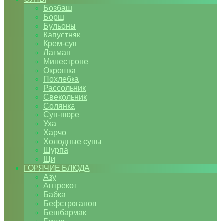
Бозбаш
Борщ
Бульоны
Капустняк
Крем-суп
Лагман
Минестроне
Окрошка
Похлебка
Рассольник
Свекольник
Солянка
Суп-пюре
Уха
Харчо
Холодные супы
Шурпа
Щи
ГОРЯЧИЕ БЛЮДА
Азу
Антрекот
Бабка
Бефстроганов
Бешбармак