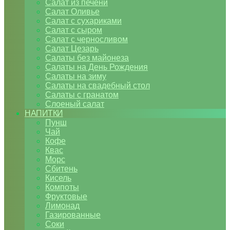
Салат из печени
Салат Оливье
Салат с сухариками
Салат с сыром
Салат с черносливом
Салат Цезарь
Салаты без майонеза
Салаты на День Рождения
Салаты на зиму
Салаты на свадебный стол
Салаты с гранатом
Слоеный салат
НАПИТКИ
Пунш
Чай
Кофе
Квас
Морс
Сбитень
Кисель
Компоты
Фруктовые
Лимонад
Газированные
Соки