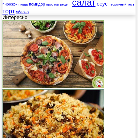
салат
соус
помидор
пирожок
пицца
простой
рецепт
творожный
тест
торт
яблоко
Интересно