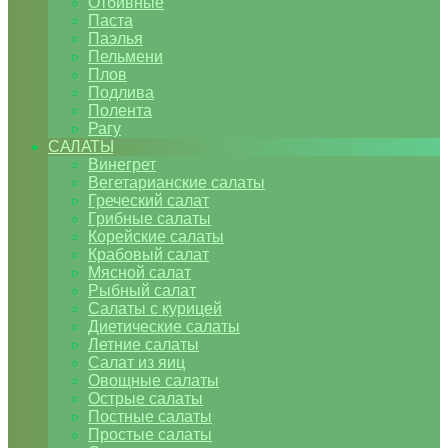
Отбивные
Паста
Паэлья
Пельмени
Плов
Подлива
Полента
Рагу
САЛАТЫ
Винегрет
Вегетарианские салаты
Греческий салат
Грибные салаты
Корейские салаты
Крабовый салат
Мясной салат
Рыбный салат
Салаты с курицей
Диетические салаты
Летние салаты
Салат из яиц
Овощные салаты
Острые салаты
Постные салаты
Простые салаты