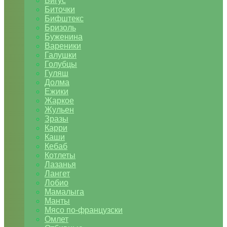
Бигус
Биточки
Бифштекс
Бризоль
Буженина
Вареники
Галушки
Голубцы
Гуляш
Долма
Ежики
Жаркое
Жульен
Зразы
Карри
Каши
Кебаб
Котлеты
Лазанья
Лангет
Лобио
Мамалыга
Манты
Мясо по-французски
Омлет