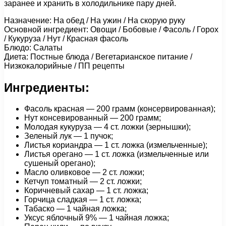
заранее и хранить в холодильнике пару дней.
Назначение: На обед / На ужин / На скорую руку
Основной ингредиент: Овощи / Бобовые / Фасоль / Горох
/ Кукуруза / Нут / Красная фасоль
Блюдо: Салаты
Диета: Постные блюда / Вегетарианское питание /
Низкокалорийные / ПП рецепты
Ингредиенты:
Фасоль красная — 200 грамм (консервированная);
Нут консевированный — 200 грамм;
Молодая кукуруза — 4 ст. ложки (зернышки);
Зеленый лук — 1 пучок;
Листья кориандра — 1 cт. ложка (измельченные);
Листья орегано — 1 cт. ложка (измельченные или
сушеный орегано);
Масло оливковое — 2 ст. ложки;
Кетчуп томатный — 2 ст. ложки;
Коричневый сахар — 1 ст. ложка;
Горчица сладкая — 1 ст. ложка;
Табаско — 1 чайная ложка;
Уксус яблочный 9% — 1 чайная ложка;