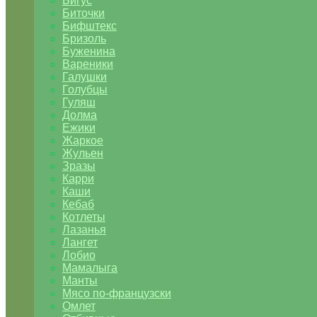
Бигус
Биточки
Бифштекс
Бризоль
Буженина
Вареники
Галушки
Голубцы
Гуляш
Долма
Ежики
Жаркое
Жульен
Зразы
Карри
Каши
Кебаб
Котлеты
Лазанья
Лангет
Лобио
Мамалыга
Манты
Мясо по-французски
Омлет