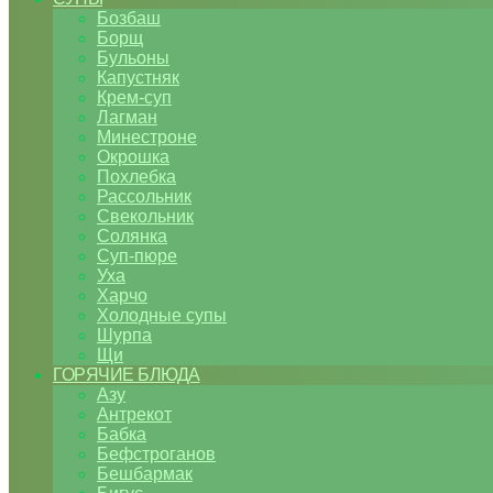
Бозбаш
Борщ
Бульоны
Капустняк
Крем-суп
Лагман
Минестроне
Окрошка
Похлебка
Рассольник
Свекольник
Солянка
Суп-пюре
Уха
Харчо
Холодные супы
Шурпа
Щи
ГОРЯЧИЕ БЛЮДА
Азу
Антрекот
Бабка
Бефстроганов
Бешбармак