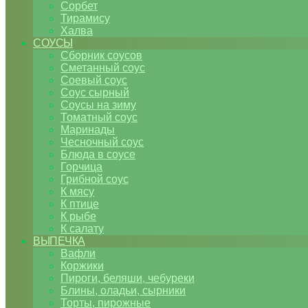
Сорбет
Тирамису
Халва
СОУСЫ
Сборник соусов
Сметанный соус
Соевый соус
Соус сырный
Соусы на зиму
Томатный соус
Маринады
Чесночный соус
Блюда в соусе
Горчица
Грибной соус
К мясу
К птице
К рыбе
К салату
ВЫПЕЧКА
Вафли
Коржики
Пироги, беляши, чебуреки
Блины, оладьи, сырники
Торты, пирожные