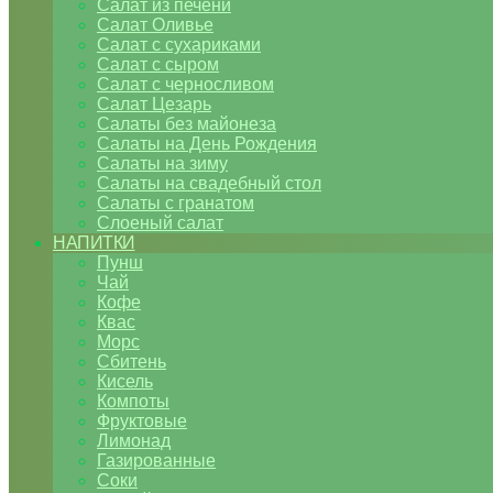
Салат из печени
Салат Оливье
Салат с сухариками
Салат с сыром
Салат с черносливом
Салат Цезарь
Салаты без майонеза
Салаты на День Рождения
Салаты на зиму
Салаты на свадебный стол
Салаты с гранатом
Слоеный салат
НАПИТКИ
Пунш
Чай
Кофе
Квас
Морс
Сбитень
Кисель
Компоты
Фруктовые
Лимонад
Газированные
Соки