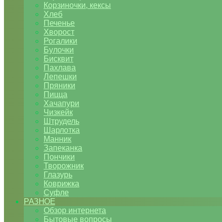
Корзиночки, кексы
Хлеб
Печенье
Хворост
Рогалики
Булочки
Бисквит
Пахлава
Лепешки
Пряники
Пицца
Хачапури
Чизкейк
Штрудель
Шарлотка
Манник
Запеканка
Пончики
Творожник
Глазурь
Коврижка
Суфле
РАЗНОЕ
Обзор интернета
Бытовые вопросы