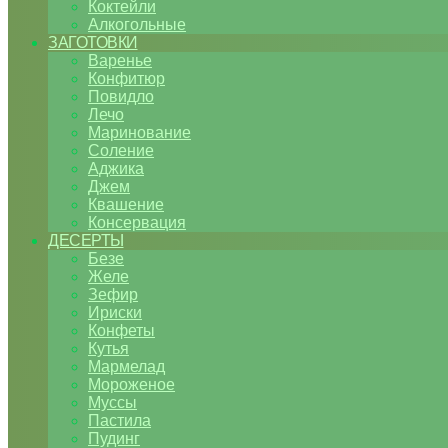
Коктейли
Алкогольные
ЗАГОТОВКИ
Варенье
Конфитюр
Повидло
Лечо
Маринование
Соление
Аджика
Джем
Квашение
Консервация
ДЕСЕРТЫ
Безе
Желе
Зефир
Ириски
Конфеты
Кутья
Мармелад
Мороженое
Муссы
Пастила
Пудинг