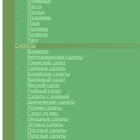
Отбивные
Паста
Паэлья
Пельмени
Плов
Подлива
Полента
Рагу
САЛАТЫ
Винегрет
Вегетарианские салаты
Греческий салат
Грибные салаты
Корейские салаты
Крабовый салат
Мясной салат
Рыбный салат
Салаты с курицей
Диетические салаты
Летние салаты
Салат из яиц
Овощные салаты
Острые салаты
Постные салаты
Простые салаты