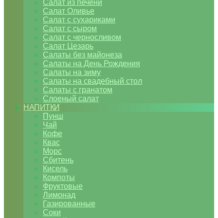
Салат из печени
Салат Оливье
Салат с сухариками
Салат с сыром
Салат с черносливом
Салат Цезарь
Салаты без майонеза
Салаты на День Рождения
Салаты на зиму
Салаты на свадебный стол
Салаты с гранатом
Слоеный салат
НАПИТКИ
Пунш
Чай
Кофе
Квас
Морс
Сбитень
Кисель
Компоты
Фруктовые
Лимонад
Газированные
Соки