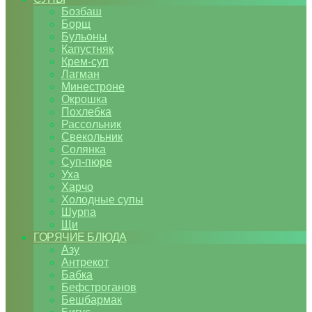
Бозбаш
Борщ
Бульоны
Капустняк
Крем-суп
Лагман
Минестроне
Окрошка
Похлебка
Рассольник
Свекольник
Солянка
Суп-пюре
Уха
Харчо
Холодные супы
Шурпа
Щи
ГОРЯЧИЕ БЛЮДА
Азу
Антрекот
Бабка
Бефстроганов
Бешбармак