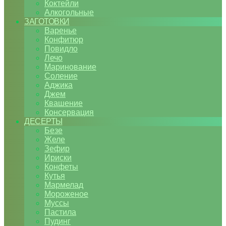
Коктейли
Алкогольные
ЗАГОТОВКИ
Варенье
Конфитюр
Повидло
Лечо
Маринование
Соление
Аджика
Джем
Квашение
Консервация
ДЕСЕРТЫ
Безе
Желе
Зефир
Ириски
Конфеты
Кутья
Мармелад
Мороженое
Муссы
Пастила
Пудинг