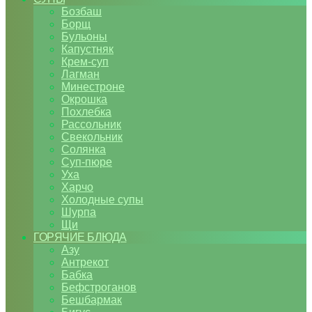
Бозбаш
Борщ
Бульоны
Капустняк
Крем-суп
Лагман
Минестроне
Окрошка
Похлебка
Рассольник
Свекольник
Солянка
Суп-пюре
Уха
Харчо
Холодные супы
Шурпа
Щи
ГОРЯЧИЕ БЛЮДА
Азу
Антрекот
Бабка
Бефстроганов
Бешбармак