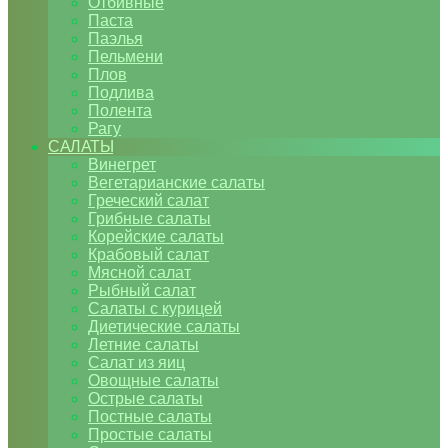
Отбивные
Паста
Паэлья
Пельмени
Плов
Подлива
Полента
Рагу
САЛАТЫ
Винегрет
Вегетарианские салаты
Греческий салат
Грибные салаты
Корейские салаты
Крабовый салат
Мясной салат
Рыбный салат
Салаты с курицей
Диетические салаты
Летние салаты
Салат из яиц
Овощные салаты
Острые салаты
Постные салаты
Простые салаты