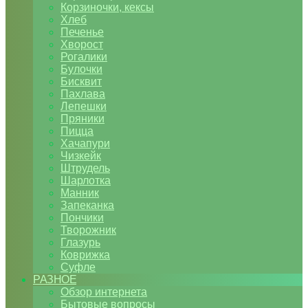
Корзиночки, кексы
Хлеб
Печенье
Хворост
Рогалики
Булочки
Бисквит
Пахлава
Лепешки
Пряники
Пицца
Хачапури
Чизкейк
Штрудель
Шарлотка
Манник
Запеканка
Пончики
Творожник
Глазурь
Коврижка
Суфле
РАЗНОЕ
Обзор интернета
Бытовые вопросы