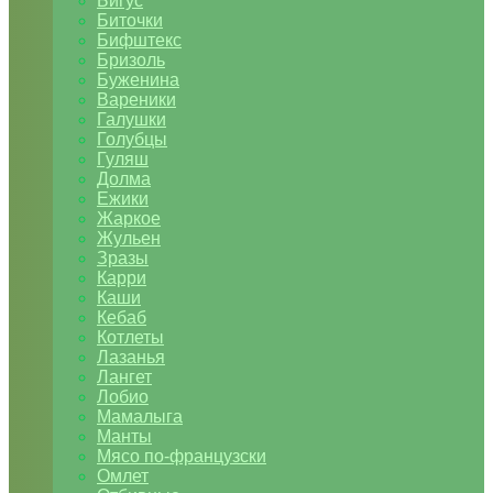
Бигус
Биточки
Бифштекс
Бризоль
Буженина
Вареники
Галушки
Голубцы
Гуляш
Долма
Ежики
Жаркое
Жульен
Зразы
Карри
Каши
Кебаб
Котлеты
Лазанья
Лангет
Лобио
Мамалыга
Манты
Мясо по-французски
Омлет