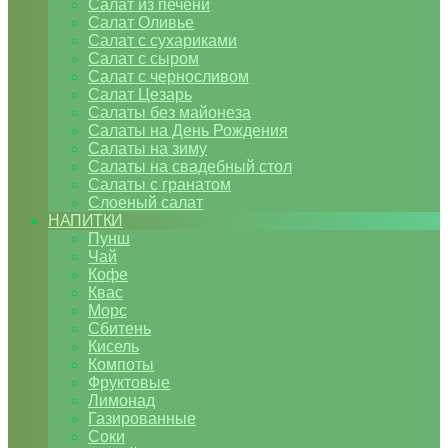
Салат из печени
Салат Оливье
Салат с сухариками
Салат с сыром
Салат с черносливом
Салат Цезарь
Салаты без майонеза
Салаты на День Рождения
Салаты на зиму
Салаты на свадебный стол
Салаты с гранатом
Слоеный салат
НАПИТКИ
Пунш
Чай
Кофе
Квас
Морс
Сбитень
Кисель
Компоты
Фруктовые
Лимонад
Газированные
Соки