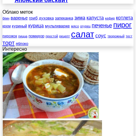
Японский бисквит
Облако меток
зима
котлета
варенье
капуста
гриб
духовка
запеканка
блин
кефир
пирог
печенье
курица
мультиварке
куриный
крем
мясо
огурец
салат
соус
помидор
пирожок
пицца
простой
рецепт
творожный
тест
торт
яблоко
Интересно