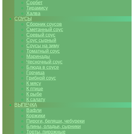
Сорбет
Тирамису
Халва
СОУСЫ
Сборник соусов
Сметанный соус
Соевый соус
Соус сырный
Соусы на зиму
Томатный соус
Маринады
Чесночный соус
Блюда в соусе
Горчица
Грибной соус
К мясу
К птице
К рыбе
К салату
ВЫПЕЧКА
Вафли
Коржики
Пироги, беляши, чебуреки
Блины, оладьи, сырники
Торты, пирожные