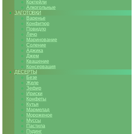
Коктейли
Алкогольные
ЗАГОТОВКИ
Варенье
Конфитюр
Повидло
Лечо
Маринование
Соление
Аджика
Джем
Квашение
Консервация
ДЕСЕРТЫ
Безе
Желе
Зефир
Ириски
Конфеты
Кутья
Мармелад
Мороженое
Муссы
Пастила
Пудинг