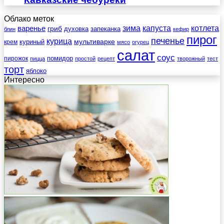
Облако меток
зима
котлета
варенье
капуста
гриб
духовка
запеканка
блин
кефир
пирог
печенье
курица
мультиварке
куриный
крем
мясо
огурец
салат
соус
помидор
пирожок
пицца
простой
рецепт
творожный
тест
торт
яблоко
Интересно