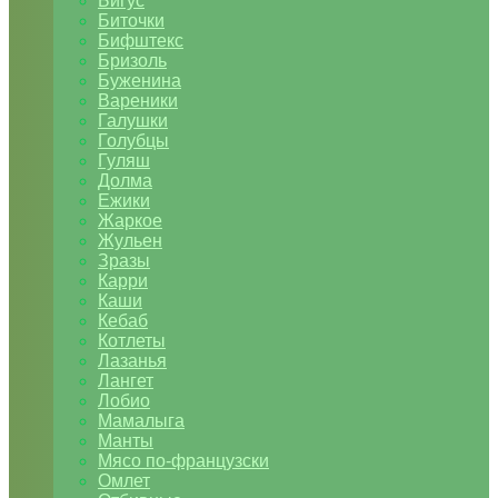
Бигус
Биточки
Бифштекс
Бризоль
Буженина
Вареники
Галушки
Голубцы
Гуляш
Долма
Ежики
Жаркое
Жульен
Зразы
Карри
Каши
Кебаб
Котлеты
Лазанья
Лангет
Лобио
Мамалыга
Манты
Мясо по-французски
Омлет