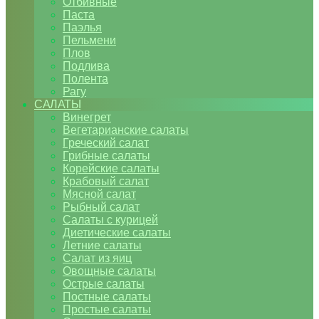
Отбивные
Паста
Паэлья
Пельмени
Плов
Подлива
Полента
Рагу
САЛАТЫ
Винегрет
Вегетарианские салаты
Греческий салат
Грибные салаты
Корейские салаты
Крабовый салат
Мясной салат
Рыбный салат
Салаты с курицей
Диетические салаты
Летние салаты
Салат из яиц
Овощные салаты
Острые салаты
Постные салаты
Простые салаты