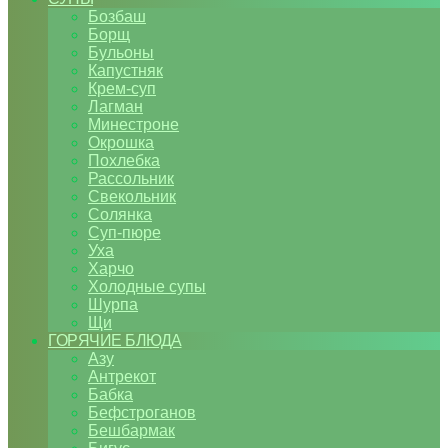
Бозбаш
Борщ
Бульоны
Капустняк
Крем-суп
Лагман
Минестроне
Окрошка
Похлебка
Рассольник
Свекольник
Солянка
Суп-пюре
Уха
Харчо
Холодные супы
Шурпа
Щи
ГОРЯЧИЕ БЛЮДА
Азу
Антрекот
Бабка
Бефстроганов
Бешбармак