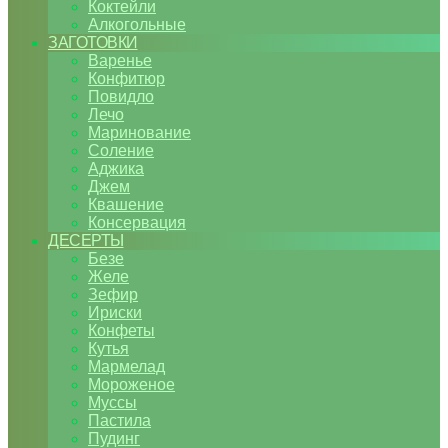
Коктейли
Алкогольные
ЗАГОТОВКИ
Варенье
Конфитюр
Повидло
Лечо
Маринование
Соление
Аджика
Джем
Квашение
Консервация
ДЕСЕРТЫ
Безе
Желе
Зефир
Ириски
Конфеты
Кутья
Мармелад
Мороженое
Муссы
Пастила
Пудинг