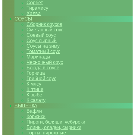
Сорбет
Тирамису
Халва
СОУСЫ
Сборник соусов
Сметанный соус
Соевый соус
Соус сырный
Соусы на зиму
Томатный соус
Маринады
Чесночный соус
Блюда в соусе
Горчица
Грибной соус
К мясу
К птице
К рыбе
К салату
ВЫПЕЧКА
Вафли
Коржики
Пироги, беляши, чебуреки
Блины, оладьи, сырники
Торты, пирожные