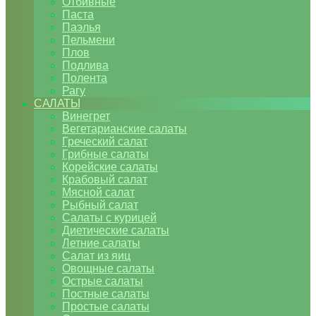
Отбивные
Паста
Паэлья
Пельмени
Плов
Подлива
Полента
Рагу
САЛАТЫ
Винегрет
Вегетарианские салаты
Греческий салат
Грибные салаты
Корейские салаты
Крабовый салат
Мясной салат
Рыбный салат
Салаты с курицей
Диетические салаты
Летние салаты
Салат из яиц
Овощные салаты
Острые салаты
Постные салаты
Простые салаты