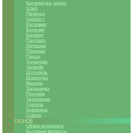
Корзиночки, кексы
Хлеб
Печенье
Хворост
Рогалики
Булочки
Бисквит
Пахлава
Лепешки
Пряники
Пицца
Хачапури
Чизкейк
Штрудель
Шарлотка
Манник
Запеканка
Пончики
Творожник
Глазурь
Коврижка
Суфле
РАЗНОЕ
Обзор интернета
Бытовые вопросы