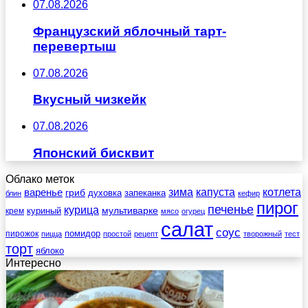
07.08.2026
Французский яблочный тарт-
перевертыш
07.08.2026
Вкусный чизкейк
07.08.2026
Японский бисквит
Облако меток
зима
котлета
варенье
капуста
гриб
духовка
запеканка
блин
кефир
пирог
печенье
курица
мультиварке
куриный
крем
мясо
огурец
салат
соус
помидор
пирожок
пицца
простой
рецепт
творожный
тест
торт
яблоко
Интересно