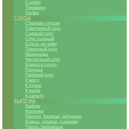
Сорбет
Тирамису
Халва
СОУСЫ
Сборник соусов
Сметанный соус
Соевый соус
Соус сырный
Соусы на зиму
Томатный соус
Маринады
Чесночный соус
Блюда в соусе
Горчица
Грибной соус
К мясу
К птице
К рыбе
К салату
ВЫПЕЧКА
Вафли
Коржики
Пироги, беляши, чебуреки
Блины, оладьи, сырники
Торты, пирожные