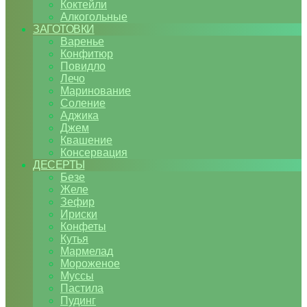
Коктейли
Алкогольные
ЗАГОТОВКИ
Варенье
Конфитюр
Повидло
Лечо
Маринование
Соление
Аджика
Джем
Квашение
Консервация
ДЕСЕРТЫ
Безе
Желе
Зефир
Ириски
Конфеты
Кутья
Мармелад
Мороженое
Муссы
Пастила
Пудинг