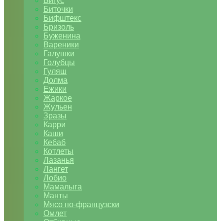
Бигус
Биточки
Бифштекс
Бризоль
Буженина
Вареники
Галушки
Голубцы
Гуляш
Долма
Ежики
Жаркое
Жульен
Зразы
Карри
Каши
Кебаб
Котлеты
Лазанья
Лангет
Лобио
Мамалыга
Манты
Мясо по-французски
Омлет