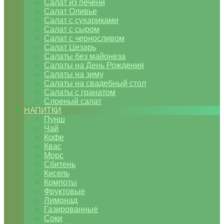
Салат из печени
Салат Оливье
Салат с сухариками
Салат с сыром
Салат с черносливом
Салат Цезарь
Салаты без майонеза
Салаты на День Рождения
Салаты на зиму
Салаты на свадебный стол
Салаты с гранатом
Слоеный салат
НАПИТКИ
Пунш
Чай
Кофе
Квас
Морс
Сбитень
Кисель
Компоты
Фруктовые
Лимонад
Газированные
Соки