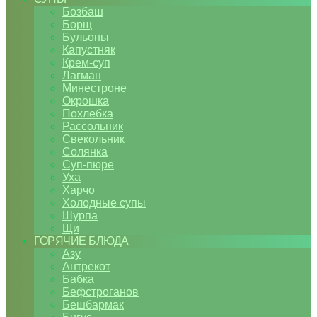
Бозбаш
Борщ
Бульоны
Капустняк
Крем-суп
Лагман
Минестроне
Окрошка
Похлебка
Рассольник
Свекольник
Солянка
Суп-пюре
Уха
Харчо
Холодные супы
Шурпа
Щи
ГОРЯЧИЕ БЛЮДА
Азу
Антрекот
Бабка
Бефстроганов
Бешбармак