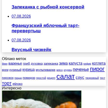
Запеканка с рыбной консервой
07.08.2026
Французский яблочный тарт-
перевертыш
07.08.2026
Вкусный чизкейк
Облако меток
зима
котлета
варенье
капуста
гриб
духовка
запеканка
блин
кефир
пирог
печенье
курица
мультиварке
куриный
крем
мясо
огурец
салат
соус
помидор
пирожок
пицца
простой
рецепт
творожный
тест
торт
яблоко
Интересно