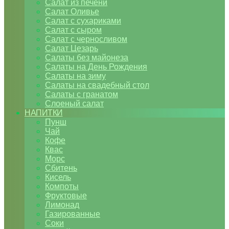
Салат из печени
Салат Оливье
Салат с сухариками
Салат с сыром
Салат с черносливом
Салат Цезарь
Салаты без майонеза
Салаты на День Рождения
Салаты на зиму
Салаты на свадебный стол
Салаты с гранатом
Слоеный салат
НАПИТКИ
Пунш
Чай
Кофе
Квас
Морс
Сбитень
Кисель
Компоты
Фруктовые
Лимонад
Газированные
Соки