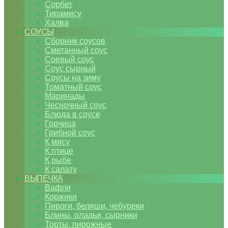
Сорбет
Тирамису
Халва
СОУСЫ
Сборник соусов
Сметанный соус
Соевый соус
Соус сырный
Соусы на зиму
Томатный соус
Маринады
Чесночный соус
Блюда в соусе
Горчица
Грибной соус
К мясу
К птице
К рыбе
К салату
ВЫПЕЧКА
Вафли
Коржики
Пироги, беляши, чебуреки
Блины, оладьи, сырники
Торты, пирожные