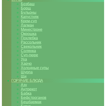
Бозбаш
Борщ
Бульоны
Капустняк
Крем-суп
Лагман
Минестроне
Окрошка
Похлебка
Рассольник
Свекольник
Солянка
Суп-пюре
Уха
Харчо
Холодные супы
Шурпа
Щи
ГОРЯЧИЕ БЛЮДА
Азу
Антрекот
Бабка
Бефстроганов
Бешбармак