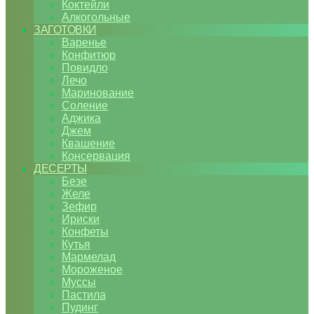
Коктейли
Алкогольные
ЗАГОТОВКИ
Варенье
Конфитюр
Повидло
Лечо
Маринование
Соление
Аджика
Джем
Квашение
Консервация
ДЕСЕРТЫ
Безе
Желе
Зефир
Ириски
Конфеты
Кутья
Мармелад
Мороженое
Муссы
Пастила
Пудинг