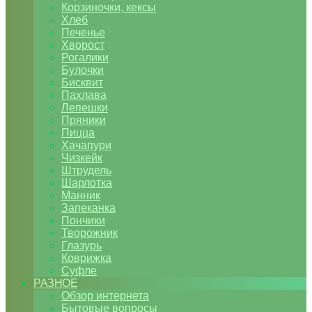
Корзиночки, кексы
Хлеб
Печенье
Хворост
Рогалики
Булочки
Бисквит
Пахлава
Лепешки
Пряники
Пицца
Хачапури
Чизкейк
Штрудель
Шарлотка
Манник
Запеканка
Пончики
Творожник
Глазурь
Коврижка
Суфле
РАЗНОЕ
Обзор интернета
Бытовые вопросы