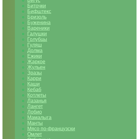
Бигус
Биточки
Бифштекс
Бризоль
Буженина
Вареники
Галушки
Голубцы
Гуляш
Долма
Ежики
Жаркое
Жульен
Зразы
Карри
Каши
Кебаб
Котлеты
Лазанья
Лангет
Лобио
Мамалыга
Манты
Мясо по-французски
Омлет