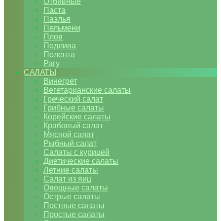
Отбивные
Паста
Паэлья
Пельмени
Плов
Подлива
Полента
Рагу
САЛАТЫ
Винегрет
Вегетарианские салаты
Греческий салат
Грибные салаты
Корейские салаты
Крабовый салат
Мясной салат
Рыбный салат
Салаты с курицей
Диетические салаты
Летние салаты
Салат из яиц
Овощные салаты
Острые салаты
Постные салаты
Простые салаты