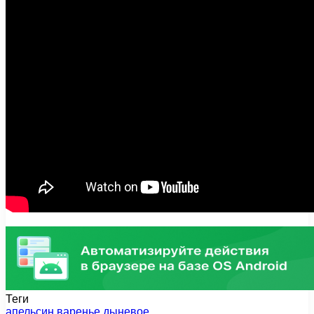
Теги
апельсин
варенье
дыневое