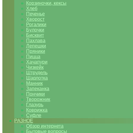
Корзиночки, кексы
Хлеб
Печенье
Хворост
Рогалики
Булочки
Бисквит
Пахлава
Лепешки
Пряники
Пицца
Хачапури
Чизкейк
Штрудель
Шарлотка
Манник
Запеканка
Пончики
Творожник
Глазурь
Коврижка
Суфле
РАЗНОЕ
Обзор интернета
Бытовые вопросы