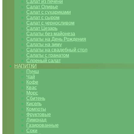
Салат из печени
Салат Оливье
Салат с сухариками
Салат с сыром
Салат с черносливом
Салат Цезарь
Салаты без майонеза
Салаты на День Рождения
Салаты на зиму
Салаты на свадебный стол
Салаты с гранатом
Слоеный салат
НАПИТКИ
Пунш
Чай
Кофе
Квас
Морс
Сбитень
Кисель
Компоты
Фруктовые
Лимонад
Газированные
Соки