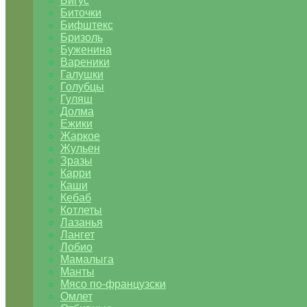
Бигус
Биточки
Бифштекс
Бризоль
Буженина
Вареники
Галушки
Голубцы
Гуляш
Долма
Ежики
Жаркое
Жульен
Зразы
Карри
Каши
Кебаб
Котлеты
Лазанья
Лангет
Лобио
Мамалыга
Манты
Мясо по-французски
Омлет