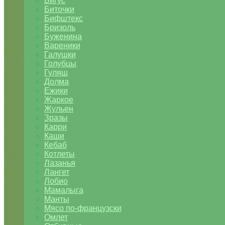
Бигус
Биточки
Бифштекс
Бризоль
Буженина
Вареники
Галушки
Голубцы
Гуляш
Долма
Ежики
Жаркое
Жульен
Зразы
Карри
Каши
Кебаб
Котлеты
Лазанья
Лангет
Лобио
Мамалыга
Манты
Мясо по-французски
Омлет