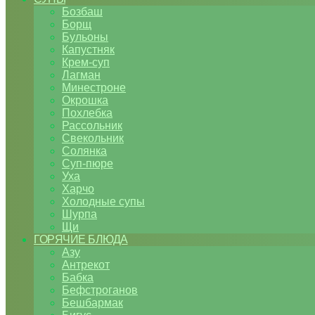
Бозбаш
Борщ
Бульоны
Капустняк
Крем-суп
Лагман
Минестроне
Окрошка
Похлебка
Рассольник
Свекольник
Солянка
Суп-пюре
Уха
Харчо
Холодные супы
Шурпа
Щи
ГОРЯЧИЕ БЛЮДА
Азу
Антрекот
Бабка
Бефстроганов
Бешбармак