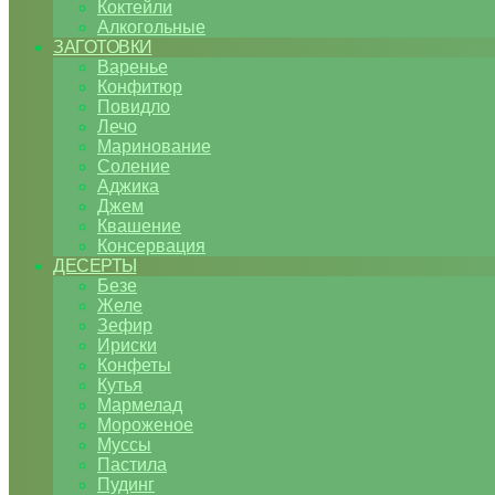
Коктейли
Алкогольные
ЗАГОТОВКИ
Варенье
Конфитюр
Повидло
Лечо
Маринование
Соление
Аджика
Джем
Квашение
Консервация
ДЕСЕРТЫ
Безе
Желе
Зефир
Ириски
Конфеты
Кутья
Мармелад
Мороженое
Муссы
Пастила
Пудинг