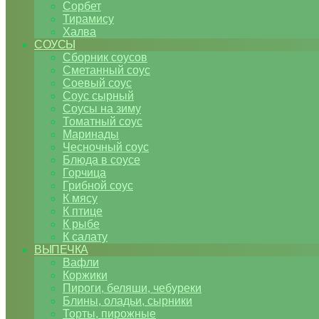
Сорбет
Тирамису
Халва
СОУСЫ
Сборник соусов
Сметанный соус
Соевый соус
Соус сырный
Соусы на зиму
Томатный соус
Маринады
Чесночный соус
Блюда в соусе
Горчица
Грибной соус
К мясу
К птице
К рыбе
К салату
ВЫПЕЧКА
Вафли
Коржики
Пироги, беляши, чебуреки
Блины, оладьи, сырники
Торты, пирожные