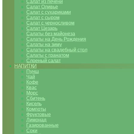
Салат из печени
Салат Оливье
Салат с сухариками
Салат с сыром
Салат с черносливом
Салат Цезарь
Салаты без майонеза
Салаты на День Рождения
Салаты на зиму
Салаты на свадебный стол
Салаты с гранатом
Слоеный салат
НАПИТКИ
Пунш
Чай
Кофе
Квас
Морс
Сбитень
Кисель
Компоты
Фруктовые
Лимонад
Газированные
Соки