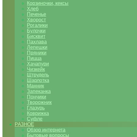
Корзиночки, кексы
Хлеб
Печенье
Хворост
Рогалики
Булочки
Бисквит
Пахлава
Лепешки
Пряники
Пицца
Хачапури
Чизкейк
Штрудель
Шарлотка
Манник
Запеканка
Пончики
Творожник
Глазурь
Коврижка
Суфле
РАЗНОЕ
Обзор интернета
Бытовые вопросы