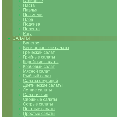
Отбивные
Паста
Паэлья
Пельмени
Плов
Подлива
Полента
Рагу
САЛАТЫ
Винегрет
Вегетарианские салаты
Греческий салат
Грибные салаты
Корейские салаты
Крабовый салат
Мясной салат
Рыбный салат
Салаты с курицей
Диетические салаты
Летние салаты
Салат из яиц
Овощные салаты
Острые салаты
Постные салаты
Простые салаты