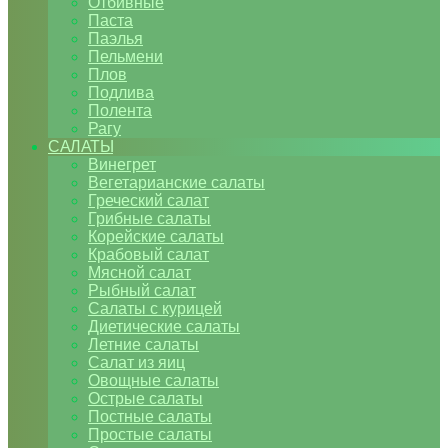
Отбивные
Паста
Паэлья
Пельмени
Плов
Подлива
Полента
Рагу
САЛАТЫ
Винегрет
Вегетарианские салаты
Греческий салат
Грибные салаты
Корейские салаты
Крабовый салат
Мясной салат
Рыбный салат
Салаты с курицей
Диетические салаты
Летние салаты
Салат из яиц
Овощные салаты
Острые салаты
Постные салаты
Простые салаты