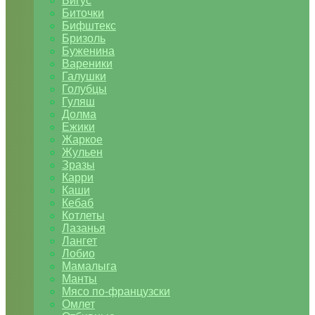
Бигус
Биточки
Бифштекс
Бризоль
Буженина
Вареники
Галушки
Голубцы
Гуляш
Долма
Ежики
Жаркое
Жульен
Зразы
Карри
Каши
Кебаб
Котлеты
Лазанья
Лангет
Лобио
Мамалыга
Манты
Мясо по-французски
Омлет