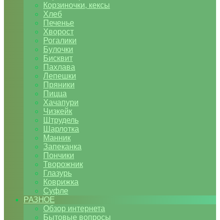
Корзиночки, кексы
Хлеб
Печенье
Хворост
Рогалики
Булочки
Бисквит
Пахлава
Лепешки
Пряники
Пицца
Хачапури
Чизкейк
Штрудель
Шарлотка
Манник
Запеканка
Пончики
Творожник
Глазурь
Коврижка
Суфле
РАЗНОЕ
Обзор интернета
Бытовые вопросы