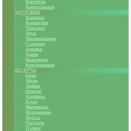
Коктейли
Алкогольные
ЗАГОТОВКИ
Варенье
Конфитюр
Повидло
Лечо
Маринование
Соление
Аджика
Джем
Квашение
Консервация
ДЕСЕРТЫ
Безе
Желе
Зефир
Ириски
Конфеты
Кутья
Мармелад
Мороженое
Муссы
Пастила
Пудинг