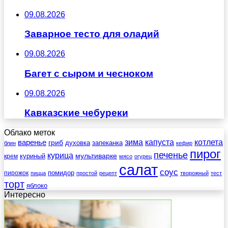
09.08.2026
Заварное тесто для оладий
09.08.2026
Багет с сыром и чесноком
09.08.2026
Кавказские чебуреки
Облако меток
зима
котлета
варенье
капуста
гриб
духовка
запеканка
блин
кефир
пирог
печенье
курица
мультиварке
куриный
крем
мясо
огурец
салат
соус
помидор
пирожок
пицца
простой
рецепт
творожный
тест
торт
яблоко
Интересно