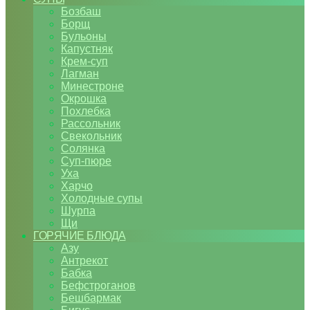
Бозбаш
Борщ
Бульоны
Капустняк
Крем-суп
Лагман
Минестроне
Окрошка
Похлебка
Рассольник
Свекольник
Солянка
Суп-пюре
Уха
Харчо
Холодные супы
Шурпа
Щи
ГОРЯЧИЕ БЛЮДА
Азу
Антрекот
Бабка
Бефстроганов
Бешбармак