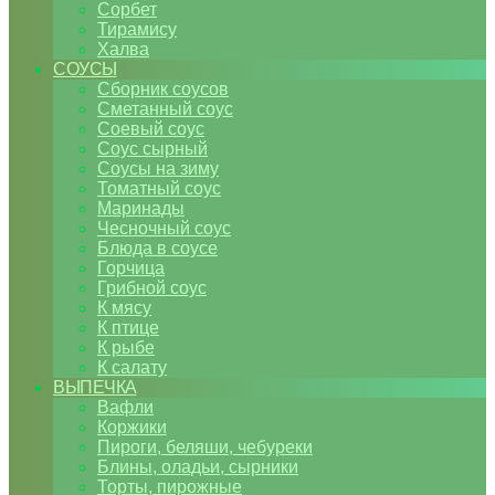
Сорбет
Тирамису
Халва
СОУСЫ
Сборник соусов
Сметанный соус
Соевый соус
Соус сырный
Соусы на зиму
Томатный соус
Маринады
Чесночный соус
Блюда в соусе
Горчица
Грибной соус
К мясу
К птице
К рыбе
К салату
ВЫПЕЧКА
Вафли
Коржики
Пироги, беляши, чебуреки
Блины, оладьи, сырники
Торты, пирожные