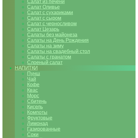
Салат из печени
Салат Оливье
Салат с сухариками
Салат с сыром
Салат с черносливом
Салат Цезарь
Салаты без майонеза
Салаты на День Рождения
Салаты на зиму
Салаты на свадебный стол
Салаты с гранатом
Слоеный салат
НАПИТКИ
Пунш
Чай
Кофе
Квас
Морс
Сбитень
Кисель
Компоты
Фруктовые
Лимонад
Газированные
Соки