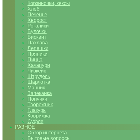
Корзиночки, кексы
Хлеб
Печенье
Хворост
Рогалики
Булочки
Бисквит
Пахлава
Лепешки
Пряники
Пицца
Хачапури
Чизкейк
Штрудель
Шарлотка
Манник
Запеканка
Пончики
Творожник
Глазурь
Коврижка
Суфле
РАЗНОЕ
Обзор интернета
Бытовые вопросы