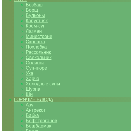
Бозбаш
Борщ
Бульоны
Капустняк
Крем-суп
Лагман
Минестроне
Окрошка
Похлебка
Рассольник
Свекольник
Солянка
Суп-пюре
Уха
Харчо
Холодные супы
Шурпа
Щи
ГОРЯЧИЕ БЛЮДА
Азу
Антрекот
Бабка
Бефстроганов
Бешбармак