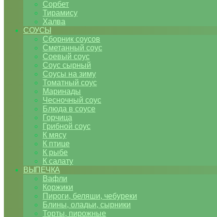
Сорбет
Тирамису
Халва
СОУСЫ
Сборник соусов
Сметанный соус
Соевый соус
Соус сырный
Соусы на зиму
Томатный соус
Маринады
Чесночный соус
Блюда в соусе
Горчица
Грибной соус
К мясу
К птице
К рыбе
К салату
ВЫПЕЧКА
Вафли
Коржики
Пироги, беляши, чебуреки
Блины, оладьи, сырники
Торты, пирожные