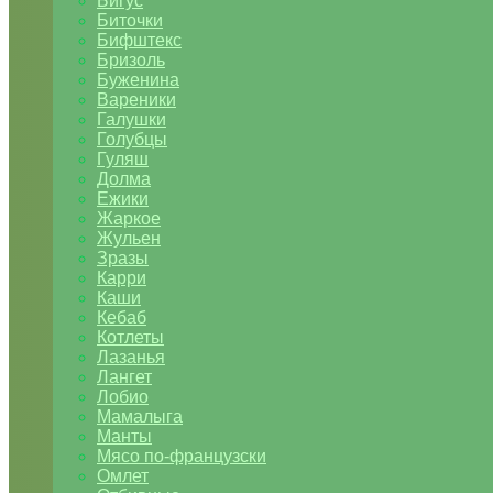
Бигус
Биточки
Бифштекс
Бризоль
Буженина
Вареники
Галушки
Голубцы
Гуляш
Долма
Ежики
Жаркое
Жульен
Зразы
Карри
Каши
Кебаб
Котлеты
Лазанья
Лангет
Лобио
Мамалыга
Манты
Мясо по-французски
Омлет