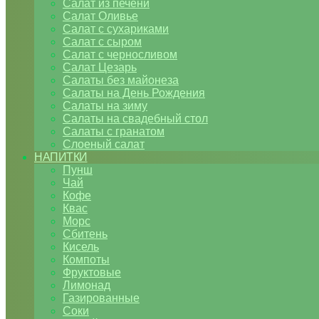
Салат из печени
Салат Оливье
Салат с сухариками
Салат с сыром
Салат с черносливом
Салат Цезарь
Салаты без майонеза
Салаты на День Рождения
Салаты на зиму
Салаты на свадебный стол
Салаты с гранатом
Слоеный салат
НАПИТКИ
Пунш
Чай
Кофе
Квас
Морс
Сбитень
Кисель
Компоты
Фруктовые
Лимонад
Газированные
Соки