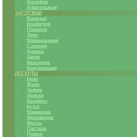
Коктейли
Алкогольные
ЗАГОТОВКИ
Варенье
Конфитюр
Повидло
Лечо
Маринование
Соление
Аджика
Джем
Квашение
Консервация
ДЕСЕРТЫ
Безе
Желе
Зефир
Ириски
Конфеты
Кутья
Мармелад
Мороженое
Муссы
Пастила
Пудинг