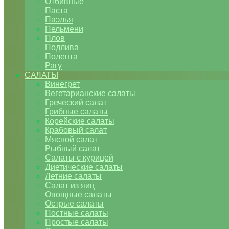
Отбивные
Паста
Паэлья
Пельмени
Плов
Подлива
Полента
Рагу
САЛАТЫ
Винегрет
Вегетарианские салаты
Греческий салат
Грибные салаты
Корейские салаты
Крабовый салат
Мясной салат
Рыбный салат
Салаты с курицей
Диетические салаты
Летние салаты
Салат из яиц
Овощные салаты
Острые салаты
Постные салаты
Простые салаты