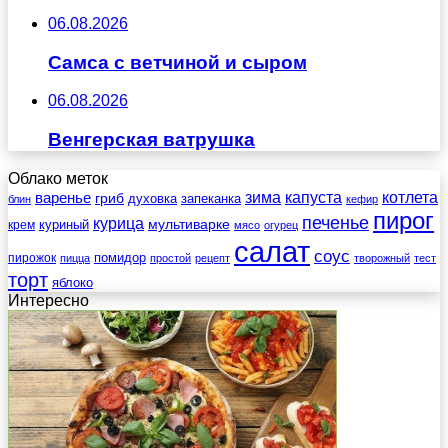
06.08.2026
Самса с ветчиной и сыром
06.08.2026
Венгерская ватрушка
Облако меток
зима
котлета
варенье
капуста
гриб
духовка
запеканка
блин
кефир
пирог
печенье
курица
мультиварке
куриный
крем
мясо
огурец
салат
соус
помидор
пирожок
пицца
простой
рецепт
творожный
тест
торт
яблоко
Интересно