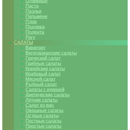
Отбивные
Паста
Паэлья
Пельмени
Плов
Подлива
Полента
Рагу
САЛАТЫ
Винегрет
Вегетарианские салаты
Греческий салат
Грибные салаты
Корейские салаты
Крабовый салат
Мясной салат
Рыбный салат
Салаты с курицей
Диетические салаты
Летние салаты
Салат из яиц
Овощные салаты
Острые салаты
Постные салаты
Простые салаты