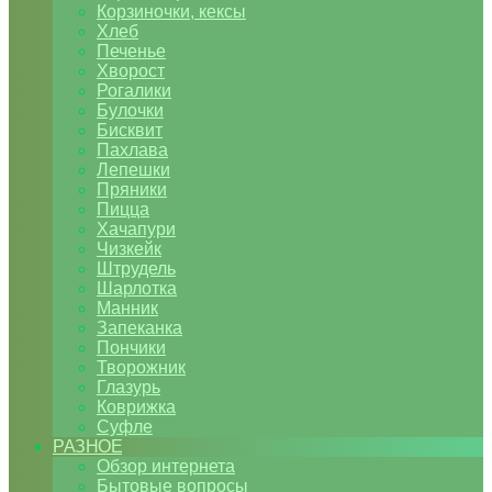
Корзиночки, кексы
Хлеб
Печенье
Хворост
Рогалики
Булочки
Бисквит
Пахлава
Лепешки
Пряники
Пицца
Хачапури
Чизкейк
Штрудель
Шарлотка
Манник
Запеканка
Пончики
Творожник
Глазурь
Коврижка
Суфле
РАЗНОЕ
Обзор интернета
Бытовые вопросы