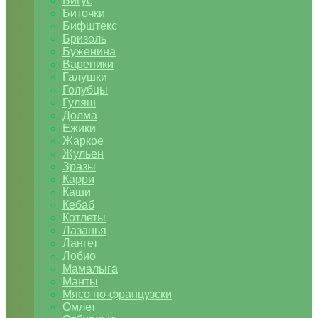
Бигус
Биточки
Бифштекс
Бризоль
Буженина
Вареники
Галушки
Голубцы
Гуляш
Долма
Ежики
Жаркое
Жульен
Зразы
Карри
Каши
Кебаб
Котлеты
Лазанья
Лангет
Лобио
Мамалыга
Манты
Мясо по-французски
Омлет