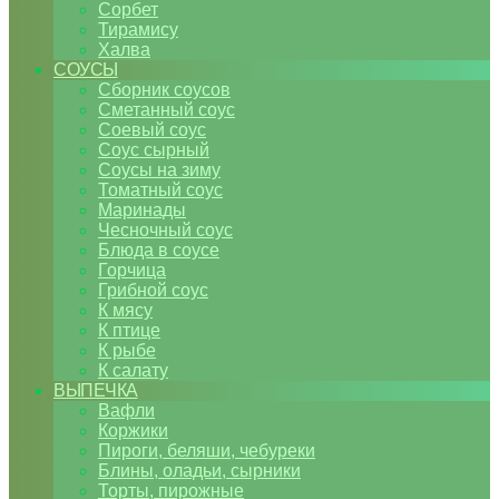
Сорбет
Тирамису
Халва
СОУСЫ
Сборник соусов
Сметанный соус
Соевый соус
Соус сырный
Соусы на зиму
Томатный соус
Маринады
Чесночный соус
Блюда в соусе
Горчица
Грибной соус
К мясу
К птице
К рыбе
К салату
ВЫПЕЧКА
Вафли
Коржики
Пироги, беляши, чебуреки
Блины, оладьи, сырники
Торты, пирожные