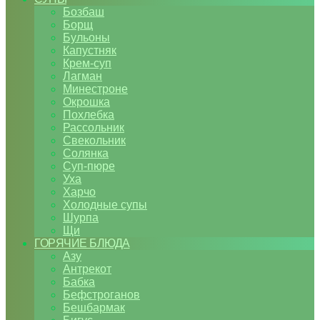
Бозбаш
Борщ
Бульоны
Капустняк
Крем-суп
Лагман
Минестроне
Окрошка
Похлебка
Рассольник
Свекольник
Солянка
Суп-пюре
Уха
Харчо
Холодные супы
Шурпа
Щи
ГОРЯЧИЕ БЛЮДА
Азу
Антрекот
Бабка
Бефстроганов
Бешбармак