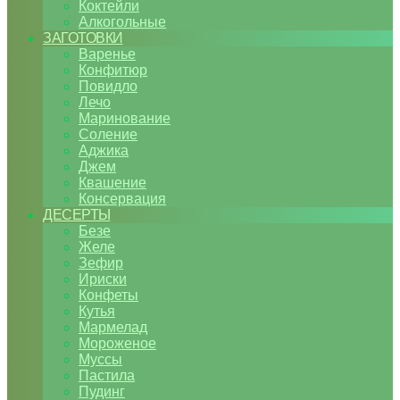
Коктейли
Алкогольные
ЗАГОТОВКИ
Варенье
Конфитюр
Повидло
Лечо
Маринование
Соление
Аджика
Джем
Квашение
Консервация
ДЕСЕРТЫ
Безе
Желе
Зефир
Ириски
Конфеты
Кутья
Мармелад
Мороженое
Муссы
Пастила
Пудинг