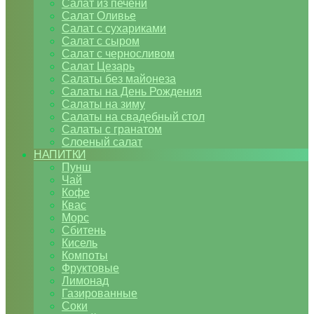
Салат из печени
Салат Оливье
Салат с сухариками
Салат с сыром
Салат с черносливом
Салат Цезарь
Салаты без майонеза
Салаты на День Рождения
Салаты на зиму
Салаты на свадебный стол
Салаты с гранатом
Слоеный салат
НАПИТКИ
Пунш
Чай
Кофе
Квас
Морс
Сбитень
Кисель
Компоты
Фруктовые
Лимонад
Газированные
Соки