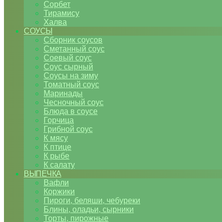
Сорбет
Тирамису
Халва
СОУСЫ
Сборник соусов
Сметанный соус
Соевый соус
Соус сырный
Соусы на зиму
Томатный соус
Маринады
Чесночный соус
Блюда в соусе
Горчица
Грибной соус
К мясу
К птице
К рыбе
К салату
ВЫПЕЧКА
Вафли
Коржики
Пироги, беляши, чебуреки
Блины, оладьи, сырники
Торты, пирожные