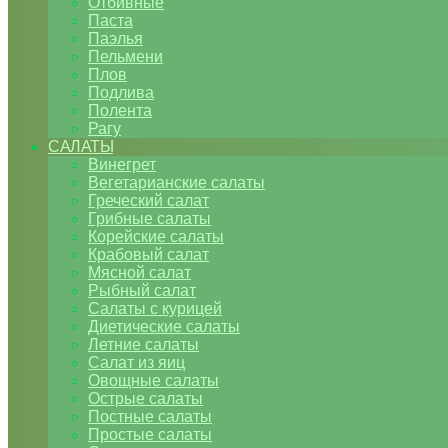
Отбивные
Паста
Паэлья
Пельмени
Плов
Подлива
Полента
Рагу
САЛАТЫ
Винегрет
Вегетарианские салаты
Греческий салат
Грибные салаты
Корейские салаты
Крабовый салат
Мясной салат
Рыбный салат
Салаты с курицей
Диетические салаты
Летние салаты
Салат из яиц
Овощные салаты
Острые салаты
Постные салаты
Простые салаты