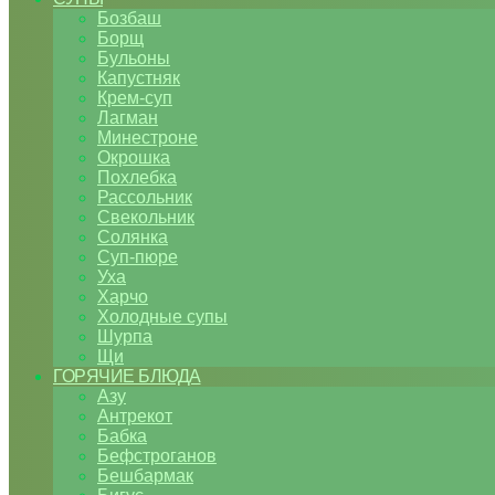
Бозбаш
Борщ
Бульоны
Капустняк
Крем-суп
Лагман
Минестроне
Окрошка
Похлебка
Рассольник
Свекольник
Солянка
Суп-пюре
Уха
Харчо
Холодные супы
Шурпа
Щи
ГОРЯЧИЕ БЛЮДА
Азу
Антрекот
Бабка
Бефстроганов
Бешбармак