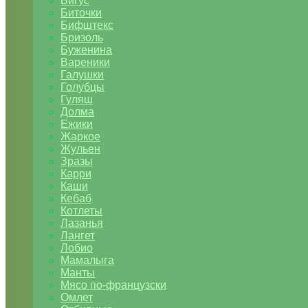
Бигус
Биточки
Бифштекс
Бризоль
Буженина
Вареники
Галушки
Голубцы
Гуляш
Долма
Ежики
Жаркое
Жульен
Зразы
Карри
Каши
Кебаб
Котлеты
Лазанья
Лангет
Лобио
Мамалыга
Манты
Мясо по-французски
Омлет