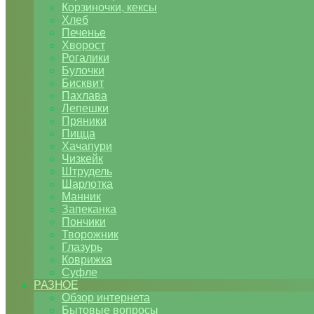
Корзиночки, кексы
Хлеб
Печенье
Хворост
Рогалики
Булочки
Бисквит
Пахлава
Лепешки
Пряники
Пицца
Хачапури
Чизкейк
Штрудель
Шарлотка
Манник
Запеканка
Пончики
Творожник
Глазурь
Коврижка
Суфле
РАЗНОЕ
Обзор интернета
Бытовые вопросы