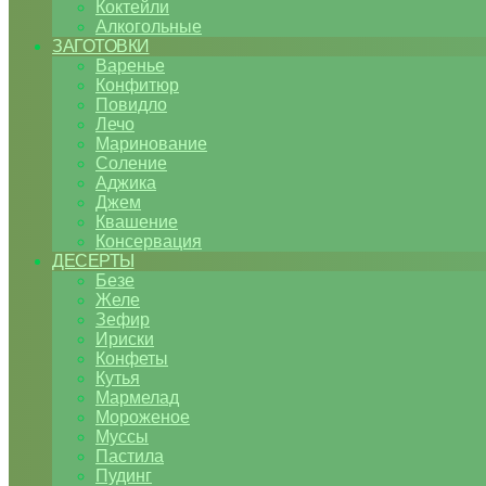
Коктейли
Алкогольные
ЗАГОТОВКИ
Варенье
Конфитюр
Повидло
Лечо
Маринование
Соление
Аджика
Джем
Квашение
Консервация
ДЕСЕРТЫ
Безе
Желе
Зефир
Ириски
Конфеты
Кутья
Мармелад
Мороженое
Муссы
Пастила
Пудинг