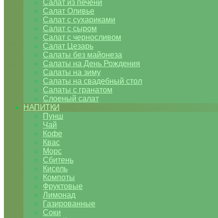
Салат из печени
Салат Оливье
Салат с сухариками
Салат с сыром
Салат с черносливом
Салат Цезарь
Салаты без майонеза
Салаты на День Рождения
Салаты на зиму
Салаты на свадебный стол
Салаты с гранатом
Слоеный салат
НАПИТКИ
Пунш
Чай
Кофе
Квас
Морс
Сбитень
Кисель
Компоты
Фруктовые
Лимонад
Газированные
Соки