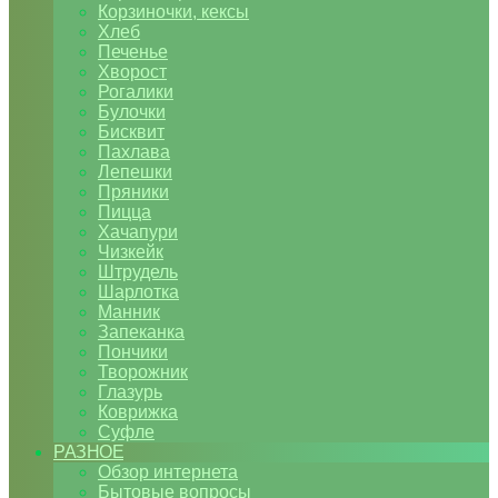
Корзиночки, кексы
Хлеб
Печенье
Хворост
Рогалики
Булочки
Бисквит
Пахлава
Лепешки
Пряники
Пицца
Хачапури
Чизкейк
Штрудель
Шарлотка
Манник
Запеканка
Пончики
Творожник
Глазурь
Коврижка
Суфле
РАЗНОЕ
Обзор интернета
Бытовые вопросы