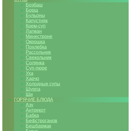
Бозбаш
Борщ
Бульоны
Капустняк
Крем-суп
Лагман
Минестроне
Окрошка
Похлебка
Рассольник
Свекольник
Солянка
Суп-пюре
Уха
Харчо
Холодные супы
Шурпа
Щи
ГОРЯЧИЕ БЛЮДА
Азу
Антрекот
Бабка
Бефстроганов
Бешбармак