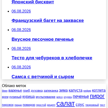
Японский бисквит
06.08.2026
Французский багет на закваске
06.08.2026
Вкусное песочное печенье
06.08.2026
Тесто для чебуреков в хлебопечке
06.08.2026
Самса с ветчиной и сыром
Облако меток
зима
котлета
варенье
капуста
гриб
духовка
запеканка
блин
кефир
пирог
печенье
курица
мультиварке
куриный
крем
мясо
огурец
салат
соус
помидор
пирожок
пицца
простой
рецепт
творожный
тест