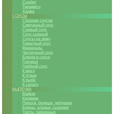
Сорбет
Тирамису
Халва
СОУСЫ
Сборник соусов
Сметанный соус
Соевый соус
Соус сырный
Соусы на зиму
Томатный соус
Маринады
Чесночный соус
Блюда в соусе
Горчица
Грибной соус
К мясу
К птице
К рыбе
К салату
ВЫПЕЧКА
Вафли
Коржики
Пироги, беляши, чебуреки
Блины, оладьи, сырники
Торты, пирожные