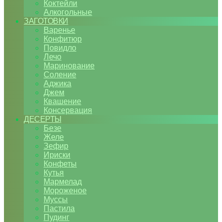
Коктейли
Алкогольные
ЗАГОТОВКИ
Варенье
Конфитюр
Повидло
Лечо
Маринование
Соление
Аджика
Джем
Квашение
Консервация
ДЕСЕРТЫ
Безе
Желе
Зефир
Ириски
Конфеты
Кутья
Мармелад
Мороженое
Муссы
Пастила
Пудинг