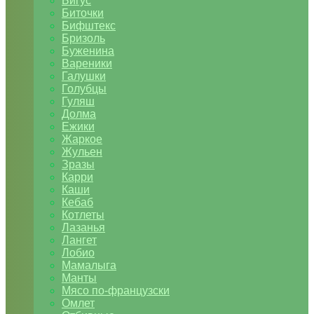
Бигус
Биточки
Бифштекс
Бризоль
Буженина
Вареники
Галушки
Голубцы
Гуляш
Долма
Ежики
Жаркое
Жульен
Зразы
Карри
Каши
Кебаб
Котлеты
Лазанья
Лангет
Лобио
Мамалыга
Манты
Мясо по-французски
Омлет