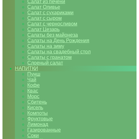
Салат из печени
Салат Оливье
Салат с сухариками
Салат с сыром
Салат с черносливом
Салат Цезарь
Салаты без майонеза
Салаты на День Рождения
Салаты на зиму
Салаты на свадебный стол
Салаты с гранатом
Слоеный салат
НАПИТКИ
Пунш
Чай
Кофе
Квас
Морс
Сбитень
Кисель
Компоты
Фруктовые
Лимонад
Газированные
Соки