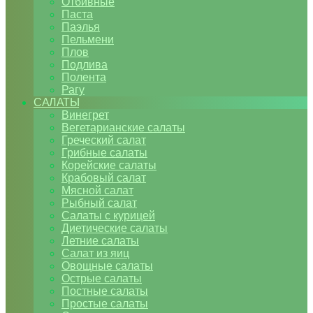
Отбивные
Паста
Паэлья
Пельмени
Плов
Подлива
Полента
Рагу
САЛАТЫ
Винегрет
Вегетарианские салаты
Греческий салат
Грибные салаты
Корейские салаты
Крабовый салат
Мясной салат
Рыбный салат
Салаты с курицей
Диетические салаты
Летние салаты
Салат из яиц
Овощные салаты
Острые салаты
Постные салаты
Простые салаты