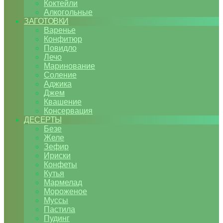
Коктейли
Алкогольные
ЗАГОТОВКИ
Варенье
Конфитюр
Повидло
Лечо
Маринование
Соление
Аджика
Джем
Квашение
Консервация
ДЕСЕРТЫ
Безе
Желе
Зефир
Ириски
Конфеты
Кутья
Мармелад
Мороженое
Муссы
Пастила
Пудинг