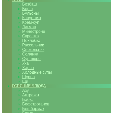
Бозбаш
Борщ
Бульоны
Капустняк
Крем-суп
Лагман
Минестроне
Окрошка
Похлебка
Рассольник
Свекольник
Солянка
Суп-пюре
Уха
Харчо
Холодные супы
Шурпа
Щи
ГОРЯЧИЕ БЛЮДА
Азу
Антрекот
Бабка
Бефстроганов
Бешбармак