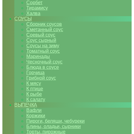
Сорбет
Тирамису
Халва
СОУСЫ
Сборник соусов
Сметанный соус
Соевый соус
Соус сырный
Соусы на зиму
Томатный соус
Маринады
Чесночный соус
Блюда в соусе
Горчица
Грибной соус
К мясу
К птице
К рыбе
К салату
ВЫПЕЧКА
Вафли
Коржики
Пироги, беляши, чебуреки
Блины, оладьи, сырники
Торты, пирожные