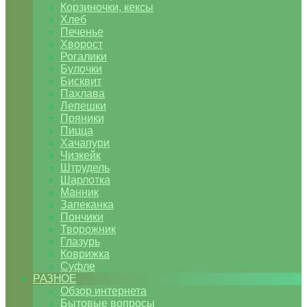
Корзиночки, кексы
Хлеб
Печенье
Хворост
Рогалики
Булочки
Бисквит
Пахлава
Лепешки
Пряники
Пицца
Хачапури
Чизкейк
Штрудель
Шарлотка
Манник
Запеканка
Пончики
Творожник
Глазурь
Коврижка
Суфле
РАЗНОЕ
Обзор интернета
Бытовые вопросы