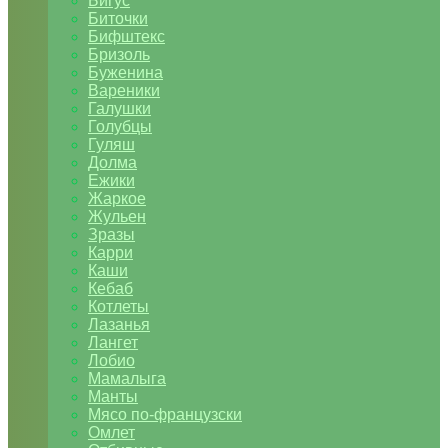
Бигус
Биточки
Бифштекс
Бризоль
Буженина
Вареники
Галушки
Голубцы
Гуляш
Долма
Ежики
Жаркое
Жульен
Зразы
Карри
Каши
Кебаб
Котлеты
Лазанья
Лангет
Лобио
Мамалыга
Манты
Мясо по-французски
Омлет