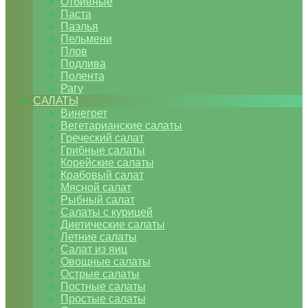
Отбивные
Паста
Паэлья
Пельмени
Плов
Подлива
Полента
Рагу
САЛАТЫ
Винегрет
Вегетарианские салаты
Греческий салат
Грибные салаты
Корейские салаты
Крабовый салат
Мясной салат
Рыбный салат
Салаты с курицей
Диетические салаты
Летние салаты
Салат из яиц
Овощные салаты
Острые салаты
Постные салаты
Простые салаты