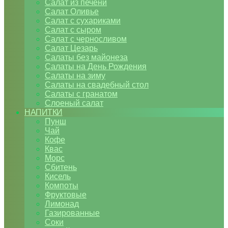
Салат из печени
Салат Оливье
Салат с сухариками
Салат с сыром
Салат с черносливом
Салат Цезарь
Салаты без майонеза
Салаты на День Рождения
Салаты на зиму
Салаты на свадебный стол
Салаты с гранатом
Слоеный салат
НАПИТКИ
Пунш
Чай
Кофе
Квас
Морс
Сбитень
Кисель
Компоты
Фруктовые
Лимонад
Газированные
Соки