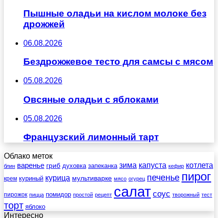
Пышные оладьи на кислом молоке без
дрожжей
06.08.2026
Бездрожжевое тесто для самсы с мясом
05.08.2026
Овсяные оладьи с яблоками
05.08.2026
Французский лимонный тарт
Облако меток
зима
котлета
варенье
капуста
гриб
духовка
запеканка
блин
кефир
пирог
печенье
курица
мультиварке
куриный
крем
мясо
огурец
салат
соус
помидор
пирожок
пицца
простой
рецепт
творожный
тест
торт
яблоко
Интересно