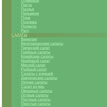
Отбивные
Паста
Паэлья
Пельмени
Плов
Подлива
Полента
Рагу
САЛАТЫ
Винегрет
Вегетарианские салаты
Греческий салат
Грибные салаты
Корейские салаты
Крабовый салат
Мясной салат
Рыбный салат
Салаты с курицей
Диетические салаты
Летние салаты
Салат из яиц
Овощные салаты
Острые салаты
Постные салаты
Простые салаты