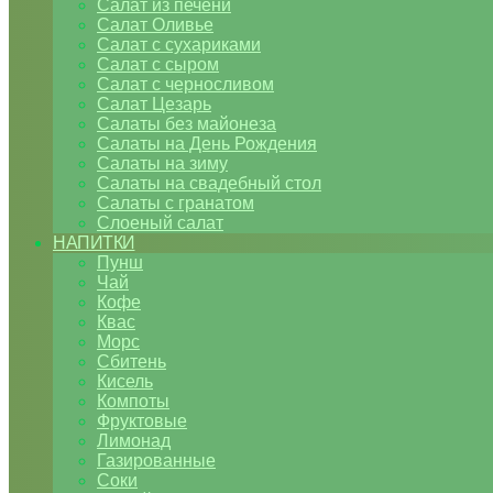
Салат из печени
Салат Оливье
Салат с сухариками
Салат с сыром
Салат с черносливом
Салат Цезарь
Салаты без майонеза
Салаты на День Рождения
Салаты на зиму
Салаты на свадебный стол
Салаты с гранатом
Слоеный салат
НАПИТКИ
Пунш
Чай
Кофе
Квас
Морс
Сбитень
Кисель
Компоты
Фруктовые
Лимонад
Газированные
Соки