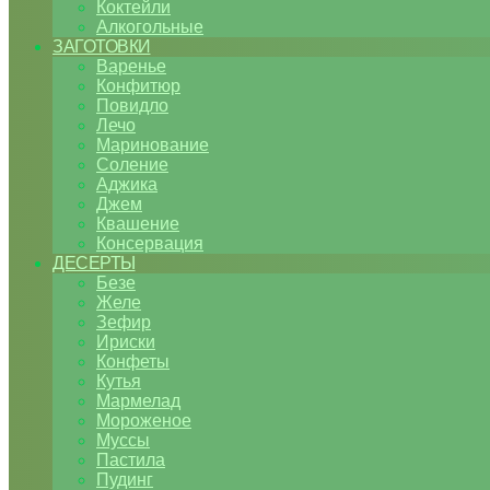
Коктейли
Алкогольные
ЗАГОТОВКИ
Варенье
Конфитюр
Повидло
Лечо
Маринование
Соление
Аджика
Джем
Квашение
Консервация
ДЕСЕРТЫ
Безе
Желе
Зефир
Ириски
Конфеты
Кутья
Мармелад
Мороженое
Муссы
Пастила
Пудинг