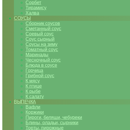
Сорбет
Тирамису
Халва
СОУСЫ
Сборник соусов
Сметанный соус
Соевый соус
Соус сырный
Соусы на зиму
Томатный соус
Маринады
Чесночный соус
Блюда в соусе
Горчица
Грибной соус
К мясу
К птице
К рыбе
К салату
ВЫПЕЧКА
Вафли
Коржики
Пироги, беляши, чебуреки
Блины, оладьи, сырники
Торты, пирожные