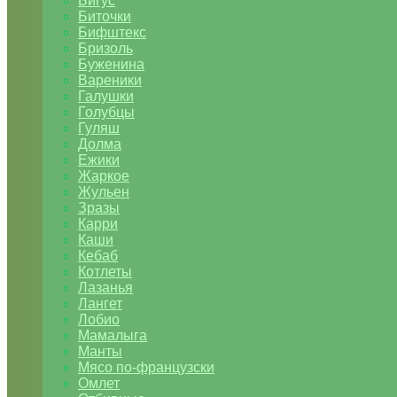
Бигус
Биточки
Бифштекс
Бризоль
Буженина
Вареники
Галушки
Голубцы
Гуляш
Долма
Ежики
Жаркое
Жульен
Зразы
Карри
Каши
Кебаб
Котлеты
Лазанья
Лангет
Лобио
Мамалыга
Манты
Мясо по-французски
Омлет