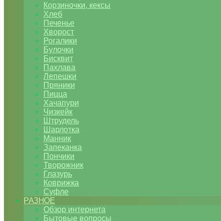
Корзиночки, кексы
Хлеб
Печенье
Хворост
Рогалики
Булочки
Бисквит
Пахлава
Лепешки
Пряники
Пицца
Хачапури
Чизкейк
Штрудель
Шарлотка
Манник
Запеканка
Пончики
Творожник
Глазурь
Коврижка
Суфле
РАЗНОЕ
Обзор интернета
Бытовые вопросы