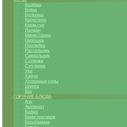
Бозбаш
Борщ
Бульоны
Капустняк
Крем-суп
Лагман
Минестроне
Окрошка
Похлебка
Рассольник
Свекольник
Солянка
Суп-пюре
Уха
Харчо
Холодные супы
Шурпа
Щи
ГОРЯЧИЕ БЛЮДА
Азу
Антрекот
Бабка
Бефстроганов
Бешбармак