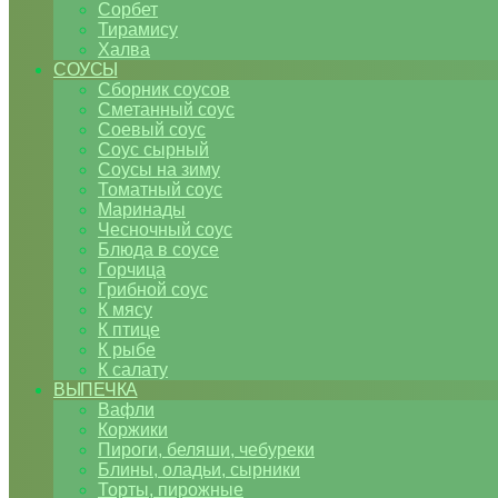
Сорбет
Тирамису
Халва
СОУСЫ
Сборник соусов
Сметанный соус
Соевый соус
Соус сырный
Соусы на зиму
Томатный соус
Маринады
Чесночный соус
Блюда в соусе
Горчица
Грибной соус
К мясу
К птице
К рыбе
К салату
ВЫПЕЧКА
Вафли
Коржики
Пироги, беляши, чебуреки
Блины, оладьи, сырники
Торты, пирожные