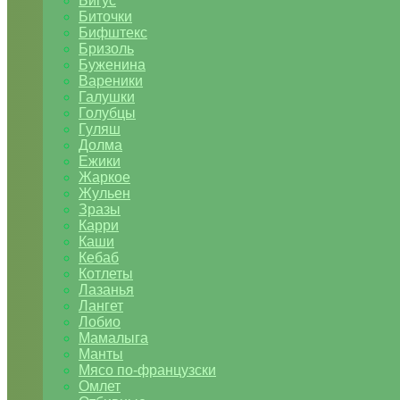
Бигус
Биточки
Бифштекс
Бризоль
Буженина
Вареники
Галушки
Голубцы
Гуляш
Долма
Ежики
Жаркое
Жульен
Зразы
Карри
Каши
Кебаб
Котлеты
Лазанья
Лангет
Лобио
Мамалыга
Манты
Мясо по-французски
Омлет