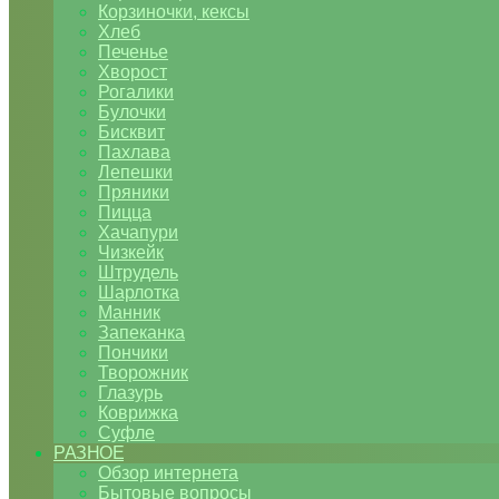
Корзиночки, кексы
Хлеб
Печенье
Хворост
Рогалики
Булочки
Бисквит
Пахлава
Лепешки
Пряники
Пицца
Хачапури
Чизкейк
Штрудель
Шарлотка
Манник
Запеканка
Пончики
Творожник
Глазурь
Коврижка
Суфле
РАЗНОЕ
Обзор интернета
Бытовые вопросы