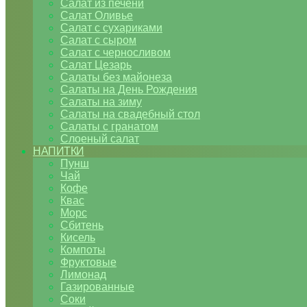
Салат из печени
Салат Оливье
Салат с сухариками
Салат с сыром
Салат с черносливом
Салат Цезарь
Салаты без майонеза
Салаты на День Рождения
Салаты на зиму
Салаты на свадебный стол
Салаты с гранатом
Слоеный салат
НАПИТКИ
Пунш
Чай
Кофе
Квас
Морс
Сбитень
Кисель
Компоты
Фруктовые
Лимонад
Газированные
Соки