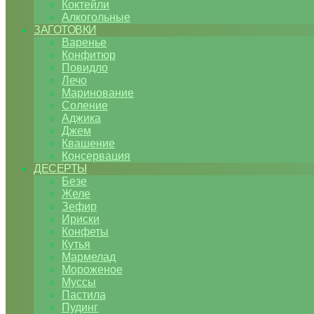
Коктейли
Алкогольные
ЗАГОТОВКИ
Варенье
Конфитюр
Повидло
Лечо
Маринование
Соление
Аджика
Джем
Квашение
Консервация
ДЕСЕРТЫ
Безе
Желе
Зефир
Ириски
Конфеты
Кутья
Мармелад
Мороженое
Муссы
Пастила
Пудинг