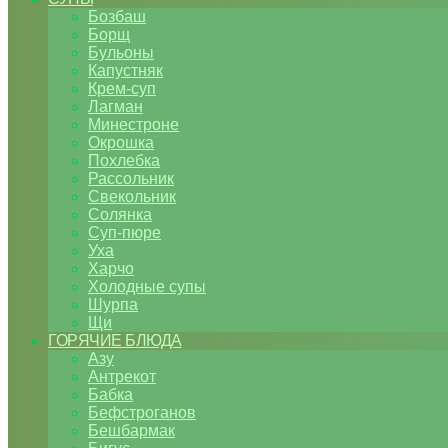
Бозбаш
Борщ
Бульоны
Капустняк
Крем-суп
Лагман
Минестроне
Окрошка
Похлебка
Рассольник
Свекольник
Солянка
Суп-пюре
Уха
Харчо
Холодные супы
Шурпа
Щи
ГОРЯЧИЕ БЛЮДА
Азу
Антрекот
Бабка
Бефстроганов
Бешбармак