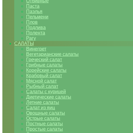
Отбивные
Паста
Паэлья
Пельмени
Плов
Подлива
Полента
Рагу
САЛАТЫ
Винегрет
Вегетарианские салаты
Греческий салат
Грибные салаты
Корейские салаты
Крабовый салат
Мясной салат
Рыбный салат
Салаты с курицей
Диетические салаты
Летние салаты
Салат из яиц
Овощные салаты
Острые салаты
Постные салаты
Простые салаты