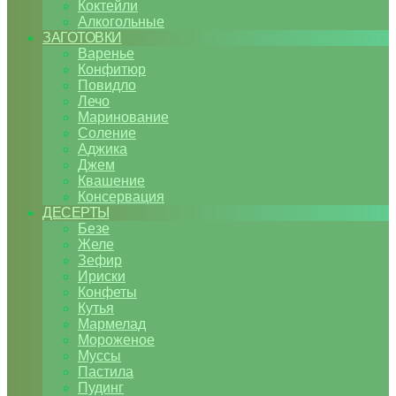
Коктейли
Алкогольные
ЗАГОТОВКИ
Варенье
Конфитюр
Повидло
Лечо
Маринование
Соление
Аджика
Джем
Квашение
Консервация
ДЕСЕРТЫ
Безе
Желе
Зефир
Ириски
Конфеты
Кутья
Мармелад
Мороженое
Муссы
Пастила
Пудинг