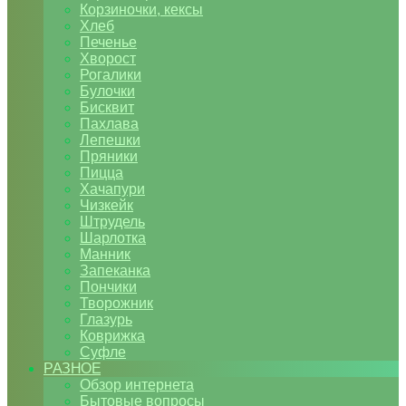
Корзиночки, кексы
Хлеб
Печенье
Хворост
Рогалики
Булочки
Бисквит
Пахлава
Лепешки
Пряники
Пицца
Хачапури
Чизкейк
Штрудель
Шарлотка
Манник
Запеканка
Пончики
Творожник
Глазурь
Коврижка
Суфле
РАЗНОЕ
Обзор интернета
Бытовые вопросы