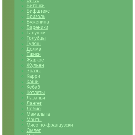
Бигус
Биточки
Бифштекс
Бризоль
Буженина
Вареники
Галушки
Голубцы
Гуляш
Долма
Ежики
Жаркое
Жульен
Зразы
Карри
Каши
Кебаб
Котлеты
Лазанья
Лангет
Лобио
Мамалыга
Манты
Мясо по-французски
Омлет