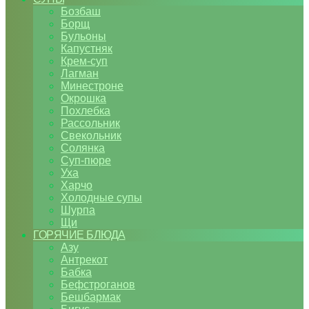
Бозбаш
Борщ
Бульоны
Капустняк
Крем-суп
Лагман
Минестроне
Окрошка
Похлебка
Рассольник
Свекольник
Солянка
Суп-пюре
Уха
Харчо
Холодные супы
Шурпа
Щи
ГОРЯЧИЕ БЛЮДА
Азу
Антрекот
Бабка
Бефстроганов
Бешбармак