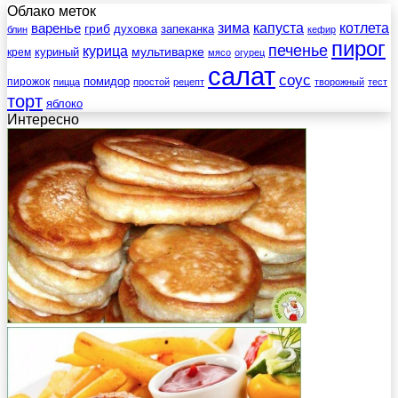
Облако меток
зима
котлета
варенье
капуста
гриб
духовка
запеканка
блин
кефир
пирог
печенье
курица
мультиварке
куриный
крем
мясо
огурец
салат
соус
помидор
пирожок
пицца
простой
рецепт
творожный
тест
торт
яблоко
Интересно