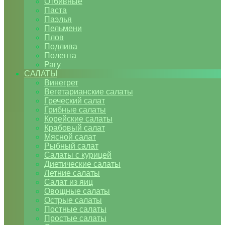
Отбивные
Паста
Паэлья
Пельмени
Плов
Подлива
Полента
Рагу
САЛАТЫ
Винегрет
Вегетарианские салаты
Греческий салат
Грибные салаты
Корейские салаты
Крабовый салат
Мясной салат
Рыбный салат
Салаты с курицей
Диетические салаты
Летние салаты
Салат из яиц
Овощные салаты
Острые салаты
Постные салаты
Простые салаты