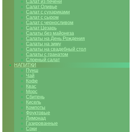
Салат из печени
Салат Оливье
Салат с сухариками
Салат с сыром
Салат с черносливом
Салат Цезарь
Салаты без майонеза
Салаты на День Рождения
Салаты на зиму
Салаты на свадебный стол
Салаты с гранатом
Слоеный салат
НАПИТКИ
Пунш
Чай
Кофе
Квас
Морс
Сбитень
Кисель
Компоты
Фруктовые
Лимонад
Газированные
Соки