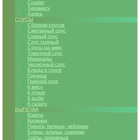
Сорбет
Тирамису
Халва
СОУСЫ
Сборник соусов
Сметанный соус
Соевый соус
Соус сырный
Соусы на зиму
Томатный соус
Маринады
Чесночный соус
Блюда в соусе
Горчица
Грибной соус
К мясу
К птице
К рыбе
К салату
ВЫПЕЧКА
Вафли
Коржики
Пироги, беляши, чебуреки
Блины, оладьи, сырники
Торты, пирожные