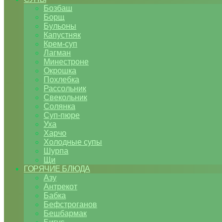
Бозбаш
Борщ
Бульоны
Капустняк
Крем-суп
Лагман
Минестроне
Окрошка
Похлебка
Рассольник
Свекольник
Солянка
Суп-пюре
Уха
Харчо
Холодные супы
Шурпа
Щи
ГОРЯЧИЕ БЛЮДА
Азу
Антрекот
Бабка
Бефстроганов
Бешбармак