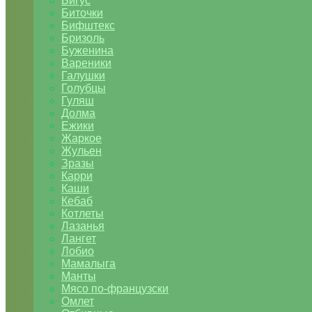
Бигус
Биточки
Бифштекс
Бризоль
Буженина
Вареники
Галушки
Голубцы
Гуляш
Долма
Ежики
Жаркое
Жульен
Зразы
Карри
Каши
Кебаб
Котлеты
Лазанья
Лангет
Лобио
Мамалыга
Манты
Мясо по-французски
Омлет