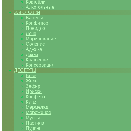
Коктейли
Алкогольные
ЗАГОТОВКИ
Варенье
Конфитюр
Повидло
Лечо
Маринование
Соление
Аджика
Джем
Квашение
Консервация
ДЕСЕРТЫ
Безе
Желе
Зефир
Ириски
Конфеты
Кутья
Мармелад
Мороженое
Муссы
Пастила
Пудинг