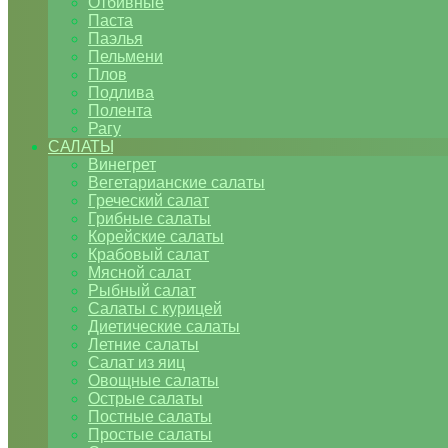
Отбивные
Паста
Паэлья
Пельмени
Плов
Подлива
Полента
Рагу
САЛАТЫ
Винегрет
Вегетарианские салаты
Греческий салат
Грибные салаты
Корейские салаты
Крабовый салат
Мясной салат
Рыбный салат
Салаты с курицей
Диетические салаты
Летние салаты
Салат из яиц
Овощные салаты
Острые салаты
Постные салаты
Простые салаты