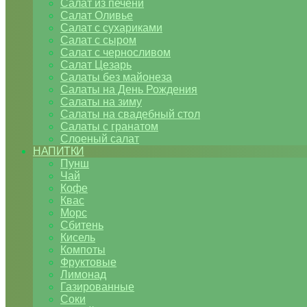
Салат из печени
Салат Оливье
Салат с сухариками
Салат с сыром
Салат с черносливом
Салат Цезарь
Салаты без майонеза
Салаты на День Рождения
Салаты на зиму
Салаты на свадебный стол
Салаты с гранатом
Слоеный салат
НАПИТКИ
Пунш
Чай
Кофе
Квас
Морс
Сбитень
Кисель
Компоты
Фруктовые
Лимонад
Газированные
Соки