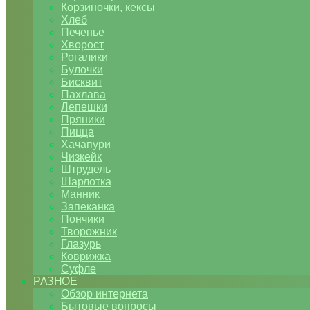
Корзиночки, кексы
Хлеб
Печенье
Хворост
Рогалики
Булочки
Бисквит
Пахлава
Лепешки
Пряники
Пицца
Хачапури
Чизкейк
Штрудель
Шарлотка
Манник
Запеканка
Пончики
Творожник
Глазурь
Коврижка
Суфле
РАЗНОЕ
Обзор интернета
Бытовые вопросы