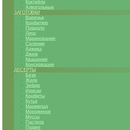
Коктейли
Алкогольные
ЗАГОТОВКИ
Варенье
Конфитюр
Повидло
Лечо
Маринование
Соление
Аджика
Джем
Квашение
Консервация
ДЕСЕРТЫ
Безе
Желе
Зефир
Ириски
Конфеты
Кутья
Мармелад
Мороженое
Муссы
Пастила
Пудинг