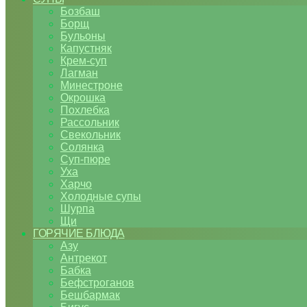
Бозбаш
Борщ
Бульоны
Капустняк
Крем-суп
Лагман
Минестроне
Окрошка
Похлебка
Рассольник
Свекольник
Солянка
Суп-пюре
Уха
Харчо
Холодные супы
Шурпа
Щи
ГОРЯЧИЕ БЛЮДА
Азу
Антрекот
Бабка
Бефстроганов
Бешбармак