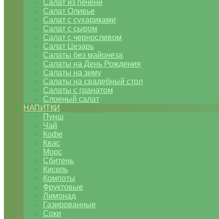
Салат из печени
Салат Оливье
Салат с сухариками
Салат с сыром
Салат с черносливом
Салат Цезарь
Салаты без майонеза
Салаты на День Рождения
Салаты на зиму
Салаты на свадебный стол
Салаты с гранатом
Слоеный салат
НАПИТКИ
Пунш
Чай
Кофе
Квас
Морс
Сбитень
Кисель
Компоты
Фруктовые
Лимонад
Газированные
Соки