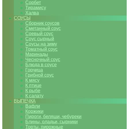
Сорбет
Тирамису
Халва
СОУСЫ
Сборник соусов
Сметанный соус
Соевый соус
Соус сырный
Соусы на зиму
Томатный соус
Маринады
Чесночный соус
Блюда в соусе
Горчица
Грибной соус
К мясу
К птице
К рыбе
К салату
ВЫПЕЧКА
Вафли
Коржики
Пироги, беляши, чебуреки
Блины, оладьи, сырники
Торты, пирожные