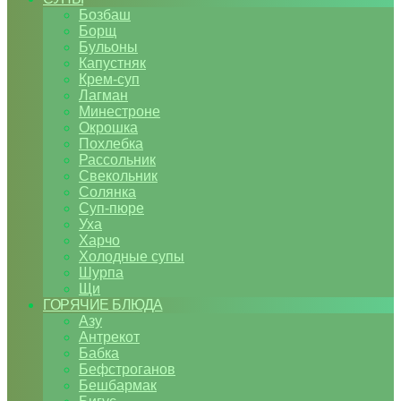
Бозбаш
Борщ
Бульоны
Капустняк
Крем-суп
Лагман
Минестроне
Окрошка
Похлебка
Рассольник
Свекольник
Солянка
Суп-пюре
Уха
Харчо
Холодные супы
Шурпа
Щи
ГОРЯЧИЕ БЛЮДА
Азу
Антрекот
Бабка
Бефстроганов
Бешбармак