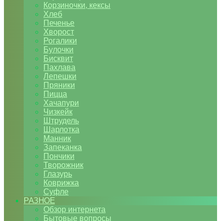
Корзиночки, кексы
Хлеб
Печенье
Хворост
Рогалики
Булочки
Бисквит
Пахлава
Лепешки
Пряники
Пицца
Хачапури
Чизкейк
Штрудель
Шарлотка
Манник
Запеканка
Пончики
Творожник
Глазурь
Коврижка
Суфле
РАЗНОЕ
Обзор интернета
Бытовые вопросы