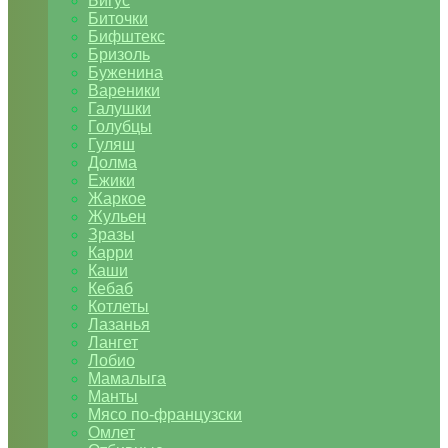
Бигус
Биточки
Бифштекс
Бризоль
Буженина
Вареники
Галушки
Голубцы
Гуляш
Долма
Ежики
Жаркое
Жульен
Зразы
Карри
Каши
Кебаб
Котлеты
Лазанья
Лангет
Лобио
Мамалыга
Манты
Мясо по-французски
Омлет