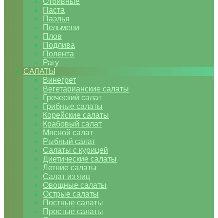
Отбивные
Паста
Паэлья
Пельмени
Плов
Подлива
Полента
Рагу
САЛАТЫ
Винегрет
Вегетарианские салаты
Греческий салат
Грибные салаты
Корейские салаты
Крабовый салат
Мясной салат
Рыбный салат
Салаты с курицей
Диетические салаты
Летние салаты
Салат из яиц
Овощные салаты
Острые салаты
Постные салаты
Простые салаты