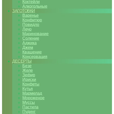
Коктейли
Алкогольные
ЗАГОТОВКИ
Варенье
Конфитюр
Повидло
Лечо
Маринование
Соление
Аджика
Джем
Квашение
Консервация
ДЕСЕРТЫ
Безе
Желе
Зефир
Ириски
Конфеты
Кутья
Мармелад
Мороженое
Муссы
Пастила
Пудинг