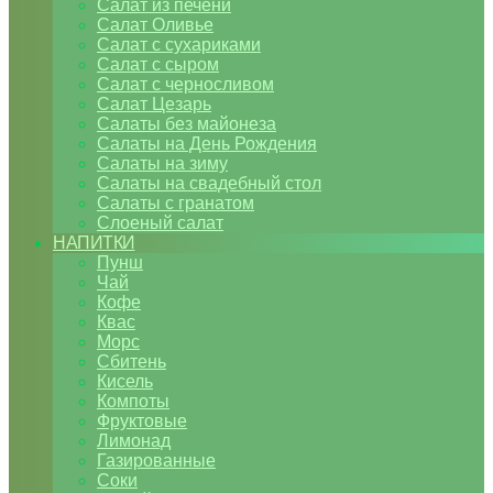
Салат из печени
Салат Оливье
Салат с сухариками
Салат с сыром
Салат с черносливом
Салат Цезарь
Салаты без майонеза
Салаты на День Рождения
Салаты на зиму
Салаты на свадебный стол
Салаты с гранатом
Слоеный салат
НАПИТКИ
Пунш
Чай
Кофе
Квас
Морс
Сбитень
Кисель
Компоты
Фруктовые
Лимонад
Газированные
Соки