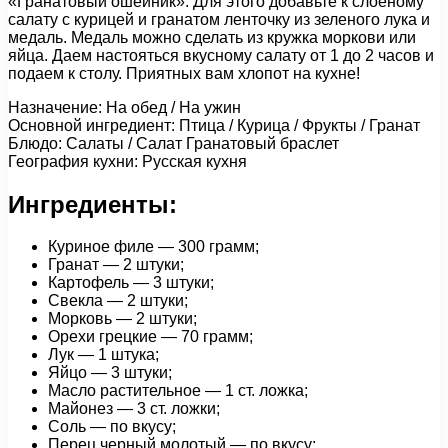
«Гранатовый ошейник». Для этого добавьте к слоеному
салату с курицей и гранатом ленточку из зеленого лука и
медаль. Медаль можно сделать из кружка моркови или
яйца. Даем настояться вкусному салату от 1 до 2 часов и
подаем к столу. Приятных вам хлопот на кухне!
Назначение: На обед / На ужин
Основной ингредиент: Птица / Курица / Фрукты / Гранат
Блюдо: Салаты / Салат Гранатовый браслет
География кухни: Русская кухня
Ингредиенты:
Куриное филе — 300 грамм;
Гранат — 2 штуки;
Картофель — 3 штуки;
Свекла — 2 штуки;
Морковь — 2 штуки;
Орехи грецкие — 70 грамм;
Лук — 1 штука;
Яйцо — 3 штуки;
Масло растительное — 1 ст. ложка;
Майонез — 3 ст. ложки;
Соль — по вкусу;
Перец черный молотый — по вкусу;