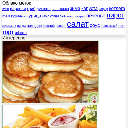
Облако меток
зима
котлета
варенье
капуста
гриб
духовка
запеканка
блин
кефир
пирог
печенье
курица
мультиварке
куриный
крем
мясо
огурец
салат
соус
помидор
пирожок
пицца
простой
рецепт
творожный
тест
торт
яблоко
Интересно