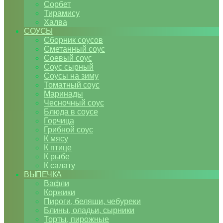
Сорбет
Тирамису
Халва
СОУСЫ
Сборник соусов
Сметанный соус
Соевый соус
Соус сырный
Соусы на зиму
Томатный соус
Маринады
Чесночный соус
Блюда в соусе
Горчица
Грибной соус
К мясу
К птице
К рыбе
К салату
ВЫПЕЧКА
Вафли
Коржики
Пироги, беляши, чебуреки
Блины, оладьи, сырники
Торты, пирожные