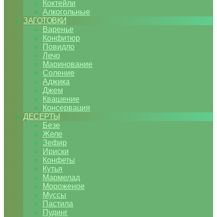
Коктейли
Алкогольные
ЗАГОТОВКИ
Варенье
Конфитюр
Повидло
Лечо
Маринование
Соление
Аджика
Джем
Квашение
Консервация
ДЕСЕРТЫ
Безе
Желе
Зефир
Ириски
Конфеты
Кутья
Мармелад
Мороженое
Муссы
Пастила
Пудинг