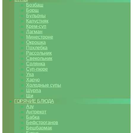
Бозбаш
Борщ
Бульоны
Капустняк
Крем-суп
Лагман
Минестроне
Окрошка
Похлебка
Рассольник
Свекольник
Солянка
Суп-пюре
Уха
Харчо
Холодные супы
Шурпа
Щи
ГОРЯЧИЕ БЛЮДА
Азу
Антрекот
Бабка
Бефстроганов
Бешбармак