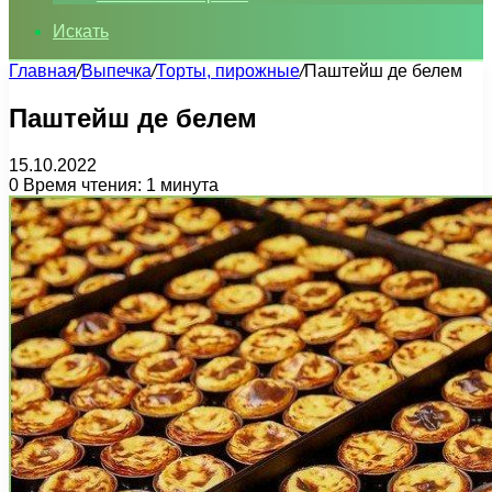
Искать
Главная
/
Выпечка
/
Торты, пирожные
/
Паштейш де белем
Паштейш де белем
15.10.2022
0
Время чтения: 1 минута