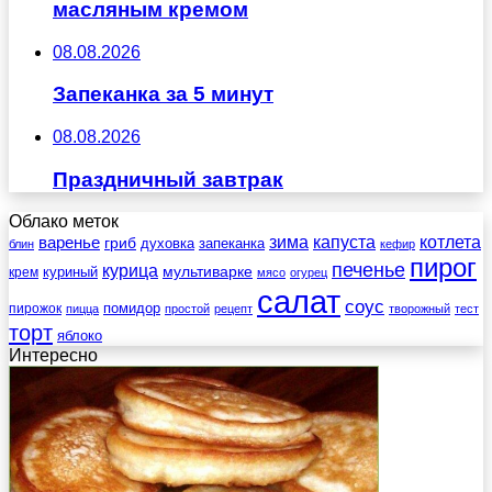
масляным кремом
08.08.2026
Запеканка за 5 минут
08.08.2026
Праздничный завтрак
Облако меток
зима
котлета
варенье
капуста
гриб
духовка
запеканка
блин
кефир
пирог
печенье
курица
мультиварке
куриный
крем
мясо
огурец
салат
соус
помидор
пирожок
пицца
простой
рецепт
творожный
тест
торт
яблоко
Интересно