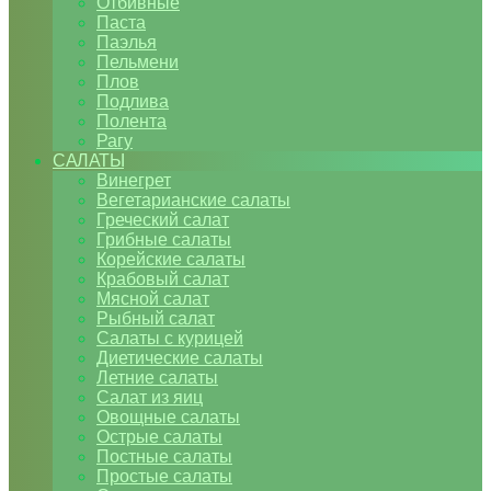
Отбивные
Паста
Паэлья
Пельмени
Плов
Подлива
Полента
Рагу
САЛАТЫ
Винегрет
Вегетарианские салаты
Греческий салат
Грибные салаты
Корейские салаты
Крабовый салат
Мясной салат
Рыбный салат
Салаты с курицей
Диетические салаты
Летние салаты
Салат из яиц
Овощные салаты
Острые салаты
Постные салаты
Простые салаты