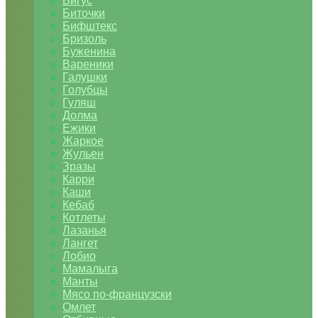
Бигус
Биточки
Бифштекс
Бризоль
Буженина
Вареники
Галушки
Голубцы
Гуляш
Долма
Ежики
Жаркое
Жульен
Зразы
Карри
Каши
Кебаб
Котлеты
Лазанья
Лангет
Лобио
Мамалыга
Манты
Мясо по-французски
Омлет