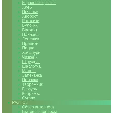
Корзиночки, кексы
Хлеб
Печенье
Хворост
Рогалики
Булочки
Бисквит
Пахлава
Лепешки
Пряники
Пицца
Хачапури
Чизкейк
Штрудель
Шарлотка
Манник
Запеканка
Пончики
Творожник
Глазурь
Коврижка
Суфле
РАЗНОЕ
Обзор интернета
Бытовые вопросы