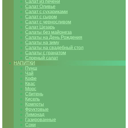
Салат из печени
Салат Оливье
Салат с сухариками
Салат с сыром
Салат с черносливом
Салат Цезарь
Салаты без майонеза
Салаты на День Рождения
Салаты на зиму
Салаты на свадебный стол
Салаты с гранатом
Слоеный салат
НАПИТКИ
Пунш
Чай
Кофе
Квас
Морс
Сбитень
Кисель
Компоты
Фруктовые
Лимонад
Газированные
Соки