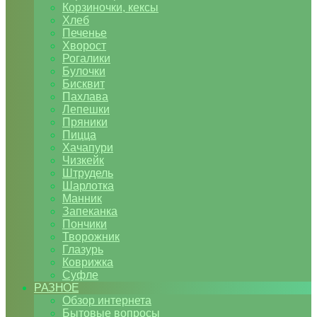
Корзиночки, кексы
Хлеб
Печенье
Хворост
Рогалики
Булочки
Бисквит
Пахлава
Лепешки
Пряники
Пицца
Хачапури
Чизкейк
Штрудель
Шарлотка
Манник
Запеканка
Пончики
Творожник
Глазурь
Коврижка
Суфле
РАЗНОЕ
Обзор интернета
Бытовые вопросы