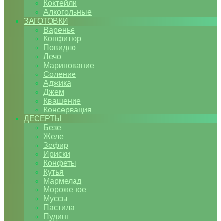
Коктейли
Алкогольные
ЗАГОТОВКИ
Варенье
Конфитюр
Повидло
Лечо
Маринование
Соление
Аджика
Джем
Квашение
Консервация
ДЕСЕРТЫ
Безе
Желе
Зефир
Ириски
Конфеты
Кутья
Мармелад
Мороженое
Муссы
Пастила
Пудинг