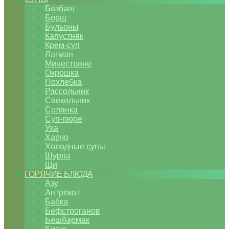
Бозбаш
Борщ
Бульоны
Капустняк
Крем-суп
Лагман
Минестроне
Окрошка
Похлебка
Рассольник
Свекольник
Солянка
Суп-пюре
Уха
Харчо
Холодные супы
Шурпа
Щи
ГОРЯЧИЕ БЛЮДА
Азу
Антрекот
Бабка
Бефстроганов
Бешбармак