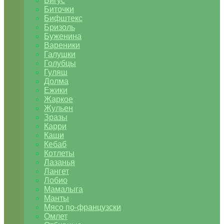
Бигус
Биточки
Бифштекс
Бризоль
Буженина
Вареники
Галушки
Голубцы
Гуляш
Долма
Ежики
Жаркое
Жульен
Зразы
Карри
Каши
Кебаб
Котлеты
Лазанья
Лангет
Лобио
Мамалыга
Манты
Мясо по-французски
Омлет