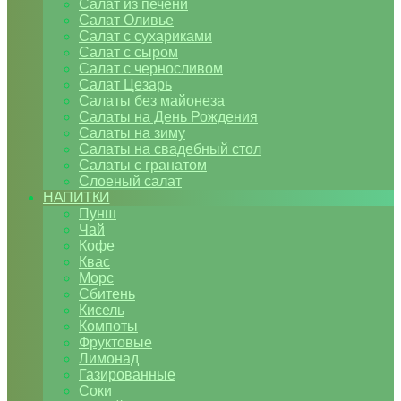
Салат из печени
Салат Оливье
Салат с сухариками
Салат с сыром
Салат с черносливом
Салат Цезарь
Салаты без майонеза
Салаты на День Рождения
Салаты на зиму
Салаты на свадебный стол
Салаты с гранатом
Слоеный салат
НАПИТКИ
Пунш
Чай
Кофе
Квас
Морс
Сбитень
Кисель
Компоты
Фруктовые
Лимонад
Газированные
Соки