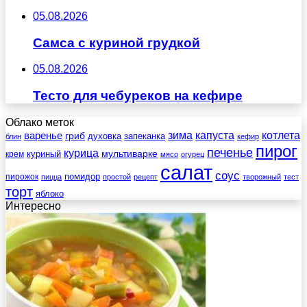
05.08.2026
Самса с куриной грудкой
05.08.2026
Тесто для чебуреков на кефире
Облако меток
зима
котлета
варенье
капуста
гриб
духовка
запеканка
блин
кефир
пирог
печенье
курица
мультиварке
куриный
крем
мясо
огурец
салат
соус
помидор
пирожок
пицца
простой
рецепт
творожный
тест
торт
яблоко
Интересно