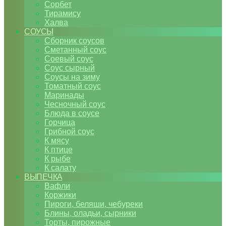
Сорбет
Тирамису
Халва
СОУСЫ
Сборник соусов
Сметанный соус
Соевый соус
Соус сырный
Соусы на зиму
Томатный соус
Маринады
Чесночный соус
Блюда в соусе
Горчица
Грибной соус
К мясу
К птице
К рыбе
К салату
ВЫПЕЧКА
Вафли
Коржики
Пироги, беляши, чебуреки
Блины, оладьи, сырники
Торты, пирожные