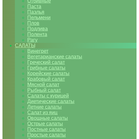
Отбивные
Паста
Паэлья
Пельмени
Плов
Подлива
Полента
Рагу
САЛАТЫ
Винегрет
Вегетарианские салаты
Греческий салат
Грибные салаты
Корейские салаты
Крабовый салат
Мясной салат
Рыбный салат
Салаты с курицей
Диетические салаты
Летние салаты
Салат из яиц
Овощные салаты
Острые салаты
Постные салаты
Простые салаты