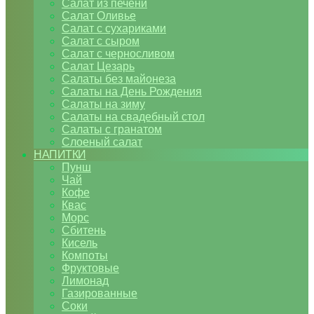
Салат из печени
Салат Оливье
Салат с сухариками
Салат с сыром
Салат с черносливом
Салат Цезарь
Салаты без майонеза
Салаты на День Рождения
Салаты на зиму
Салаты на свадебный стол
Салаты с гранатом
Слоеный салат
НАПИТКИ
Пунш
Чай
Кофе
Квас
Морс
Сбитень
Кисель
Компоты
Фруктовые
Лимонад
Газированные
Соки