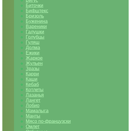
Бигус
Биточки
Бифштекс
Бризоль
Буженина
Вареники
Галушки
Голубцы
Гуляш
Долма
Ежики
Жаркое
Жульен
Зразы
Карри
Каши
Кебаб
Котлеты
Лазанья
Лангет
Лобио
Мамалыга
Манты
Мясо по-французски
Омлет