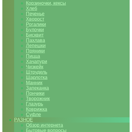
Корзиночки, кексы
Хлеб
Печенье
Хворост
Рогалики
Булочки
Бисквит
Пахлава
Лепешки
Пряники
Пицца
Хачапури
Чизкейк
Штрудель
Шарлотка
Манник
Запеканка
Пончики
Творожник
Глазурь
Коврижка
Суфле
РАЗНОЕ
Обзор интернета
Бытовые вопросы