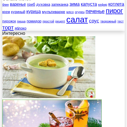
зима
котлета
варенье
капуста
гриб
духовка
запеканка
блин
кефир
пирог
печенье
курица
мультиварке
куриный
крем
мясо
огурец
салат
соус
помидор
пирожок
пицца
простой
рецепт
творожный
тест
торт
яблоко
Интересно