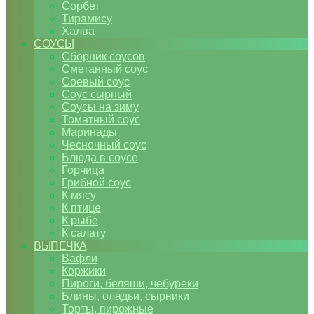
Сорбет
Тирамису
Халва
СОУСЫ
Сборник соусов
Сметанный соус
Соевый соус
Соус сырный
Соусы на зиму
Томатный соус
Маринады
Чесночный соус
Блюда в соусе
Горчица
Грибной соус
К мясу
К птице
К рыбе
К салату
ВЫПЕЧКА
Вафли
Коржики
Пироги, беляши, чебуреки
Блины, оладьи, сырники
Торты, пирожные