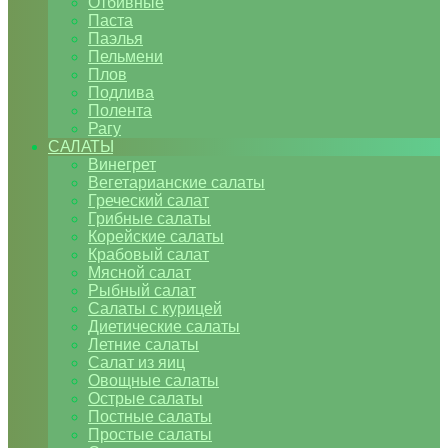
Отбивные
Паста
Паэлья
Пельмени
Плов
Подлива
Полента
Рагу
САЛАТЫ
Винегрет
Вегетарианские салаты
Греческий салат
Грибные салаты
Корейские салаты
Крабовый салат
Мясной салат
Рыбный салат
Салаты с курицей
Диетические салаты
Летние салаты
Салат из яиц
Овощные салаты
Острые салаты
Постные салаты
Простые салаты