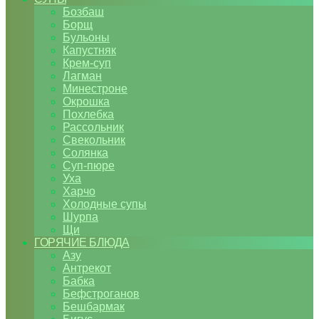
Бозбаш
Борщ
Бульоны
Капустняк
Крем-суп
Лагман
Минестроне
Окрошка
Похлебка
Рассольник
Свекольник
Солянка
Суп-пюре
Уха
Харчо
Холодные супы
Шурпа
Щи
ГОРЯЧИЕ БЛЮДА
Азу
Антрекот
Бабка
Бефстроганов
Бешбармак