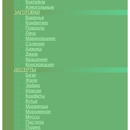
Коктейли
Алкогольные
ЗАГОТОВКИ
Варенье
Конфитюр
Повидло
Лечо
Маринование
Соление
Аджика
Джем
Квашение
Консервация
ДЕСЕРТЫ
Безе
Желе
Зефир
Ириски
Конфеты
Кутья
Мармелад
Мороженое
Муссы
Пастила
Пудинг