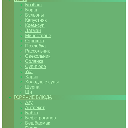
Бозбаш
Борщ
Бульоны
Капустняк
Крем-суп
Лагман
Минестроне
Окрошка
Похлебка
Рассольник
Свекольник
Солянка
Суп-пюре
Уха
Харчо
Холодные супы
Шурпа
Щи
ГОРЯЧИЕ БЛЮДА
Азу
Антрекот
Бабка
Бефстроганов
Бешбармак