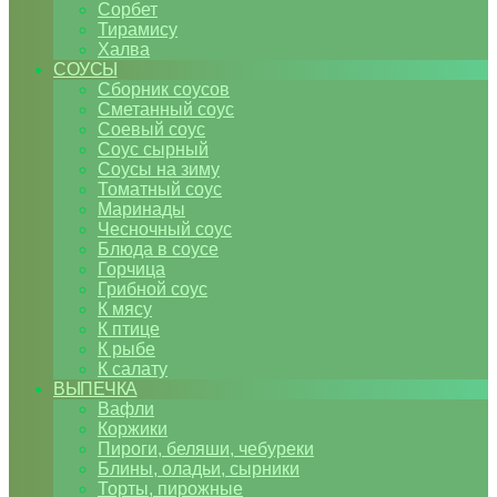
Сорбет
Тирамису
Халва
СОУСЫ
Сборник соусов
Сметанный соус
Соевый соус
Соус сырный
Соусы на зиму
Томатный соус
Маринады
Чесночный соус
Блюда в соусе
Горчица
Грибной соус
К мясу
К птице
К рыбе
К салату
ВЫПЕЧКА
Вафли
Коржики
Пироги, беляши, чебуреки
Блины, оладьи, сырники
Торты, пирожные