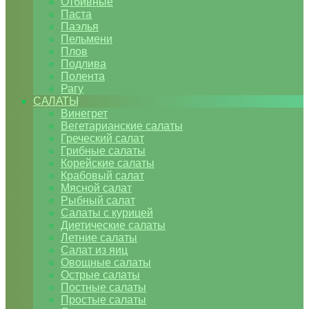
Отбивные
Паста
Паэлья
Пельмени
Плов
Подлива
Полента
Рагу
САЛАТЫ
Винегрет
Вегетарианские салаты
Греческий салат
Грибные салаты
Корейские салаты
Крабовый салат
Мясной салат
Рыбный салат
Салаты с курицей
Диетические салаты
Летние салаты
Салат из яиц
Овощные салаты
Острые салаты
Постные салаты
Простые салаты