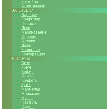
Коктейли
Алкогольные
ЗАГОТОВКИ
Варенье
Конфитюр
Повидло
Лечо
Маринование
Соление
Аджика
Джем
Квашение
Консервация
ДЕСЕРТЫ
Безе
Желе
Зефир
Ириски
Конфеты
Кутья
Мармелад
Мороженое
Муссы
Пастила
Пудинг