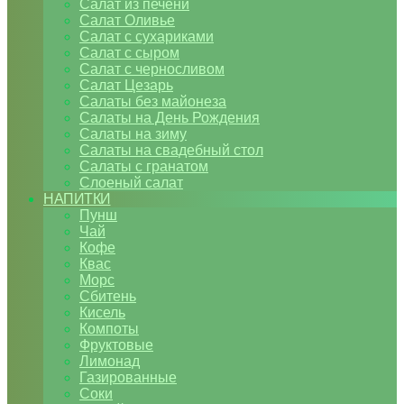
Салат из печени
Салат Оливье
Салат с сухариками
Салат с сыром
Салат с черносливом
Салат Цезарь
Салаты без майонеза
Салаты на День Рождения
Салаты на зиму
Салаты на свадебный стол
Салаты с гранатом
Слоеный салат
НАПИТКИ
Пунш
Чай
Кофе
Квас
Морс
Сбитень
Кисель
Компоты
Фруктовые
Лимонад
Газированные
Соки