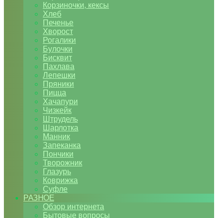
Корзиночки, кексы
Хлеб
Печенье
Хворост
Рогалики
Булочки
Бисквит
Пахлава
Лепешки
Пряники
Пицца
Хачапури
Чизкейк
Штрудель
Шарлотка
Манник
Запеканка
Пончики
Творожник
Глазурь
Коврижка
Суфле
РАЗНОЕ
Обзор интернета
Бытовые вопросы