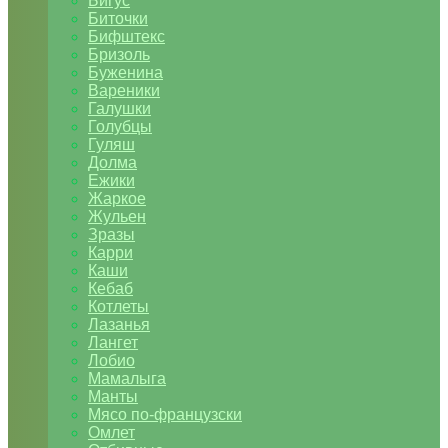
Бигус
Биточки
Бифштекс
Бризоль
Буженина
Вареники
Галушки
Голубцы
Гуляш
Долма
Ежики
Жаркое
Жульен
Зразы
Карри
Каши
Кебаб
Котлеты
Лазанья
Лангет
Лобио
Мамалыга
Манты
Мясо по-французски
Омлет