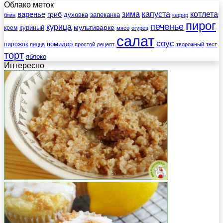
Облако меток
зима
котлета
варенье
капуста
гриб
духовка
запеканка
блин
кефир
пирог
печенье
курица
мультиварке
куриный
крем
мясо
огурец
салат
соус
помидор
пирожок
пицца
простой
рецепт
творожный
тест
торт
яблоко
Интересно