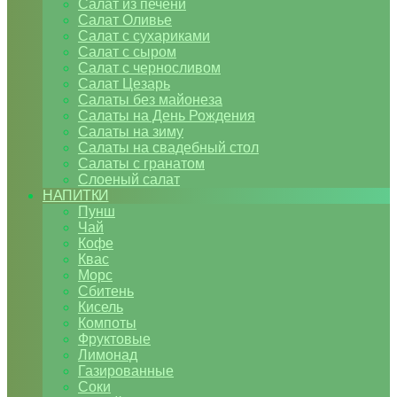
Салат из печени
Салат Оливье
Салат с сухариками
Салат с сыром
Салат с черносливом
Салат Цезарь
Салаты без майонеза
Салаты на День Рождения
Салаты на зиму
Салаты на свадебный стол
Салаты с гранатом
Слоеный салат
НАПИТКИ
Пунш
Чай
Кофе
Квас
Морс
Сбитень
Кисель
Компоты
Фруктовые
Лимонад
Газированные
Соки