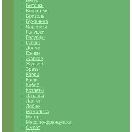
Бигус
Биточки
Бифштекс
Бризоль
Буженина
Вареники
Галушки
Голубцы
Гуляш
Долма
Ежики
Жаркое
Жульен
Зразы
Карри
Каши
Кебаб
Котлеты
Лазанья
Лангет
Лобио
Мамалыга
Манты
Мясо по-французски
Омлет