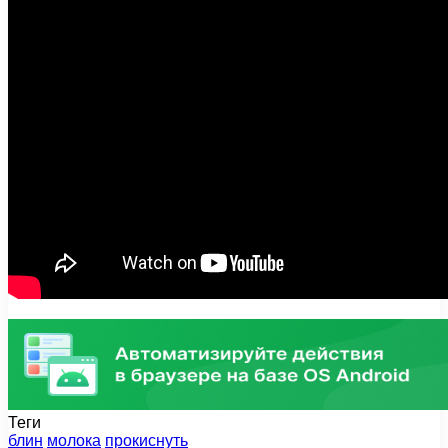
Теги
блин
молока
прокиснуть