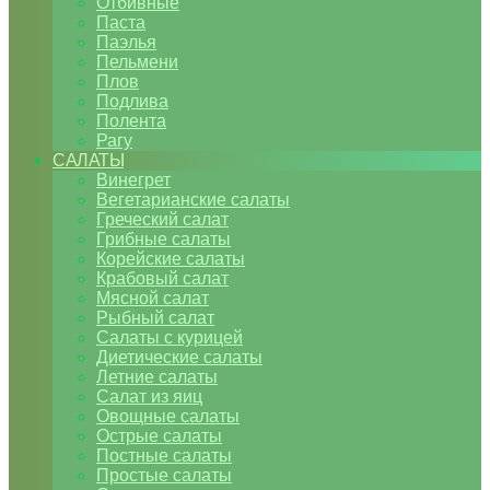
Отбивные
Паста
Паэлья
Пельмени
Плов
Подлива
Полента
Рагу
САЛАТЫ
Винегрет
Вегетарианские салаты
Греческий салат
Грибные салаты
Корейские салаты
Крабовый салат
Мясной салат
Рыбный салат
Салаты с курицей
Диетические салаты
Летние салаты
Салат из яиц
Овощные салаты
Острые салаты
Постные салаты
Простые салаты