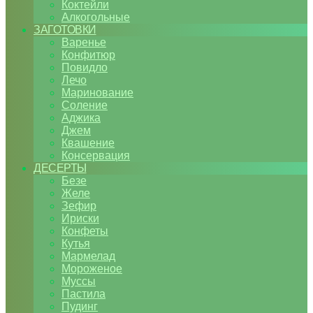
Коктейли
Алкогольные
ЗАГОТОВКИ
Варенье
Конфитюр
Повидло
Лечо
Маринование
Соление
Аджика
Джем
Квашение
Консервация
ДЕСЕРТЫ
Безе
Желе
Зефир
Ириски
Конфеты
Кутья
Мармелад
Мороженое
Муссы
Пастила
Пудинг