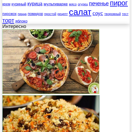
пирог
печенье
курица
мультиварке
куриный
крем
мясо
огурец
салат
соус
помидор
пирожок
пицца
простой
рецепт
творожный
тест
торт
яблоко
Интересно