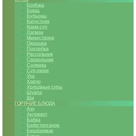
Бозбаш
Борщ
Бульоны
Капустняк
Крем-суп
Лагман
Минестроне
Окрошка
Похлебка
Рассольник
Свекольник
Солянка
Суп-пюре
Уха
Харчо
Холодные супы
Шурпа
Щи
ГОРЯЧИЕ БЛЮДА
Азу
Антрекот
Бабка
Бефстроганов
Бешбармак