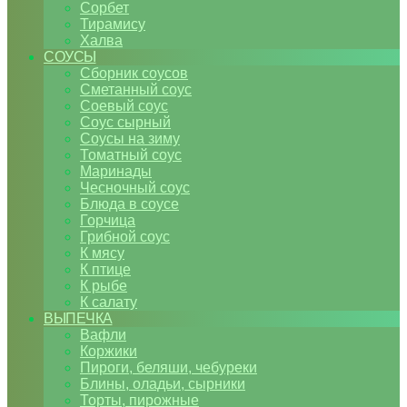
Сорбет
Тирамису
Халва
СОУСЫ
Сборник соусов
Сметанный соус
Соевый соус
Соус сырный
Соусы на зиму
Томатный соус
Маринады
Чесночный соус
Блюда в соусе
Горчица
Грибной соус
К мясу
К птице
К рыбе
К салату
ВЫПЕЧКА
Вафли
Коржики
Пироги, беляши, чебуреки
Блины, оладьи, сырники
Торты, пирожные