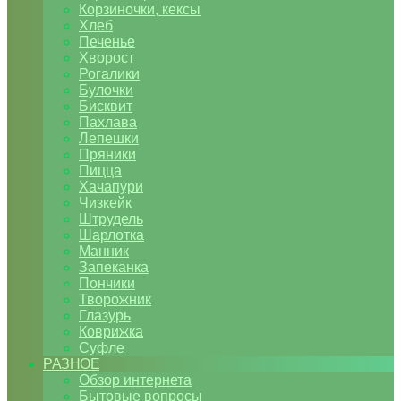
Корзиночки, кексы
Хлеб
Печенье
Хворост
Рогалики
Булочки
Бисквит
Пахлава
Лепешки
Пряники
Пицца
Хачапури
Чизкейк
Штрудель
Шарлотка
Манник
Запеканка
Пончики
Творожник
Глазурь
Коврижка
Суфле
РАЗНОЕ
Обзор интернета
Бытовые вопросы