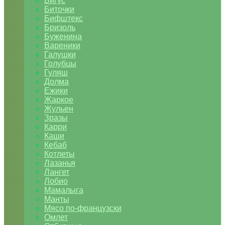
Бигус
Биточки
Бифштекс
Бризоль
Буженина
Вареники
Галушки
Голубцы
Гуляш
Долма
Ежики
Жаркое
Жульен
Зразы
Карри
Каши
Кебаб
Котлеты
Лазанья
Лангет
Лобио
Мамалыга
Манты
Мясо по-французски
Омлет