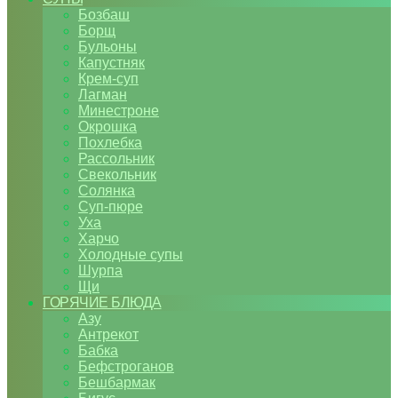
Бозбаш
Борщ
Бульоны
Капустняк
Крем-суп
Лагман
Минестроне
Окрошка
Похлебка
Рассольник
Свекольник
Солянка
Суп-пюре
Уха
Харчо
Холодные супы
Шурпа
Щи
ГОРЯЧИЕ БЛЮДА
Азу
Антрекот
Бабка
Бефстроганов
Бешбармак