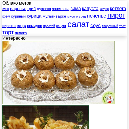
Облако меток
зима
котлета
варенье
капуста
гриб
духовка
запеканка
блин
кефир
пирог
печенье
курица
мультиварке
куриный
крем
мясо
огурец
салат
соус
помидор
пирожок
пицца
простой
рецепт
творожный
тест
торт
яблоко
Интересно