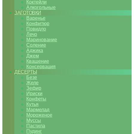
Коктейли
Алкогольные
ЗАГОТОВКИ
Варенье
Конфитюр
Повидло
Лечо
Маринование
Соление
Аджика
Джем
Квашение
Консервация
ДЕСЕРТЫ
Безе
Желе
Зефир
Ириски
Конфеты
Кутья
Мармелад
Мороженое
Муссы
Пастила
Пудинг