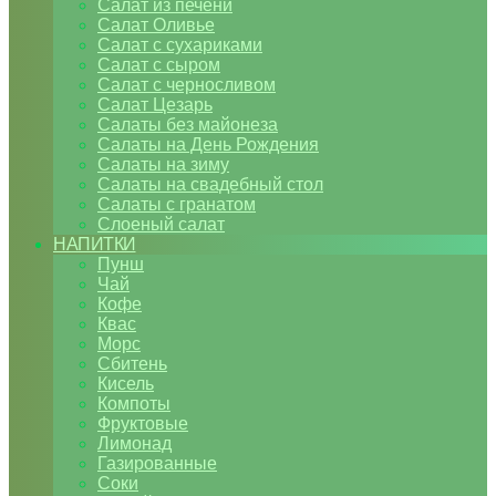
Салат из печени
Салат Оливье
Салат с сухариками
Салат с сыром
Салат с черносливом
Салат Цезарь
Салаты без майонеза
Салаты на День Рождения
Салаты на зиму
Салаты на свадебный стол
Салаты с гранатом
Слоеный салат
НАПИТКИ
Пунш
Чай
Кофе
Квас
Морс
Сбитень
Кисель
Компоты
Фруктовые
Лимонад
Газированные
Соки