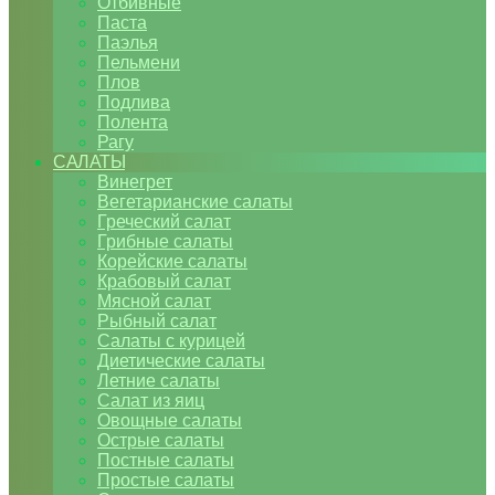
Отбивные
Паста
Паэлья
Пельмени
Плов
Подлива
Полента
Рагу
САЛАТЫ
Винегрет
Вегетарианские салаты
Греческий салат
Грибные салаты
Корейские салаты
Крабовый салат
Мясной салат
Рыбный салат
Салаты с курицей
Диетические салаты
Летние салаты
Салат из яиц
Овощные салаты
Острые салаты
Постные салаты
Простые салаты