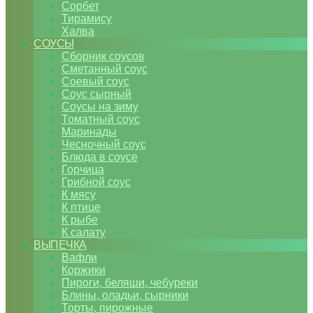
Сорбет
Тирамису
Халва
СОУСЫ
Сборник соусов
Сметанный соус
Соевый соус
Соус сырный
Соусы на зиму
Томатный соус
Маринады
Чесночный соус
Блюда в соусе
Горчица
Грибной соус
К мясу
К птице
К рыбе
К салату
ВЫПЕЧКА
Вафли
Коржики
Пироги, беляши, чебуреки
Блины, оладьи, сырники
Торты, пирожные