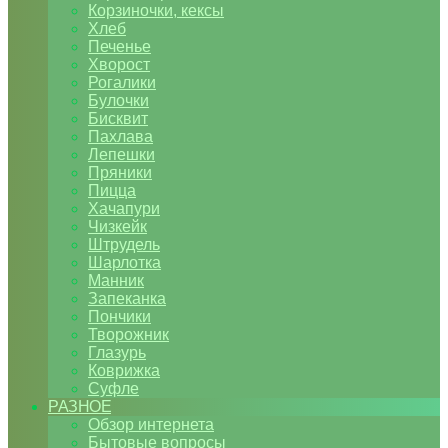
Корзиночки, кексы
Хлеб
Печенье
Хворост
Рогалики
Булочки
Бисквит
Пахлава
Лепешки
Пряники
Пицца
Хачапури
Чизкейк
Штрудель
Шарлотка
Манник
Запеканка
Пончики
Творожник
Глазурь
Коврижка
Суфле
РАЗНОЕ
Обзор интернета
Бытовые вопросы