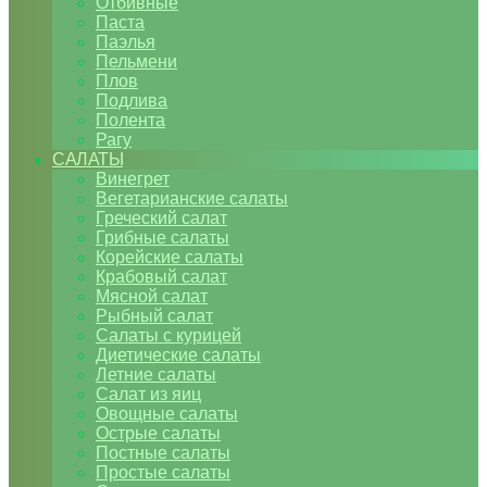
Отбивные
Паста
Паэлья
Пельмени
Плов
Подлива
Полента
Рагу
САЛАТЫ
Винегрет
Вегетарианские салаты
Греческий салат
Грибные салаты
Корейские салаты
Крабовый салат
Мясной салат
Рыбный салат
Салаты с курицей
Диетические салаты
Летние салаты
Салат из яиц
Овощные салаты
Острые салаты
Постные салаты
Простые салаты