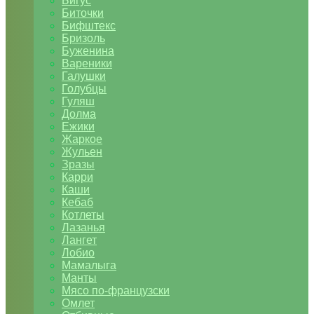
Бигус
Биточки
Бифштекс
Бризоль
Буженина
Вареники
Галушки
Голубцы
Гуляш
Долма
Ежики
Жаркое
Жульен
Зразы
Карри
Каши
Кебаб
Котлеты
Лазанья
Лангет
Лобио
Мамалыга
Манты
Мясо по-французски
Омлет