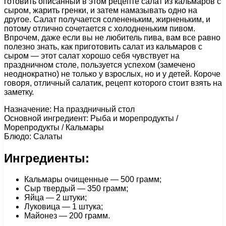
готовить описанный в этом рецепте салат из кальмаров с
сыром, жарить гренки, и затем намазывать одно на
другое. Салат получается солененьким, жирненьким, и
потому отлично сочетается с холодненьким пивом.
Впрочем, даже если вы не любитель пива, вам все равно
полезно знать, как приготовить салат из кальмаров с
сыром — этот салат хорошо себя чувствует на
праздничном столе, пользуется успехом (замечено
неоднократно) не только у взрослых, но и у детей. Короче
говоря, отличный салатик, рецепт которого стоит взять на
заметку.
Назначение: На праздничный стол
Основной ингредиент: Рыба и морепродукты /
Морепродукты / Кальмары
Блюдо: Салаты
Ингредиенты:
Кальмары очищенные — 500 грамм;
Сыр твердый — 350 грамм;
Яйца — 2 штуки;
Луковица — 1 штука;
Майонез — 200 грамм.