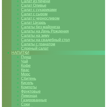
Салат из печени
Салат Оливье
Салат с сухариками
Салат с сыром
Салат с черносливом
Салат Цезарь
Салаты без майонеза
Салаты на День Рождения
Салаты на зиму
Салаты на свадебный стол
Салаты с гранатом
Слоеный салат
НАПИТКИ
Пунш
Чай
Кофе
Квас
Морс
Сбитень
Кисель
Компоты
Фруктовые
Лимонад
Газированные
Соки