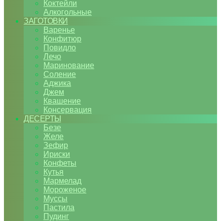
Коктейли
Алкогольные
ЗАГОТОВКИ
Варенье
Конфитюр
Повидло
Лечо
Маринование
Соление
Аджика
Джем
Квашение
Консервация
ДЕСЕРТЫ
Безе
Желе
Зефир
Ириски
Конфеты
Кутья
Мармелад
Мороженое
Муссы
Пастила
Пудинг