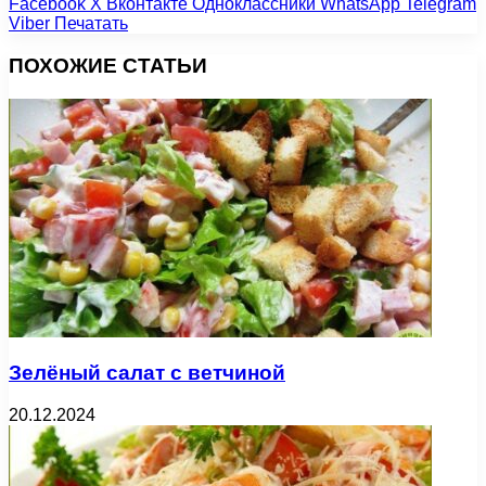
Facebook
X
Вконтакте
Одноклассники
WhatsApp
Telegram
Viber
Печатать
ПОХОЖИЕ СТАТЬИ
Зелёный салат с ветчиной
20.12.2024