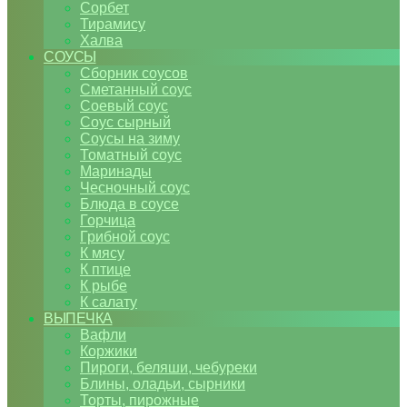
Сорбет
Тирамису
Халва
СОУСЫ
Сборник соусов
Сметанный соус
Соевый соус
Соус сырный
Соусы на зиму
Томатный соус
Маринады
Чесночный соус
Блюда в соусе
Горчица
Грибной соус
К мясу
К птице
К рыбе
К салату
ВЫПЕЧКА
Вафли
Коржики
Пироги, беляши, чебуреки
Блины, оладьи, сырники
Торты, пирожные