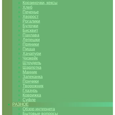
Корзиночки, кексы
Хлеб
Печенье
Хворост
Рогалики
Булочки
Бисквит
Пахлава
Лепешки
Пряники
Пицца
Хачапури
Чизкейк
Штрудель
Шарлотка
Манник
Запеканка
Пончики
Творожник
Глазурь
Коврижка
Суфле
РАЗНОЕ
Обзор интернета
Бытовые вопросы