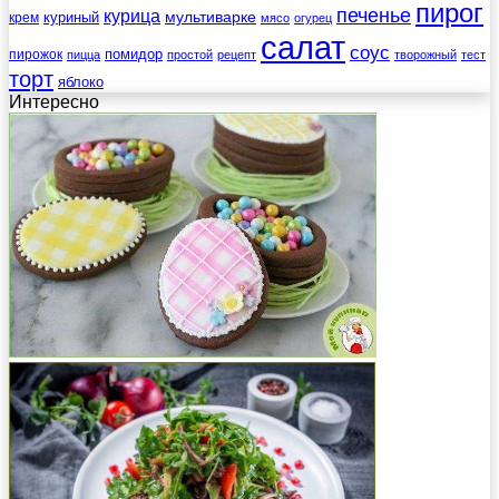
пирог
печенье
курица
мультиварке
куриный
крем
мясо
огурец
салат
соус
помидор
пирожок
пицца
простой
рецепт
творожный
тест
торт
яблоко
Интересно