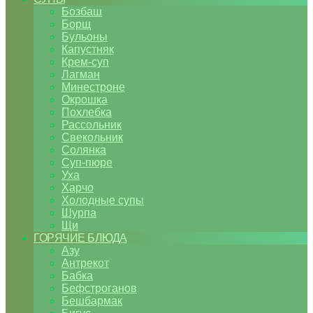
Бозбаш
Борщ
Бульоны
Капустняк
Крем-суп
Лагман
Минестроне
Окрошка
Похлебка
Рассольник
Свекольник
Солянка
Суп-пюре
Уха
Харчо
Холодные супы
Шурпа
Щи
ГОРЯЧИЕ БЛЮДА
Азу
Антрекот
Бабка
Бефстроганов
Бешбармак