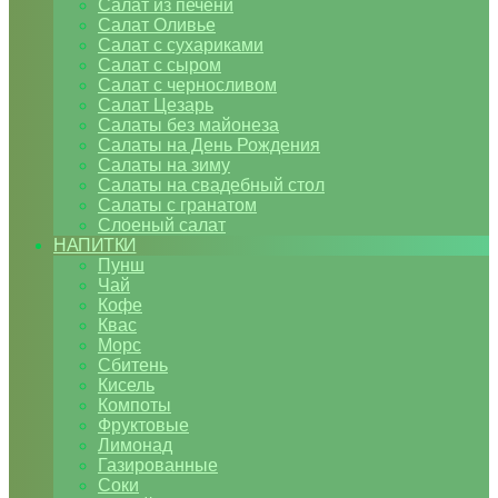
Салат из печени
Салат Оливье
Салат с сухариками
Салат с сыром
Салат с черносливом
Салат Цезарь
Салаты без майонеза
Салаты на День Рождения
Салаты на зиму
Салаты на свадебный стол
Салаты с гранатом
Слоеный салат
НАПИТКИ
Пунш
Чай
Кофе
Квас
Морс
Сбитень
Кисель
Компоты
Фруктовые
Лимонад
Газированные
Соки