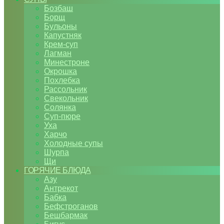
Бозбаш
Борщ
Бульоны
Капустняк
Крем-суп
Лагман
Минестроне
Окрошка
Похлебка
Рассольник
Свекольник
Солянка
Суп-пюре
Уха
Харчо
Холодные супы
Шурпа
Щи
ГОРЯЧИЕ БЛЮДА
Азу
Антрекот
Бабка
Бефстроганов
Бешбармак