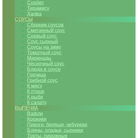
Сорбет
Тирамису
Халва
СОУСЫ
Сборник соусов
Сметанный соус
Соевый соус
Соус сырный
Соусы на зиму
Томатный соус
Маринады
Чесночный соус
Блюда в соусе
Горчица
Грибной соус
К мясу
К птице
К рыбе
К салату
ВЫПЕЧКА
Вафли
Коржики
Пироги, беляши, чебуреки
Блины, оладьи, сырники
Торты, пирожные