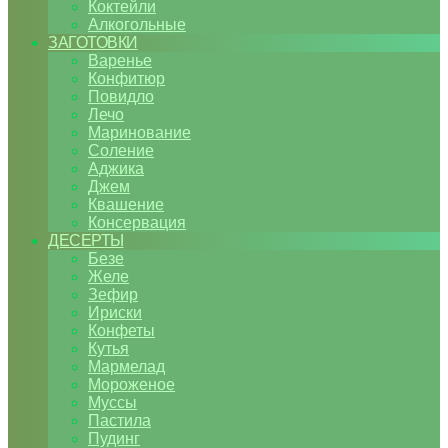
Коктейли
Алкогольные
ЗАГОТОВКИ
Варенье
Конфитюр
Повидло
Лечо
Маринование
Соление
Аджика
Джем
Квашение
Консервация
ДЕСЕРТЫ
Безе
Желе
Зефир
Ириски
Конфеты
Кутья
Мармелад
Мороженое
Муссы
Пастила
Пудинг