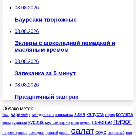
08.08.2026
Баурсаки творожные
08.08.2026
Эклеры с шоколадной помадкой и
масляным кремом
08.08.2026
Запеканка за 5 минут
08.08.2026
Праздничный завтрак
Облако меток
зима
котлета
варенье
капуста
гриб
духовка
запеканка
блин
кефир
пирог
печенье
курица
мультиварке
куриный
крем
мясо
огурец
салат
соус
помидор
пирожок
пицца
простой
рецепт
творожный
тест