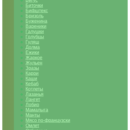
Бигус
Биточки
Бифштекс
Бризоль
Буженина
Вареники
Галушки
Голубцы
Гуляш
Долма
Ежики
Жаркое
Жульен
Зразы
Карри
Каши
Кебаб
Котлеты
Лазанья
Лангет
Лобио
Мамалыга
Манты
Мясо по-французски
Омлет