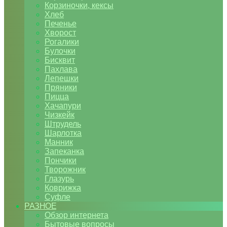
Корзиночки, кексы
Хлеб
Печенье
Хворост
Рогалики
Булочки
Бисквит
Пахлава
Лепешки
Пряники
Пицца
Хачапури
Чизкейк
Штрудель
Шарлотка
Манник
Запеканка
Пончики
Творожник
Глазурь
Коврижка
Суфле
РАЗНОЕ
Обзор интернета
Бытовые вопросы