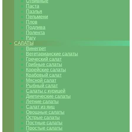
Отбивные
Паста
Паэлья
Пельмени
Плов
Подлива
Полента
Рагу
САЛАТЫ
Винегрет
Вегетарианские салаты
Греческий салат
Грибные салаты
Корейские салаты
Крабовый салат
Мясной салат
Рыбный салат
Салаты с курицей
Диетические салаты
Летние салаты
Салат из яиц
Овощные салаты
Острые салаты
Постные салаты
Простые салаты