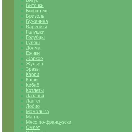
Бигус
Биточки
Бифштекс
Бризоль
Буженина
Вареники
Галушки
Голубцы
Гуляш
Долма
Ежики
Жаркое
Жульен
Зразы
Карри
Каши
Кебаб
Котлеты
Лазанья
Лангет
Лобио
Мамалыга
Манты
Мясо по-французски
Омлет