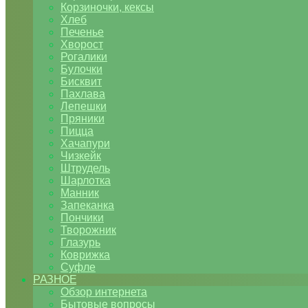
Корзиночки, кексы
Хлеб
Печенье
Хворост
Рогалики
Булочки
Бисквит
Пахлава
Лепешки
Пряники
Пицца
Хачапури
Чизкейк
Штрудель
Шарлотка
Манник
Запеканка
Пончики
Творожник
Глазурь
Коврижка
Суфле
РАЗНОЕ
Обзор интернета
Бытовые вопросы