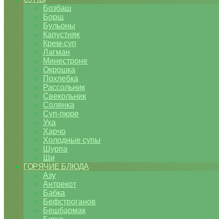
Бозбаш
Борщ
Бульоны
Капустняк
Крем-суп
Лагман
Минестроне
Окрошка
Похлебка
Рассольник
Свекольник
Солянка
Суп-пюре
Уха
Харчо
Холодные супы
Шурпа
Щи
ГОРЯЧИЕ БЛЮДА
Азу
Антрекот
Бабка
Бефстроганов
Бешбармак