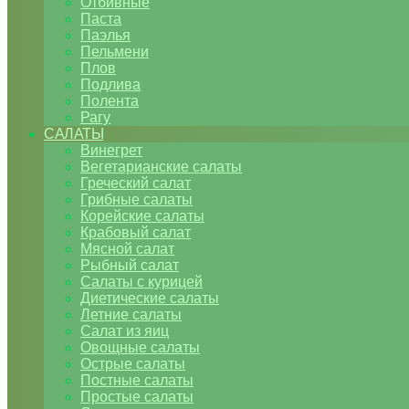
Отбивные
Паста
Паэлья
Пельмени
Плов
Подлива
Полента
Рагу
САЛАТЫ
Винегрет
Вегетарианские салаты
Греческий салат
Грибные салаты
Корейские салаты
Крабовый салат
Мясной салат
Рыбный салат
Салаты с курицей
Диетические салаты
Летние салаты
Салат из яиц
Овощные салаты
Острые салаты
Постные салаты
Простые салаты