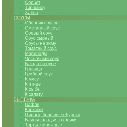
Сорбет
Тирамису
Халва
СОУСЫ
Сборник соусов
Сметанный соус
Соевый соус
Соус сырный
Соусы на зиму
Томатный соус
Маринады
Чесночный соус
Блюда в соусе
Горчица
Грибной соус
К мясу
К птице
К рыбе
К салату
ВЫПЕЧКА
Вафли
Коржики
Пироги, беляши, чебуреки
Блины, оладьи, сырники
Торты, пирожные