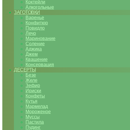
Коктейли
Алкогольные
ЗАГОТОВКИ
Варенье
Конфитюр
Повидло
Лечо
Маринование
Соление
Аджика
Джем
Квашение
Консервация
ДЕСЕРТЫ
Безе
Желе
Зефир
Ириски
Конфеты
Кутья
Мармелад
Мороженое
Муссы
Пастила
Пудинг