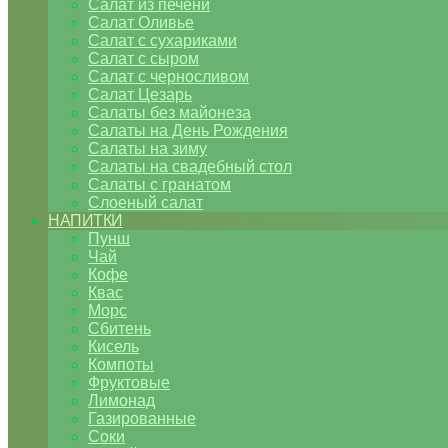
Салат из печени
Салат Оливье
Салат с сухариками
Салат с сыром
Салат с черносливом
Салат Цезарь
Салаты без майонеза
Салаты на День Рождения
Салаты на зиму
Салаты на свадебный стол
Салаты с гранатом
Слоеный салат
НАПИТКИ
Пунш
Чай
Кофе
Квас
Морс
Сбитень
Кисель
Компоты
Фруктовые
Лимонад
Газированные
Соки