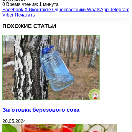
0
Время чтения: 1 минута
Facebook
X
Вконтакте
Одноклассники
WhatsApp
Telegram
Viber
Печатать
ПОХОЖИЕ СТАТЬИ
Заготовка березового сока
20.05.2024