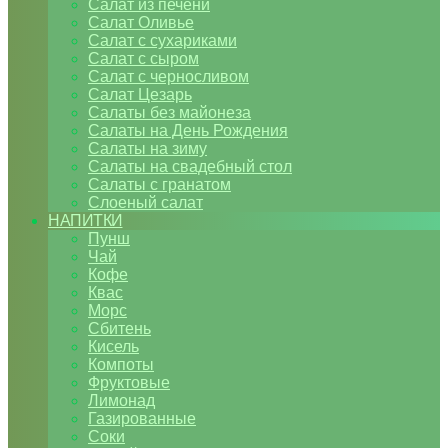
Салат из печени
Салат Оливье
Салат с сухариками
Салат с сыром
Салат с черносливом
Салат Цезарь
Салаты без майонеза
Салаты на День Рождения
Салаты на зиму
Салаты на свадебный стол
Салаты с гранатом
Слоеный салат
НАПИТКИ
Пунш
Чай
Кофе
Квас
Морс
Сбитень
Кисель
Компоты
Фруктовые
Лимонад
Газированные
Соки