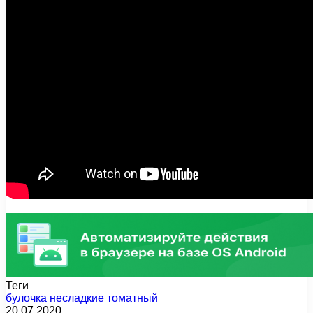
Теги
булочка
несладкие
томатный
20.07.2020