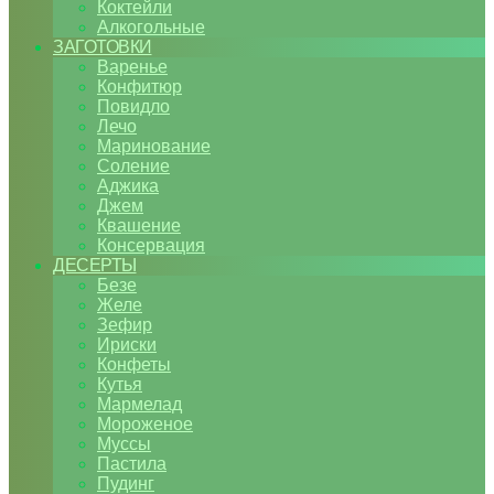
Коктейли
Алкогольные
ЗАГОТОВКИ
Варенье
Конфитюр
Повидло
Лечо
Маринование
Соление
Аджика
Джем
Квашение
Консервация
ДЕСЕРТЫ
Безе
Желе
Зефир
Ириски
Конфеты
Кутья
Мармелад
Мороженое
Муссы
Пастила
Пудинг