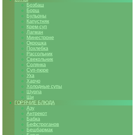
Бозбаш
Борщ
Бульоны
Капустняк
Крем-суп
Лагман
Минестроне
Окрошка
Похлебка
Рассольник
Свекольник
Солянка
Суп-пюре
Уха
Харчо
Холодные супы
Шурпа
Щи
ГОРЯЧИЕ БЛЮДА
Азу
Антрекот
Бабка
Бефстроганов
Бешбармак