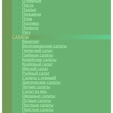
Отбивные
Паста
Паэлья
Пельмени
Плов
Подлива
Полента
Рагу
САЛАТЫ
Винегрет
Вегетарианские салаты
Греческий салат
Грибные салаты
Корейские салаты
Крабовый салат
Мясной салат
Рыбный салат
Салаты с курицей
Диетические салаты
Летние салаты
Салат из яиц
Овощные салаты
Острые салаты
Постные салаты
Простые салаты