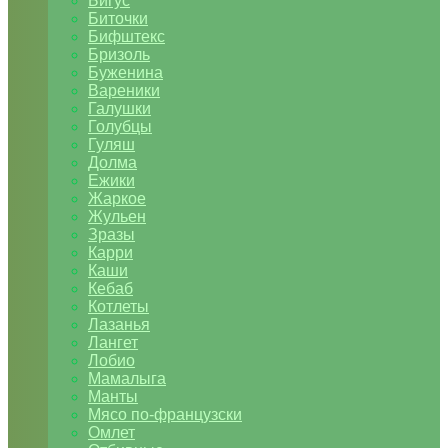
Бигус
Биточки
Бифштекс
Бризоль
Буженина
Вареники
Галушки
Голубцы
Гуляш
Долма
Ежики
Жаркое
Жульен
Зразы
Карри
Каши
Кебаб
Котлеты
Лазанья
Лангет
Лобио
Мамалыга
Манты
Мясо по-французски
Омлет