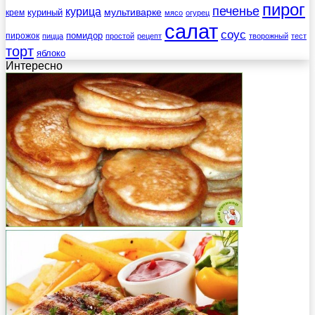
пирог
печенье
курица
мультиварке
куриный
крем
мясо
огурец
салат
соус
помидор
пирожок
пицца
простой
рецепт
творожный
тест
торт
яблоко
Интересно