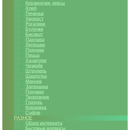
Корзиночки, кексы
Хлеб
Печенье
Хворост
Рогалики
Булочки
Бисквит
Пахлава
Лепешки
Пряники
Пицца
Хачапури
Чизкейк
Штрудель
Шарлотка
Манник
Запеканка
Пончики
Творожник
Глазурь
Коврижка
Суфле
РАЗНОЕ
Обзор интернета
Бытовые вопросы