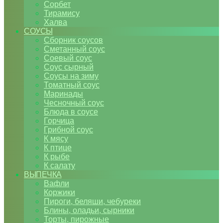
Сорбет
Тирамису
Халва
СОУСЫ
Сборник соусов
Сметанный соус
Соевый соус
Соус сырный
Соусы на зиму
Томатный соус
Маринады
Чесночный соус
Блюда в соусе
Горчица
Грибной соус
К мясу
К птице
К рыбе
К салату
ВЫПЕЧКА
Вафли
Коржики
Пироги, беляши, чебуреки
Блины, оладьи, сырники
Торты, пирожные