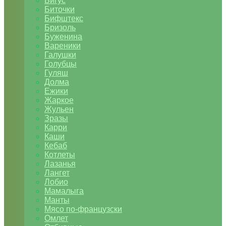
Бигус
Биточки
Бифштекс
Бризоль
Буженина
Вареники
Галушки
Голубцы
Гуляш
Долма
Ежики
Жаркое
Жульен
Зразы
Карри
Каши
Кебаб
Котлеты
Лазанья
Лангет
Лобио
Мамалыга
Манты
Мясо по-французски
Омлет