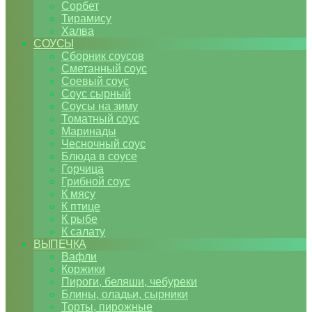
Сорбет
Тирамису
Халва
СОУСЫ
Сборник соусов
Сметанный соус
Соевый соус
Соус сырный
Соусы на зиму
Томатный соус
Маринады
Чесночный соус
Блюда в соусе
Горчица
Грибной соус
К мясу
К птице
К рыбе
К салату
ВЫПЕЧКА
Вафли
Коржики
Пироги, беляши, чебуреки
Блины, оладьи, сырники
Торты, пирожные