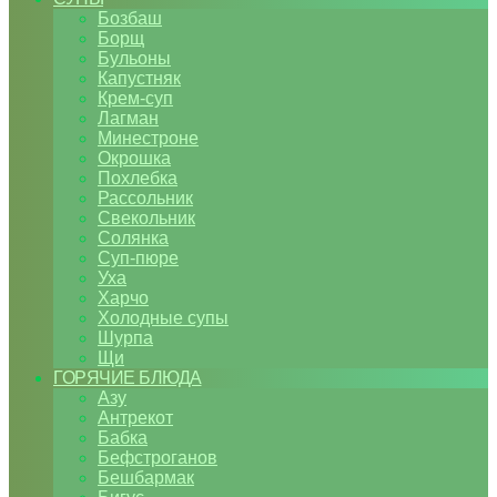
Бозбаш
Борщ
Бульоны
Капустняк
Крем-суп
Лагман
Минестроне
Окрошка
Похлебка
Рассольник
Свекольник
Солянка
Суп-пюре
Уха
Харчо
Холодные супы
Шурпа
Щи
ГОРЯЧИЕ БЛЮДА
Азу
Антрекот
Бабка
Бефстроганов
Бешбармак