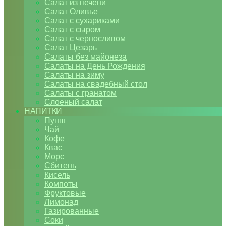
Салат из печени
Салат Оливье
Салат с сухариками
Салат с сыром
Салат с черносливом
Салат Цезарь
Салаты без майонеза
Салаты на День Рождения
Салаты на зиму
Салаты на свадебный стол
Салаты с гранатом
Слоеный салат
НАПИТКИ
Пунш
Чай
Кофе
Квас
Морс
Сбитень
Кисель
Компоты
Фруктовые
Лимонад
Газированные
Соки