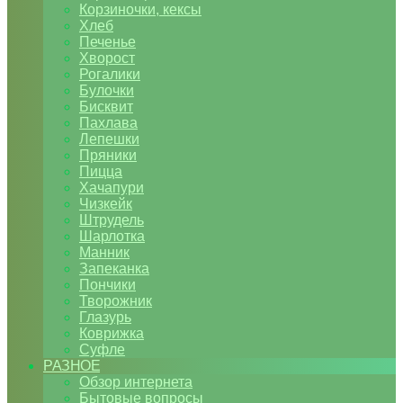
Корзиночки, кексы
Хлеб
Печенье
Хворост
Рогалики
Булочки
Бисквит
Пахлава
Лепешки
Пряники
Пицца
Хачапури
Чизкейк
Штрудель
Шарлотка
Манник
Запеканка
Пончики
Творожник
Глазурь
Коврижка
Суфле
РАЗНОЕ
Обзор интернета
Бытовые вопросы