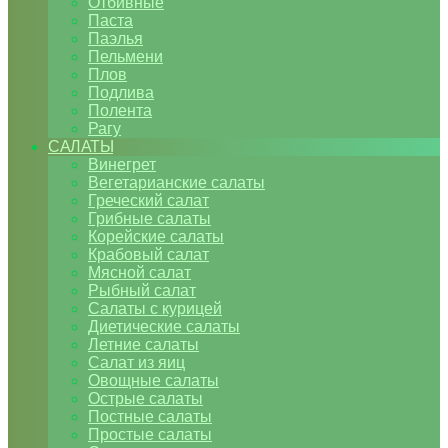
Отбивные
Паста
Паэлья
Пельмени
Плов
Подлива
Полента
Рагу
САЛАТЫ
Винегрет
Вегетарианские салаты
Греческий салат
Грибные салаты
Корейские салаты
Крабовый салат
Мясной салат
Рыбный салат
Салаты с курицей
Диетические салаты
Летние салаты
Салат из яиц
Овощные салаты
Острые салаты
Постные салаты
Простые салаты