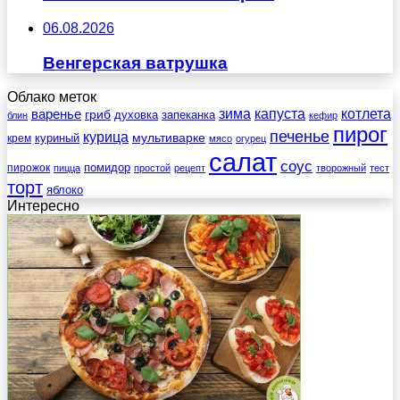
06.08.2026
Венгерская ватрушка
Облако меток
зима
котлета
варенье
капуста
гриб
духовка
запеканка
блин
кефир
пирог
печенье
курица
мультиварке
куриный
крем
мясо
огурец
салат
соус
помидор
пирожок
пицца
простой
рецепт
творожный
тест
торт
яблоко
Интересно