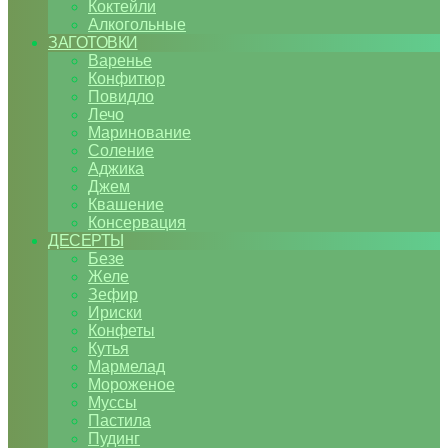
Коктейли
Алкогольные
ЗАГОТОВКИ
Варенье
Конфитюр
Повидло
Лечо
Маринование
Соление
Аджика
Джем
Квашение
Консервация
ДЕСЕРТЫ
Безе
Желе
Зефир
Ириски
Конфеты
Кутья
Мармелад
Мороженое
Муссы
Пастила
Пудинг