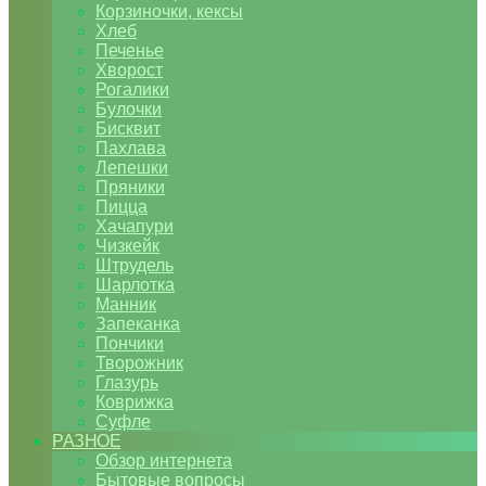
Корзиночки, кексы
Хлеб
Печенье
Хворост
Рогалики
Булочки
Бисквит
Пахлава
Лепешки
Пряники
Пицца
Хачапури
Чизкейк
Штрудель
Шарлотка
Манник
Запеканка
Пончики
Творожник
Глазурь
Коврижка
Суфле
РАЗНОЕ
Обзор интернета
Бытовые вопросы