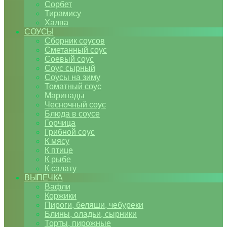
Сорбет
Тирамису
Халва
СОУСЫ
Сборник соусов
Сметанный соус
Соевый соус
Соус сырный
Соусы на зиму
Томатный соус
Маринады
Чесночный соус
Блюда в соусе
Горчица
Грибной соус
К мясу
К птице
К рыбе
К салату
ВЫПЕЧКА
Вафли
Коржики
Пироги, беляши, чебуреки
Блины, оладьи, сырники
Торты, пирожные