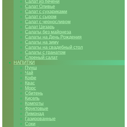
Салат из печени
Салат Оливье
Салат с сухариками
Салат с сыром
Салат с черносливом
Салат Цезарь
Салаты без майонеза
Салаты на День Рождения
Салаты на зиму
Салаты на свадебный стол
Салаты с гранатом
Слоеный салат
НАПИТКИ
Пунш
Чай
Кофе
Квас
Морс
Сбитень
Кисель
Компоты
Фруктовые
Лимонад
Газированные
Соки