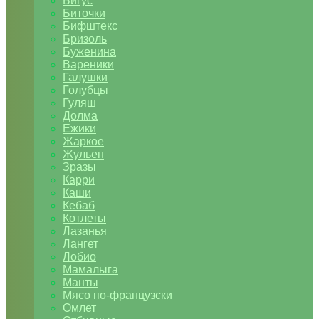
Бигус
Биточки
Бифштекс
Бризоль
Буженина
Вареники
Галушки
Голубцы
Гуляш
Долма
Ежики
Жаркое
Жульен
Зразы
Карри
Каши
Кебаб
Котлеты
Лазанья
Лангет
Лобио
Мамалыга
Манты
Мясо по-французски
Омлет