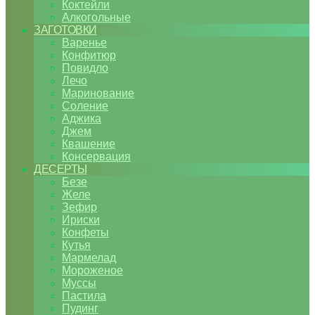
Коктейли
Алкогольные
ЗАГОТОВКИ
Варенье
Конфитюр
Повидло
Лечо
Маринование
Соление
Аджика
Джем
Квашение
Консервация
ДЕСЕРТЫ
Безе
Желе
Зефир
Ириски
Конфеты
Кутья
Мармелад
Мороженое
Муссы
Пастила
Пудинг