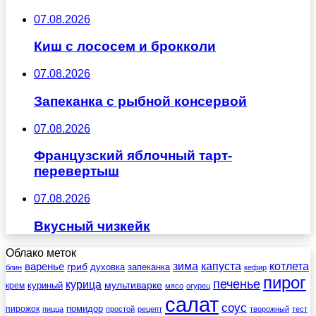
07.08.2026
Киш с лососем и брокколи
07.08.2026
Запеканка с рыбной консервой
07.08.2026
Французский яблочный тарт-
перевертыш
07.08.2026
Вкусный чизкейк
Облако меток
зима
котлета
варенье
капуста
гриб
духовка
запеканка
блин
кефир
пирог
печенье
курица
мультиварке
куриный
крем
мясо
огурец
салат
соус
помидор
пирожок
пицца
простой
рецепт
творожный
тест