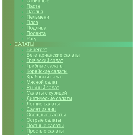
Отбивные
Паста
Паэлья
Пельмени
Плов
Подлива
Полента
Рагу
САЛАТЫ
Винегрет
Вегетарианские салаты
Греческий салат
Грибные салаты
Корейские салаты
Крабовый салат
Мясной салат
Рыбный салат
Салаты с курицей
Диетические салаты
Летние салаты
Салат из яиц
Овощные салаты
Острые салаты
Постные салаты
Простые салаты