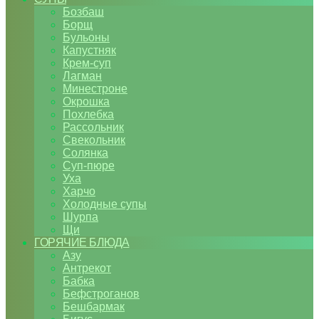
Бозбаш
Борщ
Бульоны
Капустняк
Крем-суп
Лагман
Минестроне
Окрошка
Похлебка
Рассольник
Свекольник
Солянка
Суп-пюре
Уха
Харчо
Холодные супы
Шурпа
Щи
ГОРЯЧИЕ БЛЮДА
Азу
Антрекот
Бабка
Бефстроганов
Бешбармак