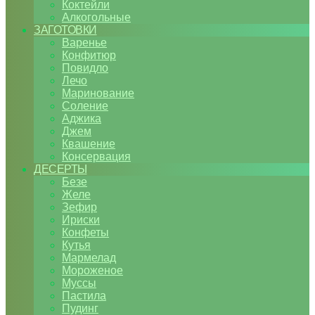
Коктейли
Алкогольные
ЗАГОТОВКИ
Варенье
Конфитюр
Повидло
Лечо
Маринование
Соление
Аджика
Джем
Квашение
Консервация
ДЕСЕРТЫ
Безе
Желе
Зефир
Ириски
Конфеты
Кутья
Мармелад
Мороженое
Муссы
Пастила
Пудинг