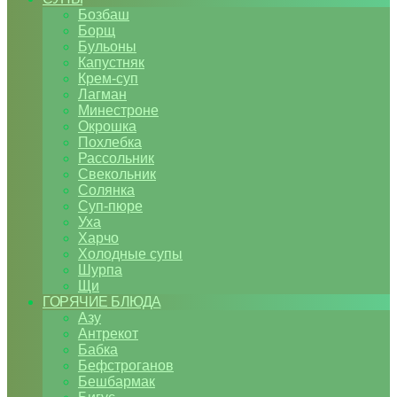
Бозбаш
Борщ
Бульоны
Капустняк
Крем-суп
Лагман
Минестроне
Окрошка
Похлебка
Рассольник
Свекольник
Солянка
Суп-пюре
Уха
Харчо
Холодные супы
Шурпа
Щи
ГОРЯЧИЕ БЛЮДА
Азу
Антрекот
Бабка
Бефстроганов
Бешбармак