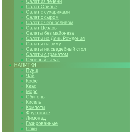
Салат из печени
Салат Оливье
Салат с сухариками
Салат с сыром
Салат с черносливом
Салат Цезарь
Салаты без майонеза
Салаты на День Рождения
Салаты на зиму
Салаты на свадебный стол
Салаты с гранатом
Слоеный салат
НАПИТКИ
Пунш
Чай
Кофе
Квас
Морс
Сбитень
Кисель
Компоты
Фруктовые
Лимонад
Газированные
Соки