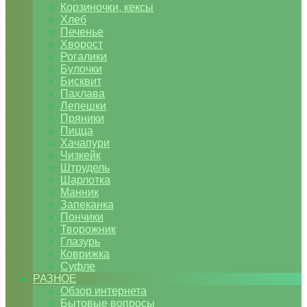
Корзиночки, кексы
Хлеб
Печенье
Хворост
Рогалики
Булочки
Бисквит
Пахлава
Лепешки
Пряники
Пицца
Хачапури
Чизкейк
Штрудель
Шарлотка
Манник
Запеканка
Пончики
Творожник
Глазурь
Коврижка
Суфле
РАЗНОЕ
Обзор интернета
Бытовые вопросы