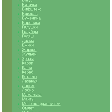
Бигус
Биточки
Бифштекс
Бризоль
Буженина
Вареники
Галушки
Голубцы
Гуляш
Долма
Ежики
Жаркое
Жульен
Зразы
Карри
Каши
Кебаб
Котлеты
Лазанья
Лангет
Лобио
Мамалыга
Манты
Мясо по-французски
Омлет