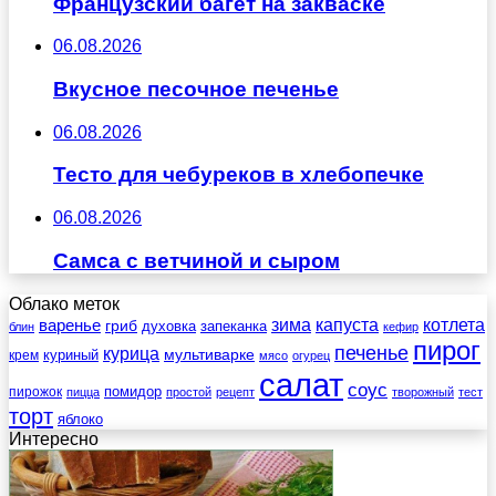
Французский багет на закваске
06.08.2026
Вкусное песочное печенье
06.08.2026
Тесто для чебуреков в хлебопечке
06.08.2026
Самса с ветчиной и сыром
Облако меток
зима
котлета
варенье
капуста
гриб
духовка
запеканка
блин
кефир
пирог
печенье
курица
мультиварке
куриный
крем
мясо
огурец
салат
соус
помидор
пирожок
пицца
простой
рецепт
творожный
тест
торт
яблоко
Интересно