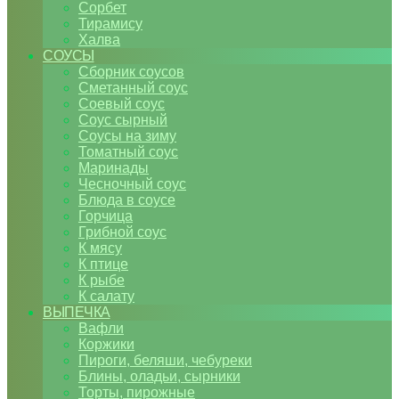
Сорбет
Тирамису
Халва
СОУСЫ
Сборник соусов
Сметанный соус
Соевый соус
Соус сырный
Соусы на зиму
Томатный соус
Маринады
Чесночный соус
Блюда в соусе
Горчица
Грибной соус
К мясу
К птице
К рыбе
К салату
ВЫПЕЧКА
Вафли
Коржики
Пироги, беляши, чебуреки
Блины, оладьи, сырники
Торты, пирожные