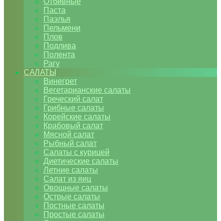
Отбивные
Паста
Паэлья
Пельмени
Плов
Подлива
Полента
Рагу
САЛАТЫ
Винегрет
Вегетарианские салаты
Греческий салат
Грибные салаты
Корейские салаты
Крабовый салат
Мясной салат
Рыбный салат
Салаты с курицей
Диетические салаты
Летние салаты
Салат из яиц
Овощные салаты
Острые салаты
Постные салаты
Простые салаты