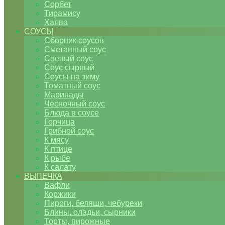
Сорбет
Тирамису
Халва
СОУСЫ
Сборник соусов
Сметанный соус
Соевый соус
Соус сырный
Соусы на зиму
Томатный соус
Маринады
Чесночный соус
Блюда в соусе
Горчица
Грибной соус
К мясу
К птице
К рыбе
К салату
ВЫПЕЧКА
Вафли
Коржики
Пироги, беляши, чебуреки
Блины, оладьи, сырники
Торты, пирожные