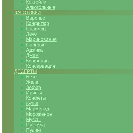
Коктейли
Алкогольные
ЗАГОТОВКИ
Варенье
Конфитюр
Повидло
Лечо
Маринование
Соление
Аджика
Джем
Квашение
Консервация
ДЕСЕРТЫ
Безе
Желе
Зефир
Ириски
Конфеты
Кутья
Мармелад
Мороженое
Муссы
Пастила
Пудинг