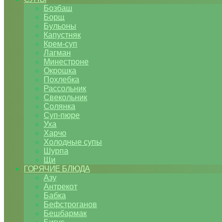
Бозбаш
Борщ
Бульоны
Капустняк
Крем-суп
Лагман
Минестроне
Окрошка
Похлебка
Рассольник
Свекольник
Солянка
Суп-пюре
Уха
Харчо
Холодные супы
Шурпа
Щи
ГОРЯЧИЕ БЛЮДА
Азу
Антрекот
Бабка
Бефстроганов
Бешбармак