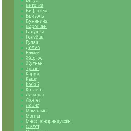
Бигус
Биточки
Бифштекс
Бризоль
Буженина
Вареники
Галушки
Голубцы
Гуляш
Долма
Ежики
Жаркое
Жульен
Зразы
Карри
Каши
Кебаб
Котлеты
Лазанья
Лангет
Лобио
Мамалыга
Манты
Мясо по-французски
Омлет