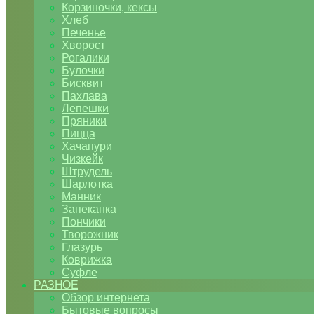
Корзиночки, кексы
Хлеб
Печенье
Хворост
Рогалики
Булочки
Бисквит
Пахлава
Лепешки
Пряники
Пицца
Хачапури
Чизкейк
Штрудель
Шарлотка
Манник
Запеканка
Пончики
Творожник
Глазурь
Коврижка
Суфле
РАЗНОЕ
Обзор интернета
Бытовые вопросы