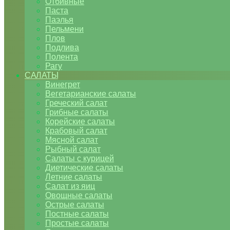
Отбивные
Паста
Паэлья
Пельмени
Плов
Подлива
Полента
Рагу
САЛАТЫ
Винегрет
Вегетарианские салаты
Греческий салат
Грибные салаты
Корейские салаты
Крабовый салат
Мясной салат
Рыбный салат
Салаты с курицей
Диетические салаты
Летние салаты
Салат из яиц
Овощные салаты
Острые салаты
Постные салаты
Простые салаты