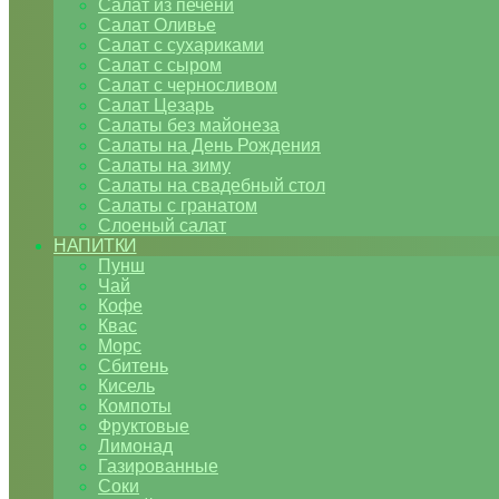
Салат из печени
Салат Оливье
Салат с сухариками
Салат с сыром
Салат с черносливом
Салат Цезарь
Салаты без майонеза
Салаты на День Рождения
Салаты на зиму
Салаты на свадебный стол
Салаты с гранатом
Слоеный салат
НАПИТКИ
Пунш
Чай
Кофе
Квас
Морс
Сбитень
Кисель
Компоты
Фруктовые
Лимонад
Газированные
Соки