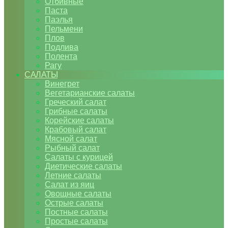
Отбивные
Паста
Паэлья
Пельмени
Плов
Подлива
Полента
Рагу
САЛАТЫ
Винегрет
Вегетарианские салаты
Греческий салат
Грибные салаты
Корейские салаты
Крабовый салат
Мясной салат
Рыбный салат
Салаты с курицей
Диетические салаты
Летние салаты
Салат из яиц
Овощные салаты
Острые салаты
Постные салаты
Простые салаты