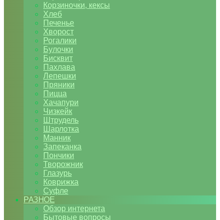
Корзиночки, кексы
Хлеб
Печенье
Хворост
Рогалики
Булочки
Бисквит
Пахлава
Лепешки
Пряники
Пицца
Хачапури
Чизкейк
Штрудель
Шарлотка
Манник
Запеканка
Пончики
Творожник
Глазурь
Коврижка
Суфле
РАЗНОЕ
Обзор интернета
Бытовые вопросы