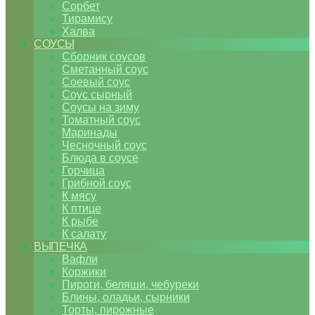
Сорбет
Тирамису
Халва
СОУСЫ
Сборник соусов
Сметанный соус
Соевый соус
Соус сырный
Соусы на зиму
Томатный соус
Маринады
Чесночный соус
Блюда в соусе
Горчица
Грибной соус
К мясу
К птице
К рыбе
К салату
ВЫПЕЧКА
Вафли
Коржики
Пироги, беляши, чебуреки
Блины, оладьи, сырники
Торты, пирожные