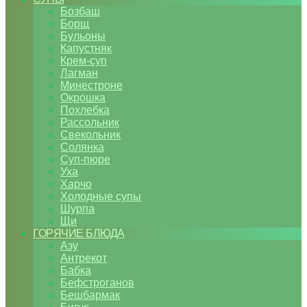
Бозбаш
Борщ
Бульоны
Капустняк
Крем-суп
Лагман
Минестроне
Окрошка
Похлебка
Рассольник
Свекольник
Солянка
Суп-пюре
Уха
Харчо
Холодные супы
Шурпа
Щи
ГОРЯЧИЕ БЛЮДА
Азу
Антрекот
Бабка
Бефстроганов
Бешбармак