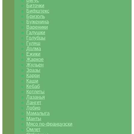
Бигус
Биточки
Бифштекс
Бризоль
Буженина
Вареники
Галушки
Голубцы
Гуляш
Долма
Ежики
Жаркое
Жульен
Зразы
Карри
Каши
Кебаб
Котлеты
Лазанья
Лангет
Лобио
Мамалыга
Манты
Мясо по-французски
Омлет