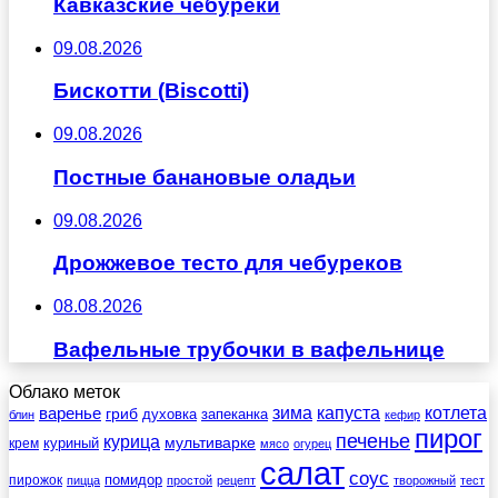
Кавказские чебуреки
09.08.2026
Бискотти (Biscotti)
09.08.2026
Постные банановые оладьи
09.08.2026
Дрожжевое тесто для чебуреков
08.08.2026
Вафельные трубочки в вафельнице
Облако меток
зима
котлета
варенье
капуста
гриб
духовка
запеканка
блин
кефир
пирог
печенье
курица
мультиварке
куриный
крем
мясо
огурец
салат
соус
помидор
пирожок
пицца
простой
рецепт
творожный
тест