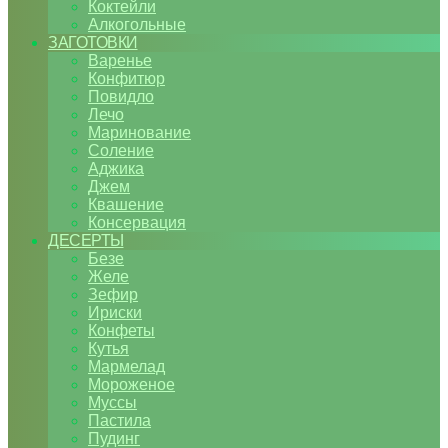
Коктейли
Алкогольные
ЗАГОТОВКИ
Варенье
Конфитюр
Повидло
Лечо
Маринование
Соление
Аджика
Джем
Квашение
Консервация
ДЕСЕРТЫ
Безе
Желе
Зефир
Ириски
Конфеты
Кутья
Мармелад
Мороженое
Муссы
Пастила
Пудинг