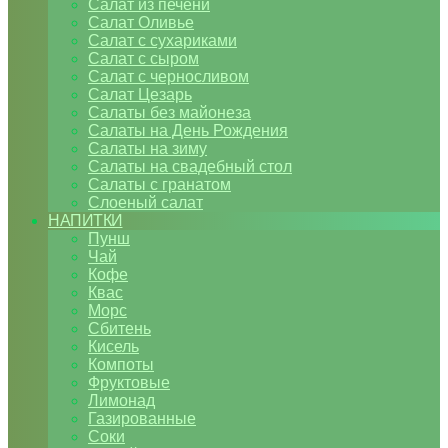
Салат из печени
Салат Оливье
Салат с сухариками
Салат с сыром
Салат с черносливом
Салат Цезарь
Салаты без майонеза
Салаты на День Рождения
Салаты на зиму
Салаты на свадебный стол
Салаты с гранатом
Слоеный салат
НАПИТКИ
Пунш
Чай
Кофе
Квас
Морс
Сбитень
Кисель
Компоты
Фруктовые
Лимонад
Газированные
Соки