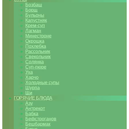
Бозбаш
Борщ
Бульоны
Капустняк
Крем-суп
Лагман
Минестроне
Окрошка
Похлебка
Рассольник
Свекольник
Солянка
Суп-пюре
Уха
Харчо
Холодные супы
Шурпа
Щи
ГОРЯЧИЕ БЛЮДА
Азу
Антрекот
Бабка
Бефстроганов
Бешбармак