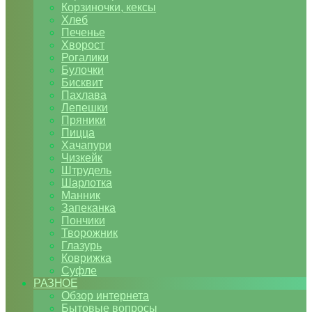
Корзиночки, кексы
Хлеб
Печенье
Хворост
Рогалики
Булочки
Бисквит
Пахлава
Лепешки
Пряники
Пицца
Хачапури
Чизкейк
Штрудель
Шарлотка
Манник
Запеканка
Пончики
Творожник
Глазурь
Коврижка
Суфле
РАЗНОЕ
Обзор интернета
Бытовые вопросы