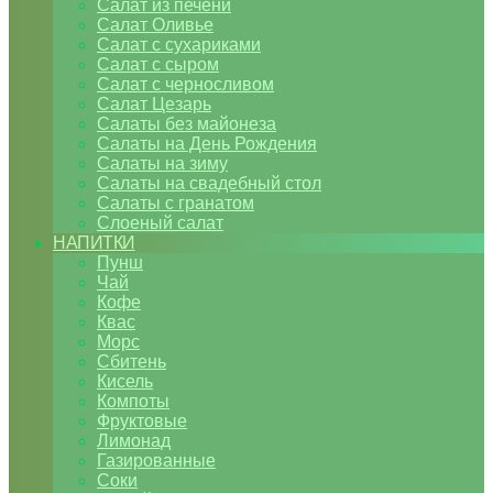
Салат из печени
Салат Оливье
Салат с сухариками
Салат с сыром
Салат с черносливом
Салат Цезарь
Салаты без майонеза
Салаты на День Рождения
Салаты на зиму
Салаты на свадебный стол
Салаты с гранатом
Слоеный салат
НАПИТКИ
Пунш
Чай
Кофе
Квас
Морс
Сбитень
Кисель
Компоты
Фруктовые
Лимонад
Газированные
Соки