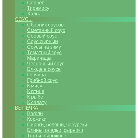
Сорбет
Тирамису
Халва
СОУСЫ
Сборник соусов
Сметанный соус
Соевый соус
Соус сырный
Соусы на зиму
Томатный соус
Маринады
Чесночный соус
Блюда в соусе
Горчица
Грибной соус
К мясу
К птице
К рыбе
К салату
ВЫПЕЧКА
Вафли
Коржики
Пироги, беляши, чебуреки
Блины, оладьи, сырники
Торты, пирожные