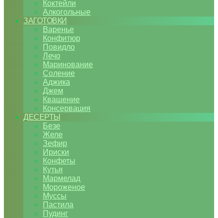
Коктейли
Алкогольные
ЗАГОТОВКИ
Варенье
Конфитюр
Повидло
Лечо
Маринование
Соление
Аджика
Джем
Квашение
Консервация
ДЕСЕРТЫ
Безе
Желе
Зефир
Ириски
Конфеты
Кутья
Мармелад
Мороженое
Муссы
Пастила
Пудинг