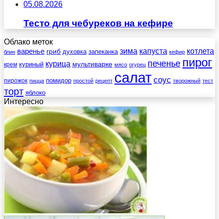
05.08.2026
Тесто для чебуреков на кефире
Облако меток
зима
котлета
варенье
капуста
гриб
духовка
запеканка
блин
кефир
пирог
печенье
курица
мультиварке
куриный
крем
мясо
огурец
салат
соус
помидор
пирожок
пицца
простой
рецепт
творожный
тест
торт
яблоко
Интересно