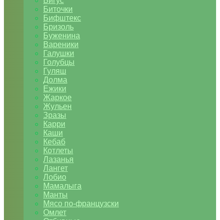
Бигус
Биточки
Бифштекс
Бризоль
Буженина
Вареники
Галушки
Голубцы
Гуляш
Долма
Ежики
Жаркое
Жульен
Зразы
Карри
Каши
Кебаб
Котлеты
Лазанья
Лангет
Лобио
Мамалыга
Манты
Мясо по-французски
Омлет