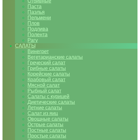
Отбивные
Паста
Паэлья
Пельмени
Плов
Подлива
Полента
Рагу
САЛАТЫ
Винегрет
Вегетарианские салаты
Греческий салат
Грибные салаты
Корейские салаты
Крабовый салат
Мясной салат
Рыбный салат
Салаты с курицей
Диетические салаты
Летние салаты
Салат из яиц
Овощные салаты
Острые салаты
Постные салаты
Простые салаты