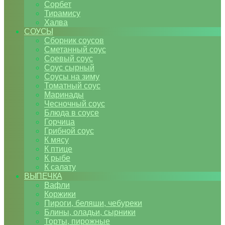
Сорбет
Тирамису
Халва
СОУСЫ
Сборник соусов
Сметанный соус
Соевый соус
Соус сырный
Соусы на зиму
Томатный соус
Маринады
Чесночный соус
Блюда в соусе
Горчица
Грибной соус
К мясу
К птице
К рыбе
К салату
ВЫПЕЧКА
Вафли
Коржики
Пироги, беляши, чебуреки
Блины, оладьи, сырники
Торты, пирожные