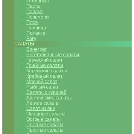
Отбивные
Паста
Паэлья
Пельмени
Плов
Подлива
Полента
Рагу
САЛАТЫ
Винегрет
Вегетарианские салаты
Греческий салат
Грибные салаты
Корейские салаты
Крабовый салат
Мясной салат
Рыбный салат
Салаты с курицей
Диетические салаты
Летние салаты
Салат из яиц
Овощные салаты
Острые салаты
Постные салаты
Простые салаты