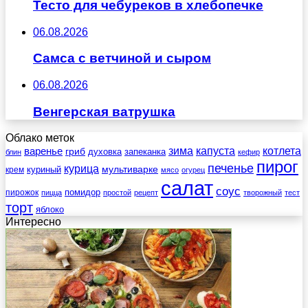
Тесто для чебуреков в хлебопечке
06.08.2026
Самса с ветчиной и сыром
06.08.2026
Венгерская ватрушка
Облако меток
зима
котлета
варенье
капуста
гриб
духовка
запеканка
блин
кефир
пирог
печенье
курица
мультиварке
куриный
крем
мясо
огурец
салат
соус
помидор
пирожок
пицца
простой
рецепт
творожный
тест
торт
яблоко
Интересно