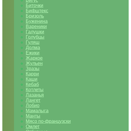
Бигус
Биточки
Бифштекс
Бризоль
Буженина
Вареники
Галушки
Голубцы
Гуляш
Долма
Ежики
Жаркое
Жульен
Зразы
Карри
Каши
Кебаб
Котлеты
Лазанья
Лангет
Лобио
Мамалыга
Манты
Мясо по-французски
Омлет