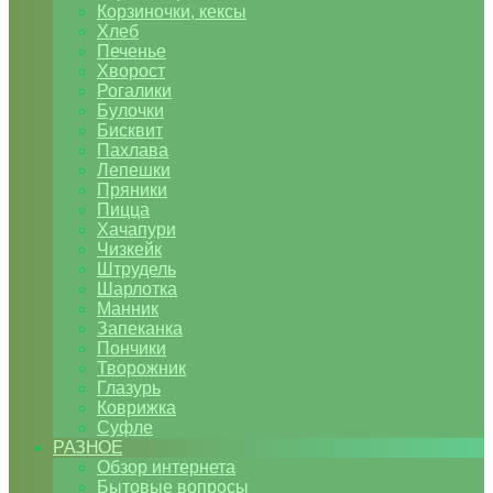
Корзиночки, кексы
Хлеб
Печенье
Хворост
Рогалики
Булочки
Бисквит
Пахлава
Лепешки
Пряники
Пицца
Хачапури
Чизкейк
Штрудель
Шарлотка
Манник
Запеканка
Пончики
Творожник
Глазурь
Коврижка
Суфле
РАЗНОЕ
Обзор интернета
Бытовые вопросы