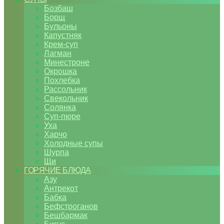
Бозбаш
Борщ
Бульоны
Капустняк
Крем-суп
Лагман
Минестроне
Окрошка
Похлебка
Рассольник
Свекольник
Солянка
Суп-пюре
Уха
Харчо
Холодные супы
Шурпа
Щи
ГОРЯЧИЕ БЛЮДА
Азу
Антрекот
Бабка
Бефстроганов
Бешбармак