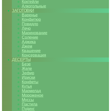
Коктейли
Алкогольные
ЗАГОТОВКИ
Варенье
Конфитюр
Повидло
Лечо
Маринование
Соление
Аджика
Джем
Квашение
Консервация
ДЕСЕРТЫ
Безе
Желе
Зефир
Ириски
Конфеты
Кутья
Мармелад
Мороженое
Муссы
Пастила
Пудинг