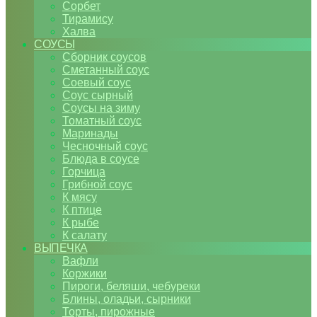
Сорбет
Тирамису
Халва
СОУСЫ
Сборник соусов
Сметанный соус
Соевый соус
Соус сырный
Соусы на зиму
Томатный соус
Маринады
Чесночный соус
Блюда в соусе
Горчица
Грибной соус
К мясу
К птице
К рыбе
К салату
ВЫПЕЧКА
Вафли
Коржики
Пироги, беляши, чебуреки
Блины, оладьи, сырники
Торты, пирожные