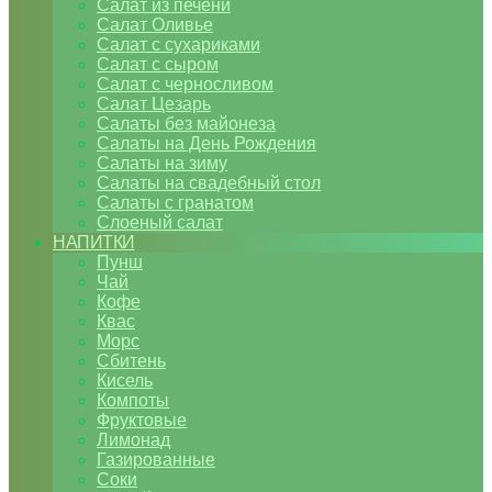
Салат из печени
Салат Оливье
Салат с сухариками
Салат с сыром
Салат с черносливом
Салат Цезарь
Салаты без майонеза
Салаты на День Рождения
Салаты на зиму
Салаты на свадебный стол
Салаты с гранатом
Слоеный салат
НАПИТКИ
Пунш
Чай
Кофе
Квас
Морс
Сбитень
Кисель
Компоты
Фруктовые
Лимонад
Газированные
Соки