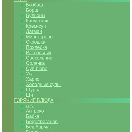
Бозбаш
Борщ
Бульоны
Капустняк
Крем-суп
Лагман
Минестроне
Окрошка
Похлебка
Рассольник
Свекольник
Солянка
Суп-пюре
Уха
Харчо
Холодные супы
Шурпа
Щи
ГОРЯЧИЕ БЛЮДА
Азу
Антрекот
Бабка
Бефстроганов
Бешбармак