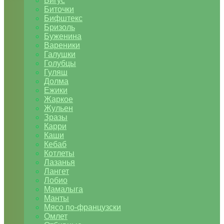
Бигус
Биточки
Бифштекс
Бризоль
Буженина
Вареники
Галушки
Голубцы
Гуляш
Долма
Ежики
Жаркое
Жульен
Зразы
Карри
Каши
Кебаб
Котлеты
Лазанья
Лангет
Лобио
Мамалыга
Манты
Мясо по-французски
Омлет