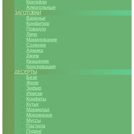
Коктейли
Алкогольные
ЗАГОТОВКИ
Варенье
Конфитюр
Повидло
Лечо
Маринование
Соление
Аджика
Джем
Квашение
Консервация
ДЕСЕРТЫ
Безе
Желе
Зефир
Ириски
Конфеты
Кутья
Мармелад
Мороженое
Муссы
Пастила
Пудинг