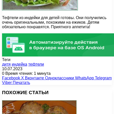
Тефтели из индейки для детей готовы. Они получились
очень оригинальными, похожими на ежиков. Детям
обязательно понравятся. Приятного аппетита!
Теги
дитя
индейка
тефтели
10.07.2023
0
Время чтения: 1 минута
Facebook
X
Вконтакте
Одноклассники
WhatsApp
Telegram
Viber
Печатать
ПОХОЖИЕ СТАТЬИ