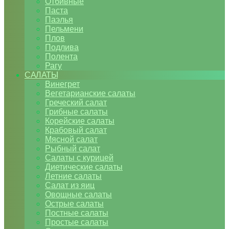
Отбивные
Паста
Паэлья
Пельмени
Плов
Подлива
Полента
Рагу
САЛАТЫ
Винегрет
Вегетарианские салаты
Греческий салат
Грибные салаты
Корейские салаты
Крабовый салат
Мясной салат
Рыбный салат
Салаты с курицей
Диетические салаты
Летние салаты
Салат из яиц
Овощные салаты
Острые салаты
Постные салаты
Простые салаты