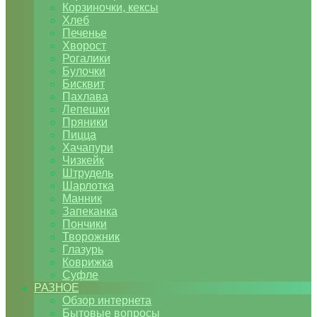
Корзиночки, кексы
Хлеб
Печенье
Хворост
Рогалики
Булочки
Бисквит
Пахлава
Лепешки
Пряники
Пицца
Хачапури
Чизкейк
Штрудель
Шарлотка
Манник
Запеканка
Пончики
Творожник
Глазурь
Коврижка
Суфле
РАЗНОЕ
Обзор интернета
Бытовые вопросы