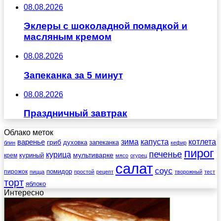
08.08.2026
Эклеры с шоколадной помадкой и
масляным кремом
08.08.2026
Запеканка за 5 минут
08.08.2026
Праздничный завтрак
Облако меток
зима
котлета
варенье
капуста
гриб
духовка
запеканка
блин
кефир
пирог
печенье
курица
мультиварке
куриный
крем
мясо
огурец
салат
соус
помидор
пирожок
пицца
простой
рецепт
творожный
тест
торт
яблоко
Интересно