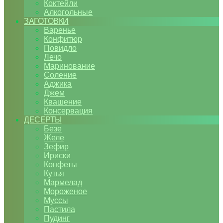
Коктейли
Алкогольные
ЗАГОТОВКИ
Варенье
Конфитюр
Повидло
Лечо
Маринование
Соление
Аджика
Джем
Квашение
Консервация
ДЕСЕРТЫ
Безе
Желе
Зефир
Ириски
Конфеты
Кутья
Мармелад
Мороженое
Муссы
Пастила
Пудинг