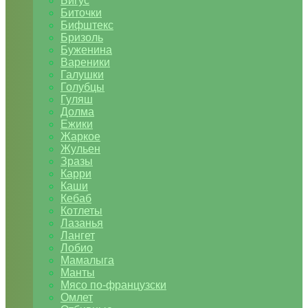
Бигус
Биточки
Бифштекс
Бризоль
Буженина
Вареники
Галушки
Голубцы
Гуляш
Долма
Ежики
Жаркое
Жульен
Зразы
Карри
Каши
Кебаб
Котлеты
Лазанья
Лангет
Лобио
Мамалыга
Манты
Мясо по-французски
Омлет