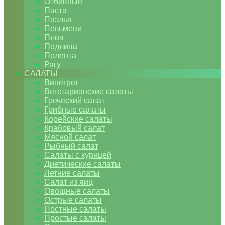
Отбивные
Паста
Паэлья
Пельмени
Плов
Подлива
Полента
Рагу
САЛАТЫ
Винегрет
Вегетарианские салаты
Греческий салат
Грибные салаты
Корейские салаты
Крабовый салат
Мясной салат
Рыбный салат
Салаты с курицей
Диетические салаты
Летние салаты
Салат из яиц
Овощные салаты
Острые салаты
Постные салаты
Простые салаты