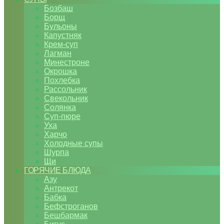
Бозбаш
Борщ
Бульоны
Капустняк
Крем-суп
Лагман
Минестроне
Окрошка
Похлебка
Рассольник
Свекольник
Солянка
Суп-пюре
Уха
Харчо
Холодные супы
Шурпа
Щи
ГОРЯЧИЕ БЛЮДА
Азу
Антрекот
Бабка
Бефстроганов
Бешбармак