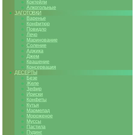
Коктейли
Алкогольные
ЗАГОТОВКИ
Варенье
Конфитюр
Повидло
Лечо
Маринование
Соление
Аджика
Джем
Квашение
Консервация
ДЕСЕРТЫ
Безе
Желе
Зефир
Ириски
Конфеты
Кутья
Мармелад
Мороженое
Муссы
Пастила
Пудинг