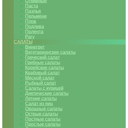
Отбивные
Паста
Паэлья
Пельмени
Плов
Подлива
Полента
Рагу
САЛАТЫ
Винегрет
Вегетарианские салаты
Греческий салат
Грибные салаты
Корейские салаты
Крабовый салат
Мясной салат
Рыбный салат
Салаты с курицей
Диетические салаты
Летние салаты
Салат из яиц
Овощные салаты
Острые салаты
Постные салаты
Простые салаты