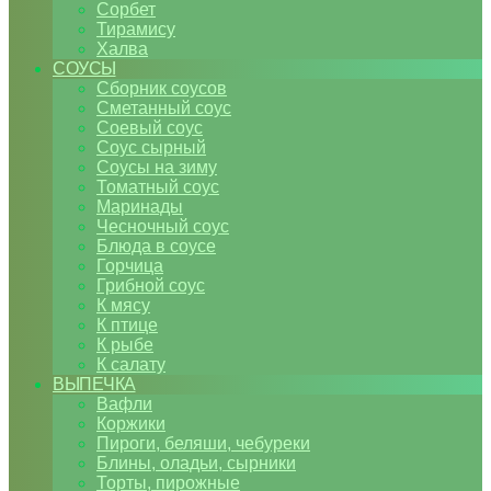
Сорбет
Тирамису
Халва
СОУСЫ
Сборник соусов
Сметанный соус
Соевый соус
Соус сырный
Соусы на зиму
Томатный соус
Маринады
Чесночный соус
Блюда в соусе
Горчица
Грибной соус
К мясу
К птице
К рыбе
К салату
ВЫПЕЧКА
Вафли
Коржики
Пироги, беляши, чебуреки
Блины, оладьи, сырники
Торты, пирожные