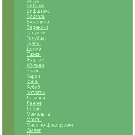
Бигус
Биточки
Бифштекс
Бризоль
Буженина
Вареники
Галушки
Голубцы
Гуляш
Долма
Ежики
Жаркое
Жульен
Зразы
Карри
Каши
Кебаб
Котлеты
Лазанья
Лангет
Лобио
Мамалыга
Манты
Мясо по-французски
Омлет