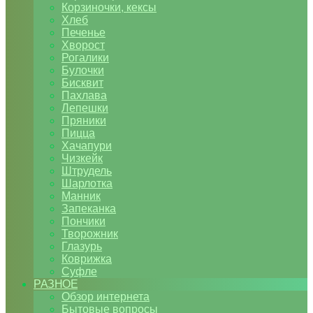
Корзиночки, кексы
Хлеб
Печенье
Хворост
Рогалики
Булочки
Бисквит
Пахлава
Лепешки
Пряники
Пицца
Хачапури
Чизкейк
Штрудель
Шарлотка
Манник
Запеканка
Пончики
Творожник
Глазурь
Коврижка
Суфле
РАЗНОЕ
Обзор интернета
Бытовые вопросы