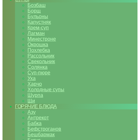
Бозбаш
Борщ
Бульоны
Капустняк
Крем-суп
Лагман
Минестроне
Окрошка
Похлебка
Рассольник
Свекольник
Солянка
Суп-пюре
Уха
Харчо
Холодные супы
Шурпа
Щи
ГОРЯЧИЕ БЛЮДА
Азу
Антрекот
Бабка
Бефстроганов
Бешбармак