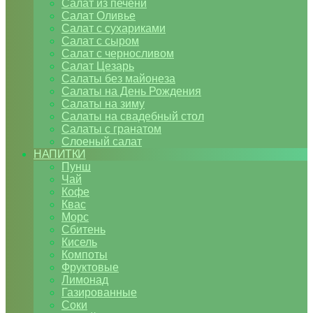
Салат из печени
Салат Оливье
Салат с сухариками
Салат с сыром
Салат с черносливом
Салат Цезарь
Салаты без майонеза
Салаты на День Рождения
Салаты на зиму
Салаты на свадебный стол
Салаты с гранатом
Слоеный салат
НАПИТКИ
Пунш
Чай
Кофе
Квас
Морс
Сбитень
Кисель
Компоты
Фруктовые
Лимонад
Газированные
Соки