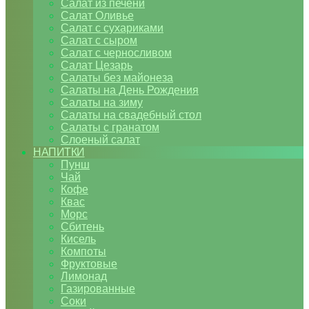
Салат из печени
Салат Оливье
Салат с сухариками
Салат с сыром
Салат с черносливом
Салат Цезарь
Салаты без майонеза
Салаты на День Рождения
Салаты на зиму
Салаты на свадебный стол
Салаты с гранатом
Слоеный салат
НАПИТКИ
Пунш
Чай
Кофе
Квас
Морс
Сбитень
Кисель
Компоты
Фруктовые
Лимонад
Газированные
Соки