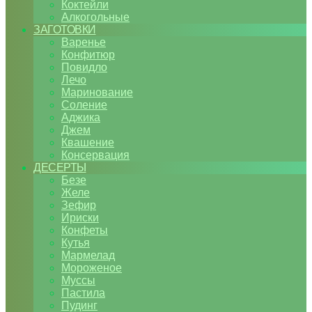
Коктейли
Алкогольные
ЗАГОТОВКИ
Варенье
Конфитюр
Повидло
Лечо
Маринование
Соление
Аджика
Джем
Квашение
Консервация
ДЕСЕРТЫ
Безе
Желе
Зефир
Ириски
Конфеты
Кутья
Мармелад
Мороженое
Муссы
Пастила
Пудинг