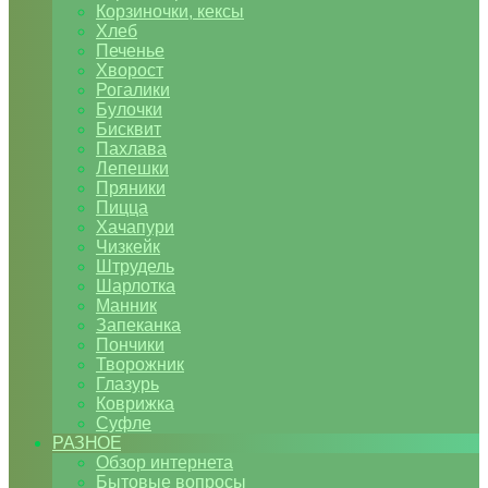
Корзиночки, кексы
Хлеб
Печенье
Хворост
Рогалики
Булочки
Бисквит
Пахлава
Лепешки
Пряники
Пицца
Хачапури
Чизкейк
Штрудель
Шарлотка
Манник
Запеканка
Пончики
Творожник
Глазурь
Коврижка
Суфле
РАЗНОЕ
Обзор интернета
Бытовые вопросы