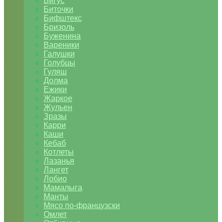
Бигус
Биточки
Бифштекс
Бризоль
Буженина
Вареники
Галушки
Голубцы
Гуляш
Долма
Ежики
Жаркое
Жульен
Зразы
Карри
Каши
Кебаб
Котлеты
Лазанья
Лангет
Лобио
Мамалыга
Манты
Мясо по-французски
Омлет