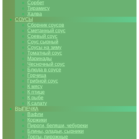
Сорбет
Тирамису
Халва
СОУСЫ
Сборник соусов
Сметанный соус
Соевый соус
Соус сырный
Соусы на зиму
Томатный соус
Маринады
Чесночный соус
Блюда в соусе
Горчица
Грибной соус
К мясу
К птице
К рыбе
К салату
ВЫПЕЧКА
Вафли
Коржики
Пироги, беляши, чебуреки
Блины, оладьи, сырники
Торты, пирожные