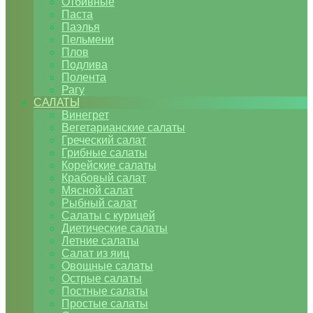
Отбивные
Паста
Паэлья
Пельмени
Плов
Подлива
Полента
Рагу
САЛАТЫ
Винегрет
Вегетарианские салаты
Греческий салат
Грибные салаты
Корейские салаты
Крабовый салат
Мясной салат
Рыбный салат
Салаты с курицей
Диетические салаты
Летние салаты
Салат из яиц
Овощные салаты
Острые салаты
Постные салаты
Простые салаты