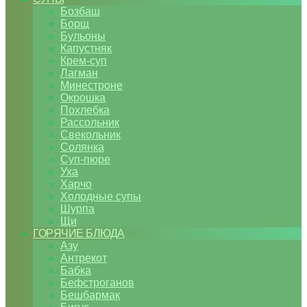
Бозбаш
Борщ
Бульоны
Капустняк
Крем-суп
Лагман
Минестроне
Окрошка
Похлебка
Рассольник
Свекольник
Солянка
Суп-пюре
Уха
Харчо
Холодные супы
Шурпа
Щи
ГОРЯЧИЕ БЛЮДА
Азу
Антрекот
Бабка
Бефстроганов
Бешбармак