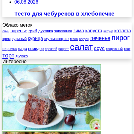
06.08.2026
Тесто для чебуреков в хлебопечке
Облако меток
зима
котлета
варенье
капуста
гриб
духовка
запеканка
блин
кефир
пирог
печенье
курица
мультиварке
куриный
крем
мясо
огурец
салат
соус
помидор
пирожок
пицца
простой
рецепт
творожный
тест
торт
яблоко
Интересно