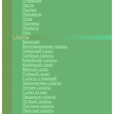
Отбивные
Паста
Паэлья
Пельмени
Плов
Подлива
Полента
Рагу
САЛАТЫ
Винегрет
Вегетарианские салаты
Греческий салат
Грибные салаты
Корейские салаты
Крабовый салат
Мясной салат
Рыбный салат
Салаты с курицей
Диетические салаты
Летние салаты
Салат из яиц
Овощные салаты
Острые салаты
Постные салаты
Простые салаты