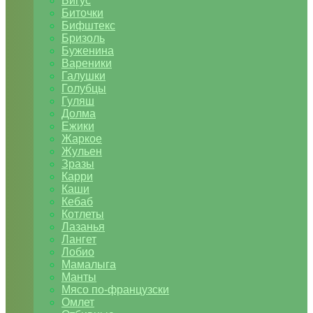
Бигус
Биточки
Бифштекс
Бризоль
Буженина
Вареники
Галушки
Голубцы
Гуляш
Долма
Ежики
Жаркое
Жульен
Зразы
Карри
Каши
Кебаб
Котлеты
Лазанья
Лангет
Лобио
Мамалыга
Манты
Мясо по-французски
Омлет