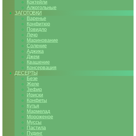
Коктейли
Алкогольные
ЗАГОТОВКИ
Варенье
Конфитюр
Повидло
Лечо
Маринование
Соление
Аджика
Джем
Квашение
Консервация
ДЕСЕРТЫ
Безе
Желе
Зефир
Ириски
Конфеты
Кутья
Мармелад
Мороженое
Муссы
Пастила
Пудинг