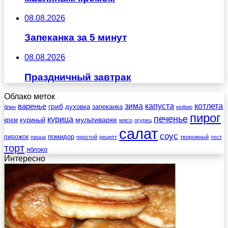
08.08.2026
Запеканка за 5 минут
08.08.2026
Праздничный завтрак
Облако меток
зима
котлета
варенье
капуста
гриб
духовка
запеканка
блин
кефир
пирог
печенье
курица
мультиварке
куриный
крем
мясо
огурец
салат
соус
помидор
пирожок
пицца
простой
рецепт
творожный
тест
торт
яблоко
Интересно