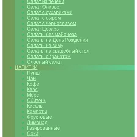
Салат из печени
Салат Оливье
Салат с сухариками
Салат с сыром
Салат с черносливом
Салат Цезарь
Салаты без майонеза
Салаты на День Рождения
Салаты на зиму
Салаты на свадебный стол
Салаты с гранатом
Слоеный салат
НАПИТКИ
Пунш
Чай
Кофе
Квас
Морс
Сбитень
Кисель
Компоты
Фруктовые
Лимонад
Газированные
Соки