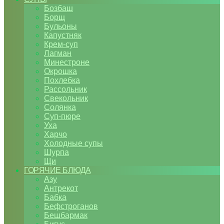
Бозбаш
Борщ
Бульоны
Капустняк
Крем-суп
Лагман
Минестроне
Окрошка
Похлебка
Рассольник
Свекольник
Солянка
Суп-пюре
Уха
Харчо
Холодные супы
Шурпа
Щи
ГОРЯЧИЕ БЛЮДА
Азу
Антрекот
Бабка
Бефстроганов
Бешбармак