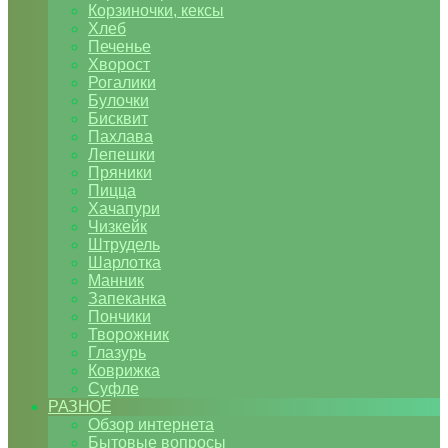
Корзиночки, кексы
Хлеб
Печенье
Хворост
Рогалики
Булочки
Бисквит
Пахлава
Лепешки
Пряники
Пицца
Хачапури
Чизкейк
Штрудель
Шарлотка
Манник
Запеканка
Пончики
Творожник
Глазурь
Коврижка
Суфле
РАЗНОЕ
Обзор интернета
Бытовые вопросы