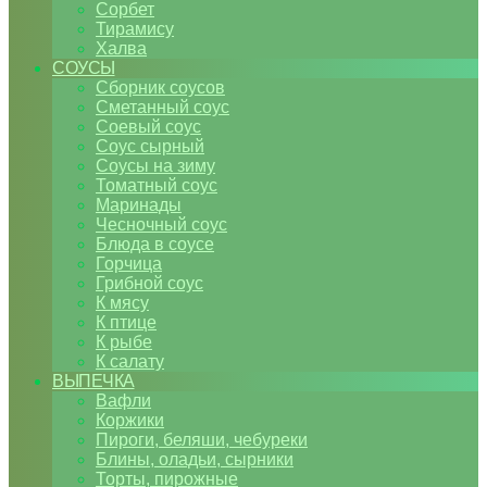
Сорбет
Тирамису
Халва
СОУСЫ
Сборник соусов
Сметанный соус
Соевый соус
Соус сырный
Соусы на зиму
Томатный соус
Маринады
Чесночный соус
Блюда в соусе
Горчица
Грибной соус
К мясу
К птице
К рыбе
К салату
ВЫПЕЧКА
Вафли
Коржики
Пироги, беляши, чебуреки
Блины, оладьи, сырники
Торты, пирожные