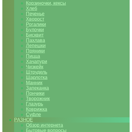
Корзиночки, кексы
Хлеб
Печенье
Хворост
Рогалики
Булочки
Бисквит
Пахлава
Лепешки
Пряники
Пицца
Хачапури
Чизкейк
Штрудель
Шарлотка
Манник
Запеканка
Пончики
Творожник
Глазурь
Коврижка
Суфле
РАЗНОЕ
Обзор интернета
Бытовые вопросы