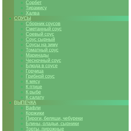
Сорбет
Тирамису
Халва
СОУСЫ
Сборник соусов
Сметанный соус
Соевый соус
Соус сырный
Соусы на зиму
Томатный соус
Маринады
Чесночный соус
Блюда в соусе
Горчица
Грибной соус
К мясу
К птице
К рыбе
К салату
ВЫПЕЧКА
Вафли
Коржики
Пироги, беляши, чебуреки
Блины, оладьи, сырники
Торты, пирожные