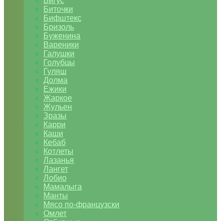
Бигус
Биточки
Бифштекс
Бризоль
Буженина
Вареники
Галушки
Голубцы
Гуляш
Долма
Ежики
Жаркое
Жульен
Зразы
Карри
Каши
Кебаб
Котлеты
Лазанья
Лангет
Лобио
Мамалыга
Манты
Мясо по-французски
Омлет