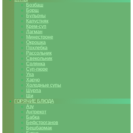
Бозбаш
Борщ
Бульоны
Капустняк
Крем-суп
Лагман
Минестроне
Окрошка
Похлебка
Рассольник
Свекольник
Солянка
Суп-пюре
Уха
Харчо
Холодные супы
Шурпа
Щи
ГОРЯЧИЕ БЛЮДА
Азу
Антрекот
Бабка
Бефстроганов
Бешбармак