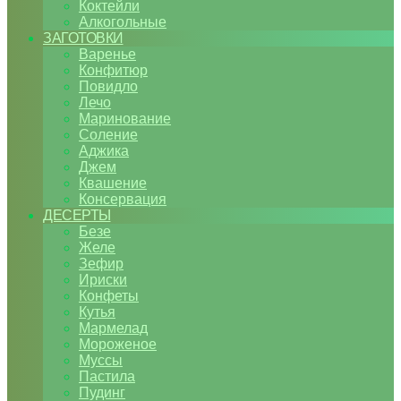
Коктейли
Алкогольные
ЗАГОТОВКИ
Варенье
Конфитюр
Повидло
Лечо
Маринование
Соление
Аджика
Джем
Квашение
Консервация
ДЕСЕРТЫ
Безе
Желе
Зефир
Ириски
Конфеты
Кутья
Мармелад
Мороженое
Муссы
Пастила
Пудинг