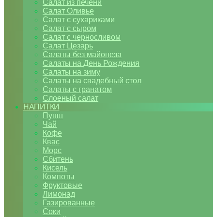
Салат из печени
Салат Оливье
Салат с сухариками
Салат с сыром
Салат с черносливом
Салат Цезарь
Салаты без майонеза
Салаты на День Рождения
Салаты на зиму
Салаты на свадебный стол
Салаты с гранатом
Слоеный салат
НАПИТКИ
Пунш
Чай
Кофе
Квас
Морс
Сбитень
Кисель
Компоты
Фруктовые
Лимонад
Газированные
Соки