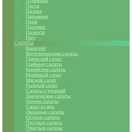
Отбивные
Паста
Паэлья
Пельмени
Плов
Подлива
Полента
Рагу
САЛАТЫ
Винегрет
Вегетарианские салаты
Греческий салат
Грибные салаты
Корейские салаты
Крабовый салат
Мясной салат
Рыбный салат
Салаты с курицей
Диетические салаты
Летние салаты
Салат из яиц
Овощные салаты
Острые салаты
Постные салаты
Простые салаты