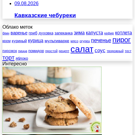
09.08.2026
Кавказские чебуреки
Облако меток
зима
котлета
варенье
капуста
гриб
духовка
запеканка
блин
кефир
пирог
печенье
курица
мультиварке
куриный
крем
мясо
огурец
салат
соус
помидор
пирожок
пицца
простой
рецепт
творожный
тест
торт
яблоко
Интересно