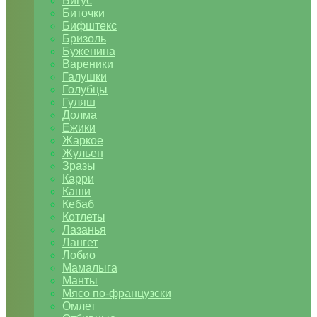
Бигус
Биточки
Бифштекс
Бризоль
Буженина
Вареники
Галушки
Голубцы
Гуляш
Долма
Ежики
Жаркое
Жульен
Зразы
Карри
Каши
Кебаб
Котлеты
Лазанья
Лангет
Лобио
Мамалыга
Манты
Мясо по-французски
Омлет