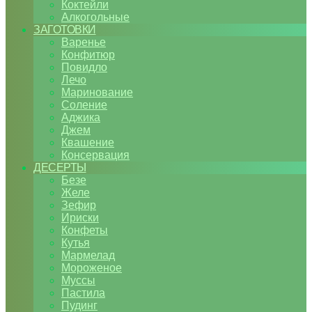
Коктейли
Алкогольные
ЗАГОТОВКИ
Варенье
Конфитюр
Повидло
Лечо
Маринование
Соление
Аджика
Джем
Квашение
Консервация
ДЕСЕРТЫ
Безе
Желе
Зефир
Ириски
Конфеты
Кутья
Мармелад
Мороженое
Муссы
Пастила
Пудинг