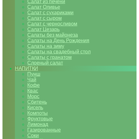
Салат из печени
Салат Оливье
Салат с сухариками
Салат с сыром
Салат с черносливом
Салат Цезарь
Салаты без майонеза
Салаты на День Рождения
Салаты на зиму
Салаты на свадебный стол
Салаты с гранатом
Слоеный салат
НАПИТКИ
Пунш
Чай
Кофе
Квас
Морс
Сбитень
Кисель
Компоты
Фруктовые
Лимонад
Газированные
Соки