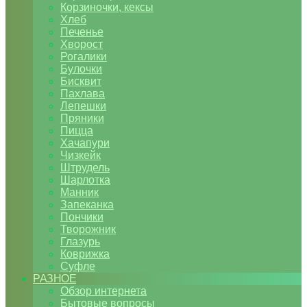
Корзиночки, кексы
Хлеб
Печенье
Хворост
Рогалики
Булочки
Бисквит
Пахлава
Лепешки
Пряники
Пицца
Хачапури
Чизкейк
Штрудель
Шарлотка
Манник
Запеканка
Пончики
Творожник
Глазурь
Коврижка
Суфле
РАЗНОЕ
Обзор интернета
Бытовые вопросы