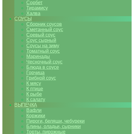
Сорбет
Тирамису
Халва
СОУСЫ
Сборник соусов
Сметанный соус
Соевый соус
Соус сырный
Соусы на зиму
Томатный соус
Маринады
Чесночный соус
Блюда в соусе
Горчица
Грибной соус
К мясу
К птице
К рыбе
К салату
ВЫПЕЧКА
Вафли
Коржики
Пироги, беляши, чебуреки
Блины, оладьи, сырники
Торты, пирожные