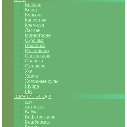
Бозбаш
Борщ
Бульоны
Капустняк
Крем-суп
Лагман
Минестроне
Окрошка
Похлебка
Рассольник
Свекольник
Солянка
Суп-пюре
Уха
Харчо
Холодные супы
Шурпа
Щи
ГОРЯЧИЕ БЛЮДА
Азу
Антрекот
Бабка
Бефстроганов
Бешбармак