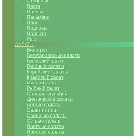
Отбивные
Паста
Паэлья
Пельмени
Плов
Подлива
Полента
Рагу
САЛАТЫ
Винегрет
Вегетарианские салаты
Греческий салат
Грибные салаты
Корейские салаты
Крабовый салат
Мясной салат
Рыбный салат
Салаты с курицей
Диетические салаты
Летние салаты
Салат из яиц
Овощные салаты
Острые салаты
Постные салаты
Простые салаты