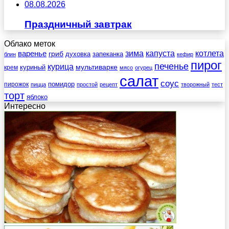
08.08.2026
Праздничный завтрак
Облако меток
зима
котлета
варенье
капуста
гриб
духовка
запеканка
блин
кефир
пирог
печенье
курица
мультиварке
куриный
крем
мясо
огурец
салат
соус
помидор
пирожок
пицца
простой
рецепт
творожный
тест
торт
яблоко
Интересно