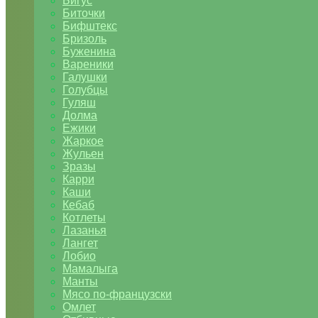
Бигус
Биточки
Бифштекс
Бризоль
Буженина
Вареники
Галушки
Голубцы
Гуляш
Долма
Ежики
Жаркое
Жульен
Зразы
Карри
Каши
Кебаб
Котлеты
Лазанья
Лангет
Лобио
Мамалыга
Манты
Мясо по-французски
Омлет