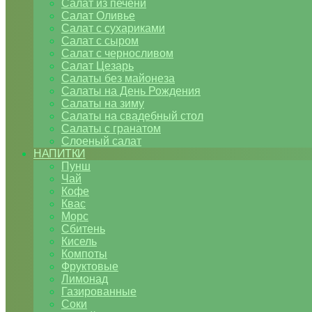
Салат из печени
Салат Оливье
Салат с сухариками
Салат с сыром
Салат с черносливом
Салат Цезарь
Салаты без майонеза
Салаты на День Рождения
Салаты на зиму
Салаты на свадебный стол
Салаты с гранатом
Слоеный салат
НАПИТКИ
Пунш
Чай
Кофе
Квас
Морс
Сбитень
Кисель
Компоты
Фруктовые
Лимонад
Газированные
Соки