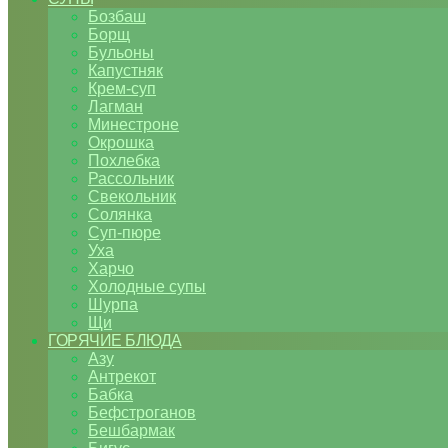
Бозбаш
Борщ
Бульоны
Капустняк
Крем-суп
Лагман
Минестроне
Окрошка
Похлебка
Рассольник
Свекольник
Солянка
Суп-пюре
Уха
Харчо
Холодные супы
Шурпа
Щи
ГОРЯЧИЕ БЛЮДА
Азу
Антрекот
Бабка
Бефстроганов
Бешбармак