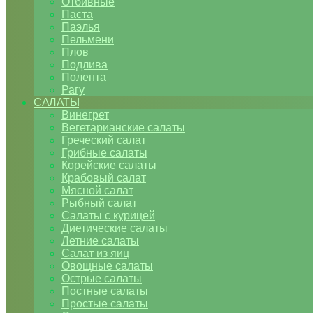
Отбивные
Паста
Паэлья
Пельмени
Плов
Подлива
Полента
Рагу
САЛАТЫ
Винегрет
Вегетарианские салаты
Греческий салат
Грибные салаты
Корейские салаты
Крабовый салат
Мясной салат
Рыбный салат
Салаты с курицей
Диетические салаты
Летние салаты
Салат из яиц
Овощные салаты
Острые салаты
Постные салаты
Простые салаты