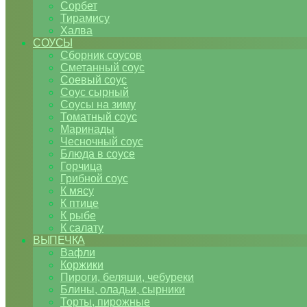
Сорбет
Тирамису
Халва
СОУСЫ
Сборник соусов
Сметанный соус
Соевый соус
Соус сырный
Соусы на зиму
Томатный соус
Маринады
Чесночный соус
Блюда в соусе
Горчица
Грибной соус
К мясу
К птице
К рыбе
К салату
ВЫПЕЧКА
Вафли
Коржики
Пироги, беляши, чебуреки
Блины, оладьи, сырники
Торты, пирожные