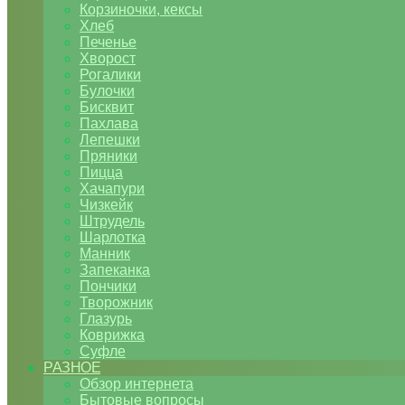
Корзиночки, кексы
Хлеб
Печенье
Хворост
Рогалики
Булочки
Бисквит
Пахлава
Лепешки
Пряники
Пицца
Хачапури
Чизкейк
Штрудель
Шарлотка
Манник
Запеканка
Пончики
Творожник
Глазурь
Коврижка
Суфле
РАЗНОЕ
Обзор интернета
Бытовые вопросы