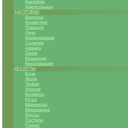
Коктейли
Алкогольные
ЗАГОТОВКИ
Варенье
Конфитюр
Повидло
Лечо
Маринование
Соление
Аджика
Джем
Квашение
Консервация
ДЕСЕРТЫ
Безе
Желе
Зефир
Ириски
Конфеты
Кутья
Мармелад
Мороженое
Муссы
Пастила
Пудинг