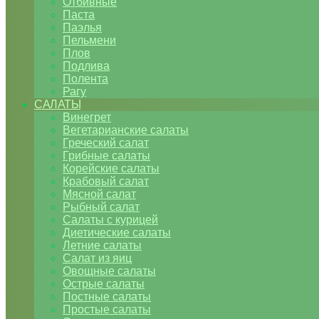
Отбивные
Паста
Паэлья
Пельмени
Плов
Подлива
Полента
Рагу
САЛАТЫ
Винегрет
Вегетарианские салаты
Греческий салат
Грибные салаты
Корейские салаты
Крабовый салат
Мясной салат
Рыбный салат
Салаты с курицей
Диетические салаты
Летние салаты
Салат из яиц
Овощные салаты
Острые салаты
Постные салаты
Простые салаты