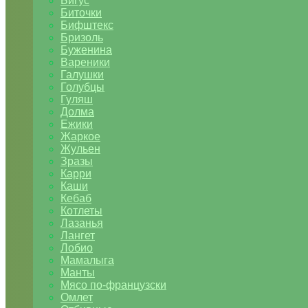
Бигус
Биточки
Бифштекс
Бризоль
Буженина
Вареники
Галушки
Голубцы
Гуляш
Долма
Ежики
Жаркое
Жульен
Зразы
Карри
Каши
Кебаб
Котлеты
Лазанья
Лангет
Лобио
Мамалыга
Манты
Мясо по-французски
Омлет