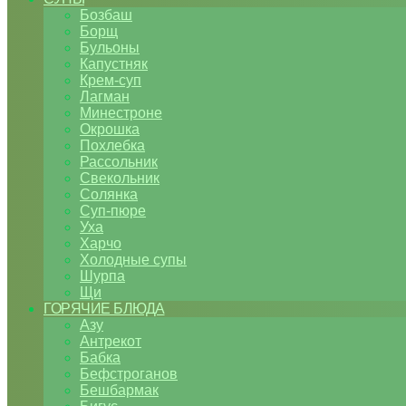
Бозбаш
Борщ
Бульоны
Капустняк
Крем-суп
Лагман
Минестроне
Окрошка
Похлебка
Рассольник
Свекольник
Солянка
Суп-пюре
Уха
Харчо
Холодные супы
Шурпа
Щи
ГОРЯЧИЕ БЛЮДА
Азу
Антрекот
Бабка
Бефстроганов
Бешбармак