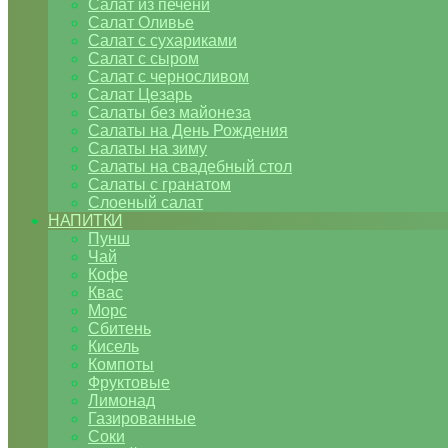
Салат из печени
Салат Оливье
Салат с сухариками
Салат с сыром
Салат с черносливом
Салат Цезарь
Салаты без майонеза
Салаты на День Рождения
Салаты на зиму
Салаты на свадебный стол
Салаты с гранатом
Слоеный салат
НАПИТКИ
Пунш
Чай
Кофе
Квас
Морс
Сбитень
Кисель
Компоты
Фруктовые
Лимонад
Газированные
Соки