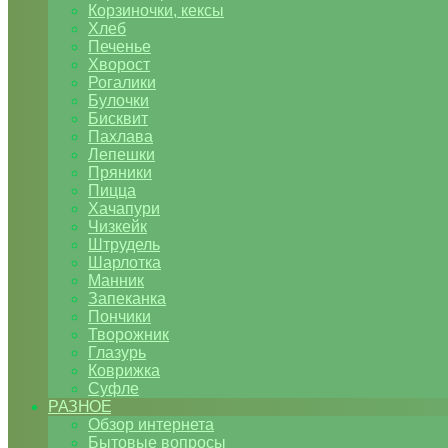
Корзиночки, кексы
Хлеб
Печенье
Хворост
Рогалики
Булочки
Бисквит
Пахлава
Лепешки
Пряники
Пицца
Хачапури
Чизкейк
Штрудель
Шарлотка
Манник
Запеканка
Пончики
Творожник
Глазурь
Коврижка
Суфле
РАЗНОЕ
Обзор интернета
Бытовые вопросы