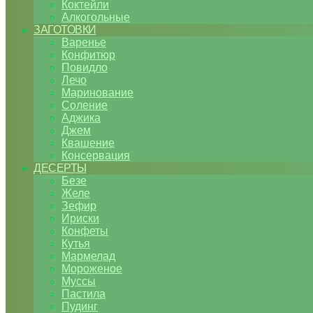
Коктейли
Алкогольные
ЗАГОТОВКИ
Варенье
Конфитюр
Повидло
Лечо
Маринование
Соление
Аджика
Джем
Квашение
Консервация
ДЕСЕРТЫ
Безе
Желе
Зефир
Ириски
Конфеты
Кутья
Мармелад
Мороженое
Муссы
Пастила
Пудинг